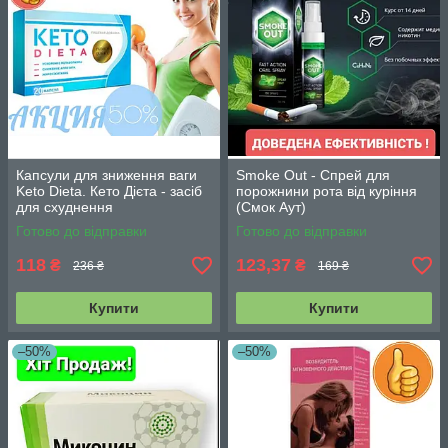
Капсули для зниження ваги
Smoke Out - Спрей для
Keto Dieta. Кето Дієта - засіб
порожнини рота від куріння
для схуднення
(Смок Аут)
Готово до відправки
Готово до відправки
118
123,37
₴
₴
236 ₴
169 ₴
Купити
Купити
–50%
–50%