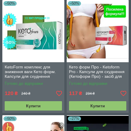
–50%
–50%
KetoForm комплекс для
Кето форм Про - Ketoform
зниження ваги Кето форм.
Pro - Капсули для схуднення
Капсули для схуднення
(Кетоформ Про) - засіб для
КетоФорм
зниження ваги Кето форм
Готово до відправки
Готово до відправки
Про
120
117
₴
₴
240 ₴
234 ₴
Купити
Купити
–50%
–27%