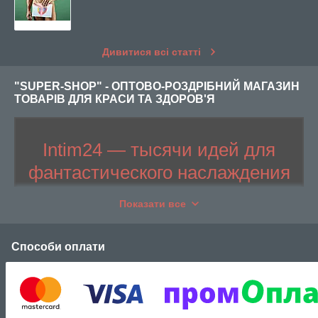
Дивитися всі статті
"SUPER-SHOP" - ОПТОВО-РОЗДРІБНИЙ МАГАЗИН
ТОВАРІВ ДЛЯ КРАСИ ТА ЗДОРОВ'Я
Intim24 — тысячи идей для
фантастического наслаждения
Товары для взрослых в наличии и под
Показати все
заказ
Способи оплати
5 000
Более
соблазнительных предложений.
Отправка продукции в день оформления заказа,
анонимная доставка по всей территории Украины.
Спешите воспользоваться выгодными акциями и