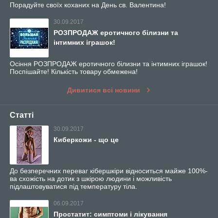
Порадуйте своїх коханих на День св. Валентина!
30.09.2017
РОЗПРОДАЖ еротичного білизни та
інтимних іграшок!
Осіння РОЗПРОДАЖ еротичного білизни та інтимних іграшок!
Поспішайте! Кількість товару обмежена!
Дивитися всі новини
Статті
30.09.2017
Киберкожи - що це
До безперечних переваг кібершкіри відноситься майже 100%-
ва схожість на дотик з шкірою людини і можливість
підлаштовуватися під температуру тіла.
06.09.2017
Простатит: симптоми і лікування