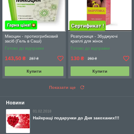
Мікоцин - протиогрибковий
Розпусниця - Збуджуючі
засіб (Гель в Саші)
краплі для жінок
Готово до відправки
Готово до відправки
143,50
130
₴
₴
287 ₴
260 ₴
Купити
Купити
Показати ще
Новини
01.02.2018
Найкращі подарунки до Дня закоханих!!!