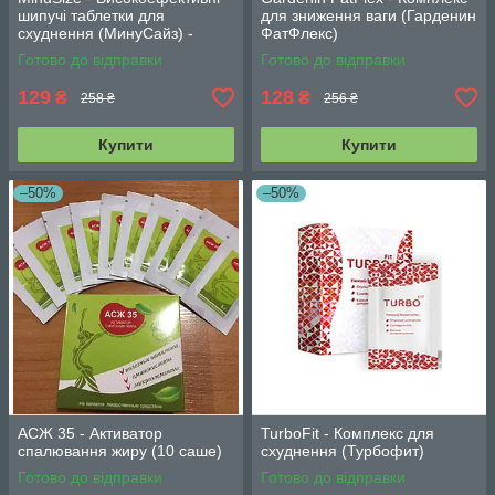
шипучі таблетки для
для зниження ваги (Гарденин
схуднення (МинуСайз) -
ФатФлекс)
ОРИГІНАЛ
Готово до відправки
Готово до відправки
129
128
₴
₴
258 ₴
256 ₴
Купити
Купити
–50%
–50%
АСЖ 35 - Активатор
TurboFit - Комплекс для
спалювання жиру (10 саше)
схуднення (Турбофит)
Готово до відправки
Готово до відправки