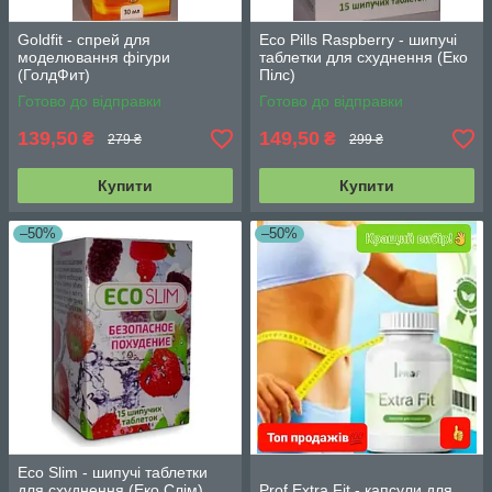
Goldfit - спрей для
Eco Pills Raspberry - шипучі
моделювання фігури
таблетки для схуднення (Еко
(ГолдФит)
Пілс)
Готово до відправки
Готово до відправки
139,50
149,50
₴
₴
279 ₴
299 ₴
Купити
Купити
–50%
–50%
Eco Slim - шипучі таблетки
для схуднення (Еко Слім)
Prof Extra Fit - капсули для