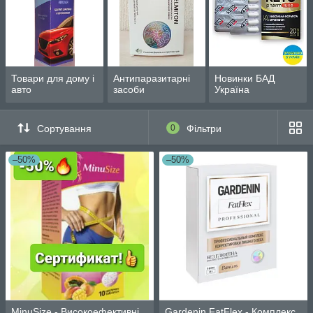
Товари для дому і
Антипаразитарні
Новинки БАД
авто
засоби
Україна
Сортування
0
Фільтри
–50%
–50%
MinuSize - Високоефективні
Gardenin FatFlex - Комплекс