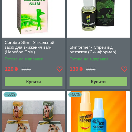
Cerebro Slim - Унікальний
засіб для зниження ваги
Skinformer - Спрей від
(Церебро Слім)
розтяжок (Скинформер)
Готово до відправки
Готово до відправки
129
130
₴
₴
258 ₴
260 ₴
Купити
Купити
–50%
–50%