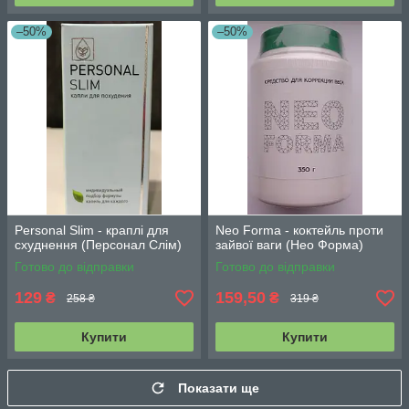
–50%
–50%
Personal Slim - краплі для
Neo Forma - коктейль проти
схуднення (Персонал Слім)
зайвої ваги (Нео Форма)
Готово до відправки
Готово до відправки
129
159,50
₴
₴
258 ₴
319 ₴
Купити
Купити
Показати ще