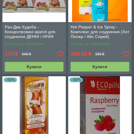
Раз-Два-Худоба -
Hot Pepper & Ice Spray -
Концентровані краплі для
Комплекс для схуднення (Хот
схуднення ДЕННІ і НІЧНІ
Пепер / Айс Спрей)
Готово до відправки
Готово до відправки
270
169,50
₴
₴
540 ₴
339 ₴
Купити
Купити
–50%
–50%