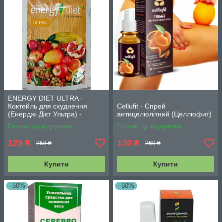
ENERGY DIET ULTRA -
Коктейль для схуднення
Cellufit - Спрей
(Енерджі Дієт Ультра) -
антицелюлітний (Целлюфит)
СЕРТИФІКАТ
Готово до відправки
Готово до відправки
129
130
₴
₴
258 ₴
260 ₴
Купити
Купити
–50%
–50%