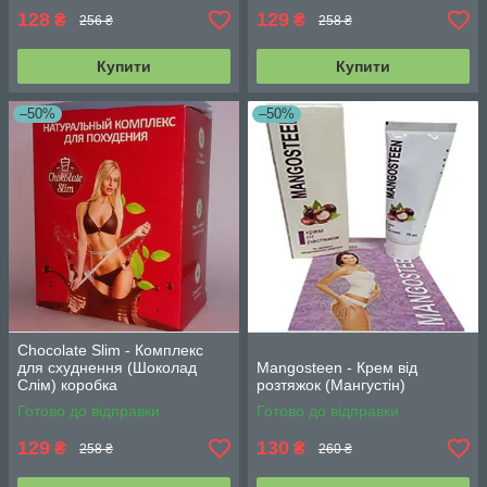
128
129
₴
₴
256 ₴
258 ₴
Купити
Купити
–50%
–50%
Chocolate Slim - Комплекс
для схуднення (Шоколад
Мangosteen - Крем від
Слім) коробка
розтяжок (Мангустін)
Готово до відправки
Готово до відправки
129
130
₴
₴
258 ₴
260 ₴