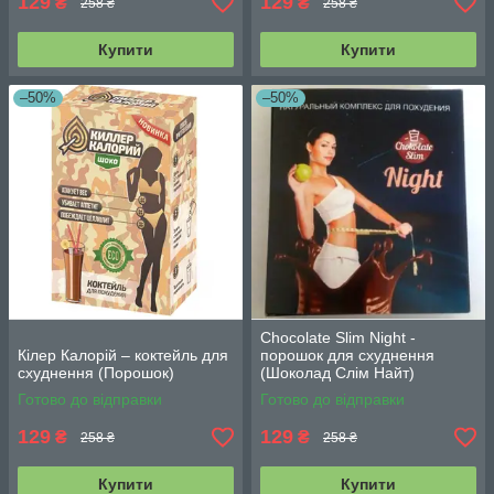
129
129
₴
₴
258 ₴
258 ₴
Купити
Купити
–50%
–50%
Chocolate Slim Night -
Кілер Калорій – коктейль для
порошок для схуднення
схуднення (Порошок)
(Шоколад Слім Найт)
Готово до відправки
Готово до відправки
129
129
₴
₴
258 ₴
258 ₴
Купити
Купити