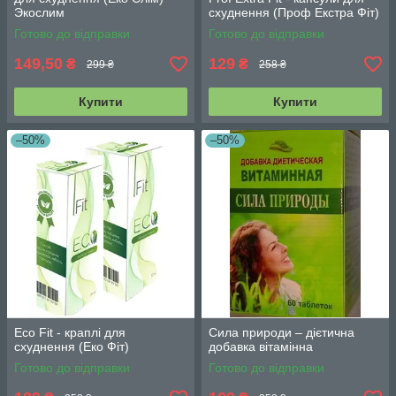
Экослим
схуднення (Проф Екстра Фіт)
Готово до відправки
Готово до відправки
149,50
129
₴
₴
299 ₴
258 ₴
Купити
Купити
–50%
–50%
Eco Fit - краплі для
Сила природи – дієтична
схуднення (Еко Фіт)
добавка вітамінна
Готово до відправки
Готово до відправки