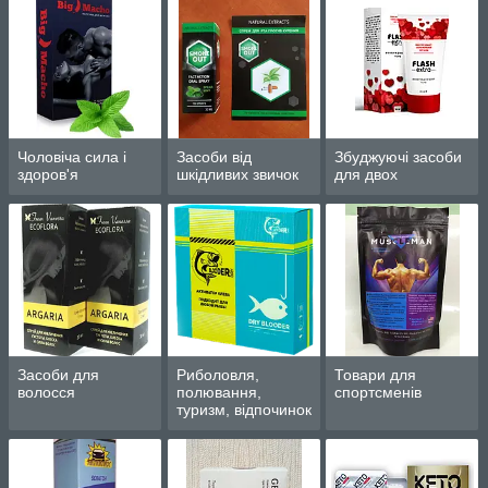
Чоловіча сила і
Засоби від
Збуджуючі засоби
здоров'я
шкідливих звичок
для двох
Засоби для
Риболовля,
Товари для
волосся
полювання,
спортсменів
туризм, відпочинок