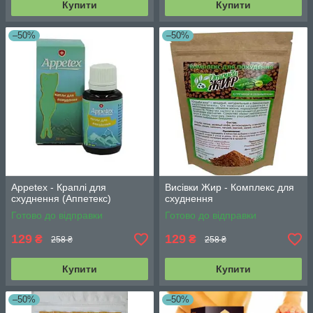
Купити
Купити
–50%
–50%
Appetex - Краплі для
Висівки Жир - Комплекс для
схуднення (Аппетекс)
схуднення
Готово до відправки
Готово до відправки
129
129
₴
₴
258 ₴
258 ₴
Купити
Купити
–50%
–50%