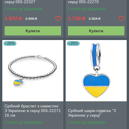
серці 055-22327
серці 055-22270
Готово до відправки
Готово до відправки
1 872
1 728
₴
₴
2 496 ₴
2 304 ₴
Купити
Купити
–25%
–25%
Срібний браслет з намистин
З Україною в серці 055-22271
Срібний шарм-підвіска "З
16 см
Україною у серці"
Готово до відправки
Готово до відправки