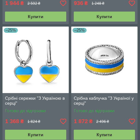
1 944
936
₴
₴
2 592 ₴
1 248 ₴
Купити
Купити
–25%
–25%
Срібні сережки "З Україною в
Срібна каблучка "З Україної у
серці"
серці"
Готово до відправки
Готово до відправки
1 368
1 872
₴
₴
1 824 ₴
2 496 ₴
Купити
Купити