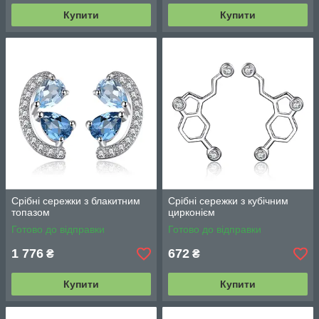
Купити
Купити
Срібні сережки з блакитним
Срібні сережки з кубічним
топазом
цирконієм
Готово до відправки
Готово до відправки
1 776
672
₴
₴
Купити
Купити