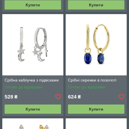
Купити
Купити
Срібна каблучка з підвісками
Срібні сережки в позолоті
Готово до відправки
Готово до відправки
528
624
₴
₴
Купити
Купити