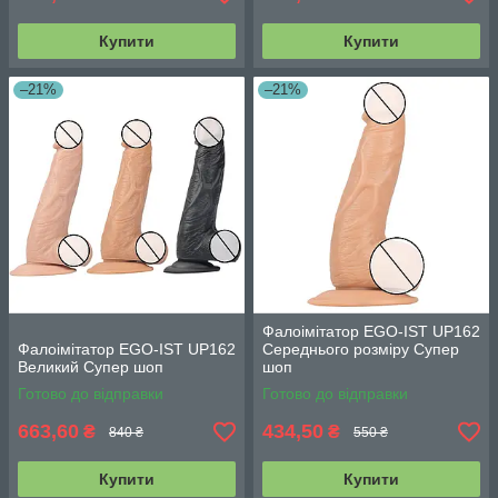
Купити
Купити
–21%
–21%
Фалоімітатор EGO-IST UP162
Фалоімітатор EGO-IST UP162
Середнього розміру Супер
Великий Супер шоп
шоп
Готово до відправки
Готово до відправки
663,60
434,50
₴
₴
840 ₴
550 ₴
Купити
Купити