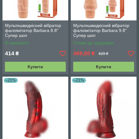
Мультишвидкісний вібратор
Мультишвидкісний вібратор
фалоімітатор Barbara 8.8"
фалоімітатор Barbara 9.8"
Супер шоп
Супер шоп
В наявності
Готово до відправки
414
489,80
₴
₴
620 ₴
Купити
Купити
–21%
–21%