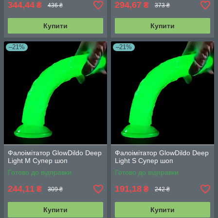
344,44
294,67
₴
₴
436 ₴
373 ₴
Купити
Купити
–21%
–21%
Фалоімітатор GlowDildo Deep
Фалоімітатор GlowDildo Deep
Light M Супер шоп
Light S Супер шоп
Готово до відправки
Готово до відправки
244,11
191,18
₴
₴
309 ₴
242 ₴
Купити
Купити