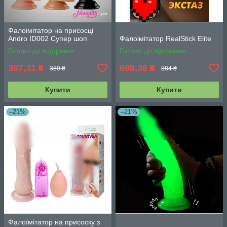
Фалоімітатор на присосці
Andro ID002 Супер шоп
Фалоімітатор RealStick Elite
Готово до відправки
Готово до відправки
307,31
698,36
₴
₴
389 ₴
884 ₴
Купити
Купити
–21%
–21%
Фалоїмітатор на присоску з