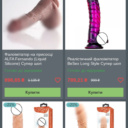
Фалоімітатор на присосці
ALFA Fernando (Liquid
Реалістичний фалоімітатор
Silicone) Супер шоп
BeSex Long Style Супер шоп
Готово до відправки
Готово до відправки
896,65
789,21
₴
₴
1 135 ₴
999 ₴
Купити
Купити
–21%
–21%