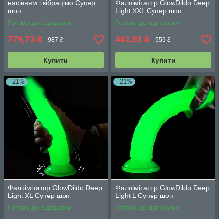
насінням і вібрацією Супер
Фалоімітатор GlowDildo Deep
шоп
Light XXL Супер шоп
Готово до відправки
Готово до відправки
779,73
441,61
₴
₴
987 ₴
559 ₴
Купити
Купити
–21%
–21%
Фалоімітатор GlowDildo Deep
Фалоімітатор GlowDildo Deep
Light XL Супер шоп
Light L Супер шоп
Готово до відправки
Готово до відправки