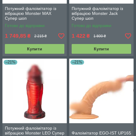
Потужний фалоімітатор із
Потужний фалоімітатор із
вібрацією Monster MAX
вібрацією Monster Jack
Супер шоп
Супер шоп
Готово до відправки
Готово до відправки
1 749,85
1 422
₴
₴
2 215 ₴
1 800 ₴
Купити
Купити
–21%
–21%
Потужний фалоімітатор із
вібрацією Monster LEO Супер
Фалоімітатор EGO-IST UP165