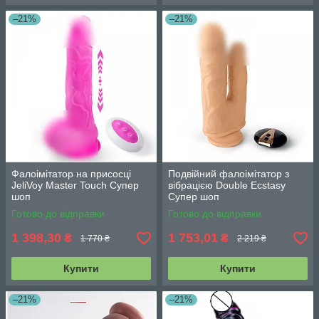
–21%
–21%
Фалоімітатор на присосці
Подвійний фалоімітатор з
JeliVoy Master Touch Супер
вібрацією Double Ecstasy
шоп
Супер шоп
Готово до відправки
Готово до відправки
1 398,30
1 753,01
₴
₴
1 770 ₴
2 219 ₴
Купити
Купити
–21%
–21%