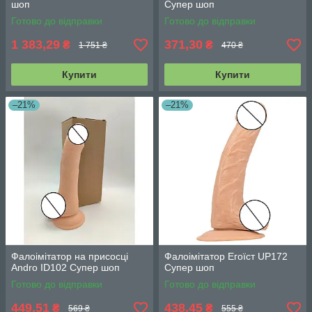
шоп
Супер шоп
Готово до відправки
Готово до відправки
1 383,29
371,30
₴
₴
1 751 ₴
470 ₴
Купити
Купити
–21%
–21%
Фалоімітатор на присосці
Фалоімітатор Егоїст UP172
Andro ID102 Супер шоп
Супер шоп
Готово до відправки
Готово до відправки
449,51
438,45
₴
₴
569 ₴
555 ₴