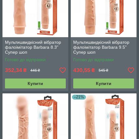
Мультишвидкісний вібратор
Мультишвидкісний вібратор
фалоімітатор Barbara 8.3"
фалоімітатор Barbara 9.5"
Супер шоп
Супер шоп
Готово до відправки
Готово до відправки
352,34
430,55
₴
₴
446 ₴
545 ₴
Купити
Купити
–21%