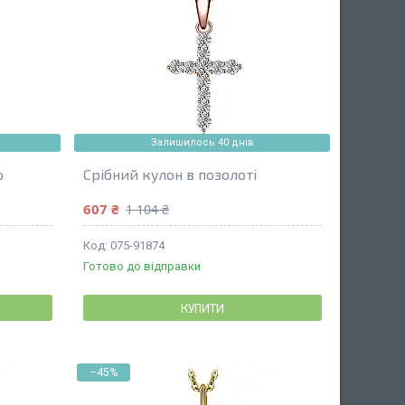
Залишилось 40 днів
ю
Срібний кулон в позолоті
607 ₴
1 104 ₴
075-91874
Готово до відправки
КУПИТИ
–45%