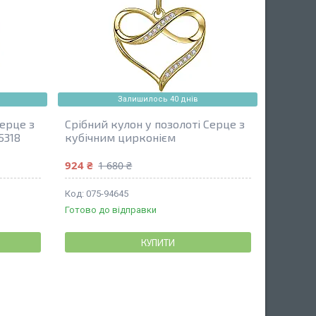
Залишилось 40 днів
Серце з
Срібний кулон у позолоті Серце з
5318
кубічним цирконієм
924 ₴
1 680 ₴
075-94645
Готово до відправки
КУПИТИ