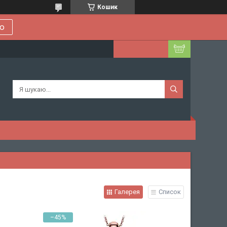
Кошик
ою
Галерея
Список
–45%