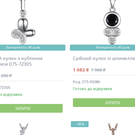
Залишилось 40 днів
Залишилось 40 днів
й кулон з кубічним
Срібний кулон зі шпинелл
ієм 075-72305
1 082 ₴
1 968 ₴
 200 ₴
075-95086
-72305
Готово до відправки
о відправки
КУПИТИ
КУПИТИ
–45%