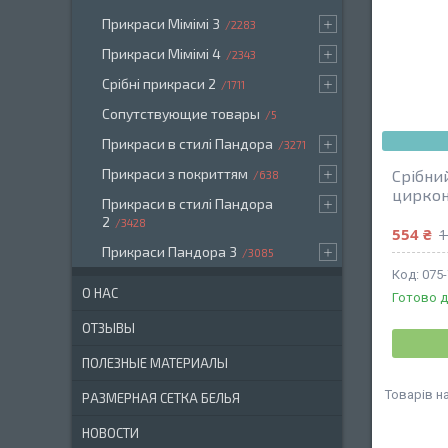
Прикраси Мімімі 3
2283
Прикраси Мімімі 4
2343
Срібні прикраси 2
1711
Сопутствующие товары
5
Прикраси в стилі Пандора
3271
Прикраси з покриттям
Срібни
638
циркон
Прикраси в стилі Пандора
2
3428
554 ₴
1
Прикраси Пандора 3
3085
075
О НАС
Готово д
ОТЗЫВЫ
ПОЛЕЗНЫЕ МАТЕРИАЛЫ
РАЗМЕРНАЯ СЕТКА БЕЛЬЯ
НОВОСТИ