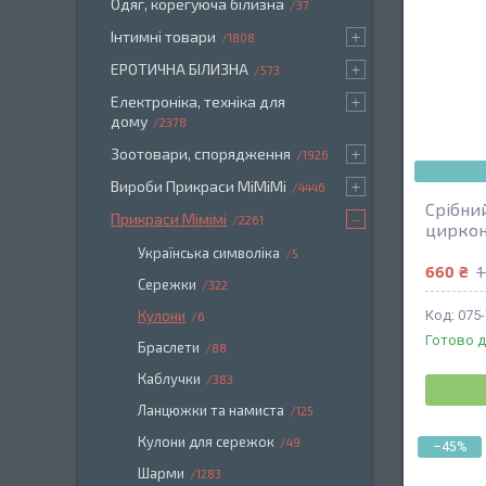
Одяг, корегуюча білизна
37
Інтимні товари
1808
ЕРОТИЧНА БІЛИЗНА
573
Електроніка, техніка для
дому
2378
Зоотовари, спорядження
1926
Вироби Прикраси МіМіМі
4446
Срібни
Прикраси Мімімі
2261
циркон
Українська символіка
5
660 ₴
1
Сережки
322
Кулони
075
6
Готово д
Браслети
88
Каблучки
383
Ланцюжки та намиста
125
Кулони для сережок
49
–45%
Шарми
1283