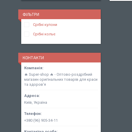
ФІЛЬТРИ
Срібні кулони
Срібні кольє
КОНТАКТИ
🔥 Super-shop 🔥 - Оптово-роздрібний
магазин оригінальних товарів для краси
та здоров'я
Київ, Україна
+380 (96) 905-34-11