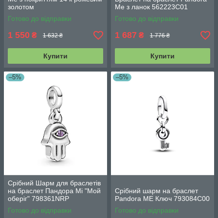
золотом
Me з ланок 562223C01
Готово до відправки
Готово до відправки
1 550
1 687
₴
₴
1 632 ₴
1 776 ₴
Купити
Купити
–5%
–5%
Срібний Шарм для браслетів
на браслет Пандора Мі "Мой
Срібний шарм на браслет
оберіг" 798361NRP
Pandora ME Ключ 793084C00
Готово до відправки
Готово до відправки