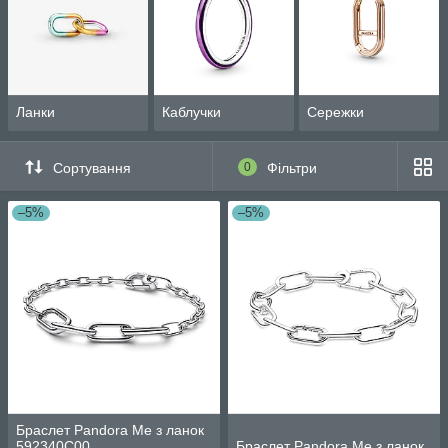
Ланки
Каблучки
Сережки
Сортування
0
Фільтри
–5%
–5%
Браслет Pandora Me з ланок
592340C00
Браслет Pandora Me з ланок