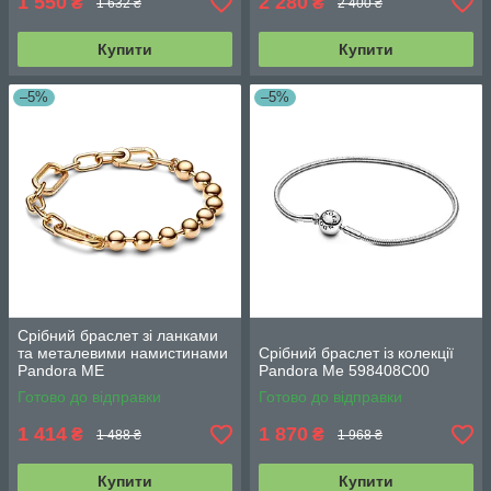
1 550
2 280
₴
₴
1 632 ₴
2 400 ₴
Купити
Купити
–5%
–5%
Срібний браслет зі ланками
та металевими намистинами
Срібний браслет із колекції
Pandora ME
Pandora Me 598408C00
Готово до відправки
Готово до відправки
1 414
1 870
₴
₴
1 488 ₴
1 968 ₴
Купити
Купити