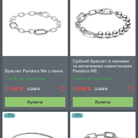
Срібний браслет зі ланками
та металевими намистинами
Браслет Pandora Me з ланок
Pandora ME
Готово до відправки
Готово до відправки
2 143
2 098
₴
₴
2 256 ₴
2 208 ₴
Купити
Купити
–5%
–5%