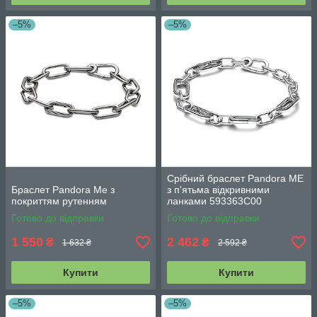
–5%
–5%
Срібний браслет Pandora ME
Браслет Pandora Me з
з п'ятьма відкривними
покриттям рутенням
ланками 593363C00
Готово до відправки
Готово до відправки
1 550
2 462
₴
₴
1 632 ₴
2 592 ₴
Купити
Купити
–5%
–5%