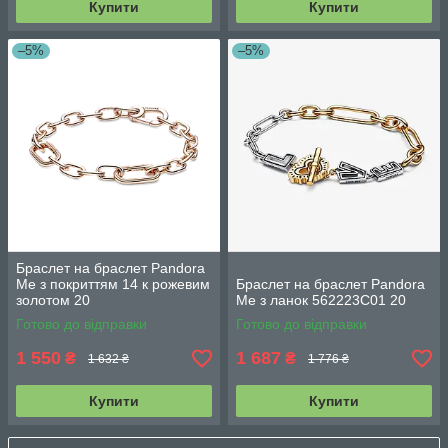
Купити
Купити
–5%
–5%
Браслет на браслет Pandora
Me з покриттям 14 к рожевим
Браслет на браслет Pandora
золотом 20
Me з ланок 562223C01 20
Готово до відправки
Готово до відправки
1 550
1 687
₴
₴
1 632 ₴
1 776 ₴
Купити
Купити