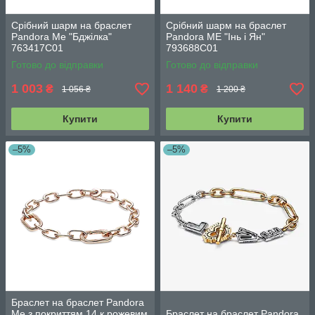
Срібний шарм на браслет
Срібний шарм на браслет
Pandora Ме "Бджілка"
Pandora ME "Інь і Ян"
763417C01
793688C01
Готово до відправки
Готово до відправки
1 003
1 140
₴
₴
1 056 ₴
1 200 ₴
Купити
Купити
–5%
–5%
Браслет на браслет Pandora
Me з покриттям 14 к рожевим
Браслет на браслет Pandora