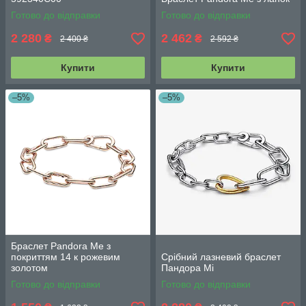
Готово до відправки
Готово до відправки
2 280
2 462
₴
₴
2 400 ₴
2 592 ₴
Купити
Купити
–5%
–5%
Браслет Pandora Me з
покриттям 14 к рожевим
Срібний лазневий браслет
золотом
Пандора Мі
Готово до відправки
Готово до відправки