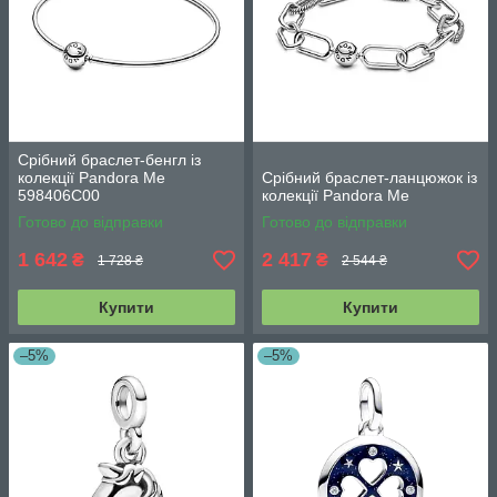
Срібний браслет-бенгл із
колекції Pandora Me
Срібний браслет-ланцюжок із
598406C00
колекції Pandora Me
Готово до відправки
Готово до відправки
1 642
2 417
₴
₴
1 728 ₴
2 544 ₴
Купити
Купити
–5%
–5%