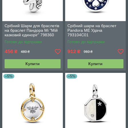
Срібний Шарм для браслетів
Срібний шарм на браслет
на браслет Пандора Мі "Мій
Pandora ME Удача
казковий єдиноріг" 798360
793104C01
Готово до відправки
Готово до відправки
456
912
₴
₴
480 ₴
960 ₴
Купити
Купити
–5%
–5%