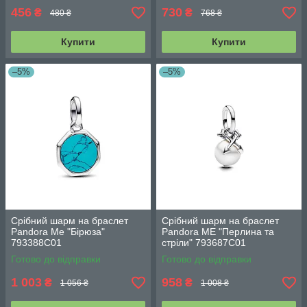
456
730
₴
₴
480 ₴
768 ₴
Купити
Купити
–5%
–5%
Срібний шарм на браслет
Срібний шарм на браслет
Pandora Ме "Бірюза"
Pandora ME "Перлина та
793388C01
стріли" 793687C01
Готово до відправки
Готово до відправки
1 003
958
₴
₴
1 056 ₴
1 008 ₴