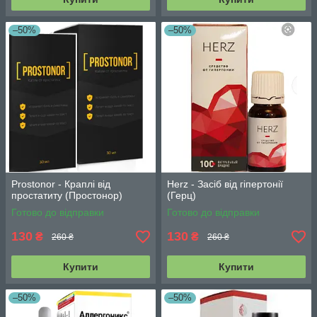
–50%
–50%
Prostonor - Краплі від
Herz - Засіб від гіпертонії
простатиту (Простонор)
(Герц)
Готово до відправки
Готово до відправки
130
130
₴
₴
260 ₴
260 ₴
Купити
Купити
–50%
–50%