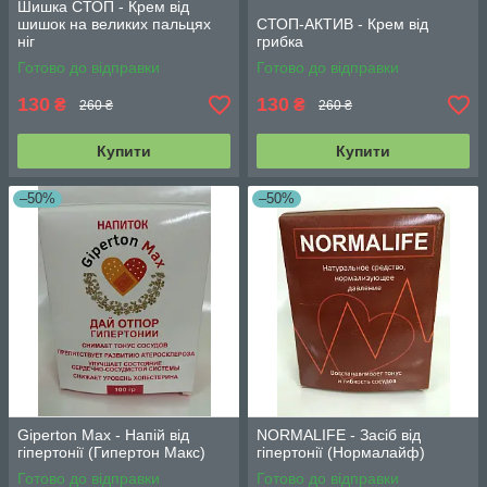
Шишка СТОП - Крем від
шишок на великих пальцях
СТОП-АКТИВ - Крем від
ніг
грибка
Готово до відправки
Готово до відправки
130
130
₴
₴
260 ₴
260 ₴
Купити
Купити
–50%
–50%
Giperton Max - Напій від
NORMALIFE - Засіб від
гіпертонії (Гипертон Макс)
гіпертонії (Нормалайф)
Готово до відправки
Готово до відправки