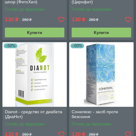
шпор (ФитоХил)
(Цирофит)
Готово до відправки
Готово до відправки
130
130
₴
₴
260 ₴
260 ₴
Купити
Купити
–50%
–50%
Dianot - средство от диабета
Сонилюкс - засіб проти
(ДиаНот)
безсоння
Готово до відправки
Готово до відправки
130
130
₴
₴
260 ₴
260 ₴