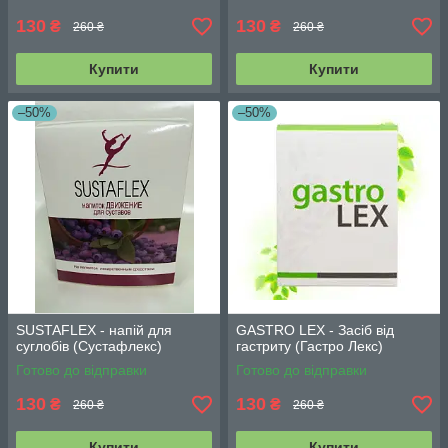
130
130
₴
₴
260 ₴
260 ₴
Купити
Купити
–50%
–50%
SUSTAFLEX - напій для
GASTRO LEX - Засіб від
суглобів (Сустафлекс)
гастриту (Гастро Лекс)
Готово до відправки
Готово до відправки
130
130
₴
₴
260 ₴
260 ₴
Купити
Купити