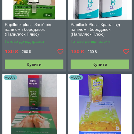
Papillock plus - Засіб від
Papillock Рlus - Краплі від
папілом і бородавок
папілом і бородавок
(Папиллок Плюс)
(Папиллок Плюс)
ЗОВНІШНІЙ
ВНУТРІШНІЙ
Готово до відправки
Готово до відправки
130
130
₴
₴
260 ₴
260 ₴
Купити
Купити
–50%
–50%