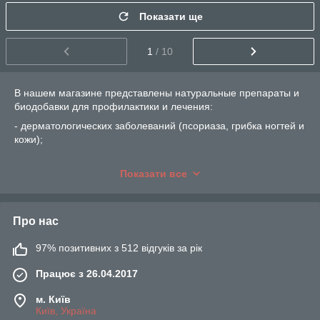
Показати ще
1
/ 10
В нашем магазине представлены натуральные препараты и
биодобавки для профилактики и лечения:
- дерматологических заболеваний (псориаза, грибка ногтей и
кожи);
- варикозного расширения вен;
Показати все
- гипертонии и сердечно-сосудистых заболеваний;
- сахарного диабета;
- заболеваний суставов, артрита, артроза и остеохондроза.
Про нас
Также препараты для улучшения зрения и лечения глазных
97% позитивних з 512 відгуків за рік
болезней, а также общеукрепляющие средства позволят вам
улучшить здоровье и повысить качество жизни.
Працює з 26.04.2017
Данные товары не являются лекарственными препаратами,
на всю продукцию есть сертификаты
м. Київ
соответствия. Перед применением проконсультируйтесь с
Київ, Україна