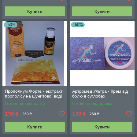
Купити
Купити
–50%
–50%
Прополиум Форте - екстракт
Артромед Ультра - Крем від
прополісу на шунгітової воді
болю в суглобах
Готово до відправки
Готово до відправки
130
130
₴
₴
260 ₴
260 ₴
Купити
Купити