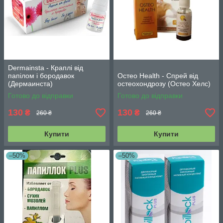
Dermainsta - Краплі від
папілом і бородавок
Остео Health - Спрей від
(Дермаинста)
остеохондрозу (Остео Хелс)
Готово до відправки
Готово до відправки
130
130
₴
₴
260 ₴
260 ₴
Купити
Купити
–50%
–50%