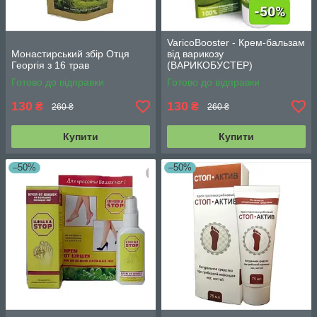
VaricoBooster - Крем-бальзам
Монастирський збір Отця
від варикозу
Георгія з 16 трав
(ВАРИКОБУСТЕР)
Готово до відправки
Готово до відправки
130
130
₴
₴
260 ₴
260 ₴
Купити
Купити
–50%
–50%