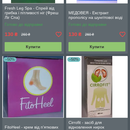
Fresh Leg Spa - Спрей від
грибка і пітливості ніг (Фреш
МЕДОВЕЯ - Екстракт
Ліг Спа)
прополісу на шунгітової воді
Готово до відправки
Готово до відправки
130
130
₴
₴
260 ₴
260 ₴
Купити
Купити
–50%
–50%
Cirrofit - засіб для
FitoHeel - крем від п'яткових
відновлення нирок