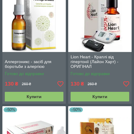
Lion Heart - Краплі від
Аллергоникс - засіб для
гіпертонії (Лайон Харт) -
боротьби з алергією
ОРИГІНАЛ
Готово до відправки
Готово до відправки
130
130
₴
₴
260 ₴
260 ₴
Купити
Купити
–50%
–50%