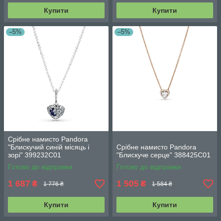
Купити
Купити
–5%
–5%
Срібне намисто Pandora
"Блискучий синій місяць і
Срібне намисто Pandora
зорі" 399232C01
"Блискуче серце" 388425C01
Готово до відправки
Готово до відправки
1 687
1 505
₴
₴
1 776 ₴
1 584 ₴
Купити
Купити