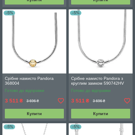
–5%
–5%
Срібне намисто Pandora
Срібне намисто Pandora з
368004
круглим замком 590742HV
Готово до відправки
Готово до відправки
3 511
3 511
₴
₴
3 696 ₴
3 696 ₴
Купити
Купити
–5%
–5%