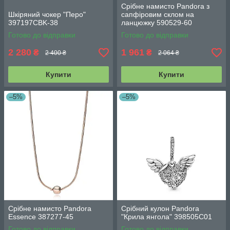
Срібне намисто Pandora з
Шкіряний чокер "Перо"
сапфіровим склом на
397197CBK-38
ланцюжку 590529-60
Готово до відправки
Готово до відправки
2 280
1 961
₴
₴
2 400 ₴
2 064 ₴
Купити
Купити
–5%
–5%
Срібне намисто Pandora
Срібний кулон Pandora
Essence 387277-45
"Крила янгола" 398505C01
Готово до відправки
Готово до відправки