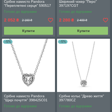
Срібне намисто Pandora
Шкіряний чокер "Перо"
"Переплетені серця" 590517
397197CGT
Готово до відправки
Готово до відправки
2 052
2 280
₴
₴
2 160 ₴
2 400 ₴
Купити
Купити
–5%
–5%
Срібне намисто Pandora
Срібне кольє "Древо життя"
"Щирі почуття" 398425C01
397780CZ
Готово до відправки
Готово до відправки