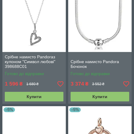
Срібне намисто Pandoraз
кулоном "Символ любові"
Срібне намисто Pandora
398688C01
Бочонок
Готово до відправки
Готово до відправки
1 596
3 374
₴
₴
1 680 ₴
3 552 ₴
Купити
Купити
–5%
–5%