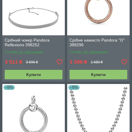
Срібний чокер Pandora
Срібне намисто Pandora "О"
Reflexions 398252
388296
Готово до відправки
Готово до відправки
3 511
1 596
₴
₴
3 696 ₴
1 680 ₴
Купити
Купити
–5%
–5%