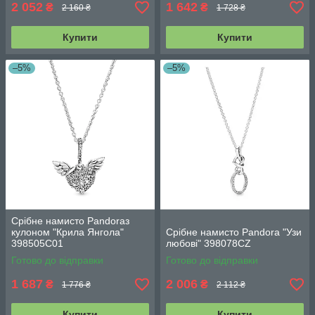
2 052
1 642
₴
₴
2 160 ₴
1 728 ₴
Купити
Купити
–5%
–5%
Срібне намисто Pandoraз
кулоном "Крила Янгола"
Срібне намисто Pandora "Узи
398505C01
любові" 398078CZ
Готово до відправки
Готово до відправки
1 687
2 006
₴
₴
1 776 ₴
2 112 ₴
Купити
Купити