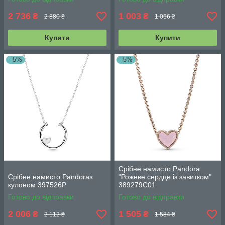
2 736
1 003
₴
₴
2 880 ₴
1 056 ₴
Купити
Купити
–5%
–5%
Срібне намисто Pandora
Срібне намисто Pandoraз
"Рожеве сердце із завитком"
кулоном 397526P
389279C01
Готово до відправки
Готово до відправки
2 006
1 505
₴
₴
2 112 ₴
1 584 ₴