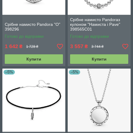
Срібне намисто Pandoraз
Срібне намисто Pandora "О"
кулоном "Намиста і Pave"
398296
398565C01
Готово до відправки
Готово до відправки
1 642
3 557
₴
₴
1 728 ₴
3 744 ₴
Купити
Купити
–5%
–5%