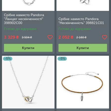
Срібне намисто Pandora
"Ланцюг нескінченності"
Срібне намисто Pandora
398902C00
"Нескінченність" 398821C01
Готово до відправки
Готово до відправки
3 329
2 052
₴
₴
3 504 ₴
2 160 ₴
Купити
Купити
–5%
–5%