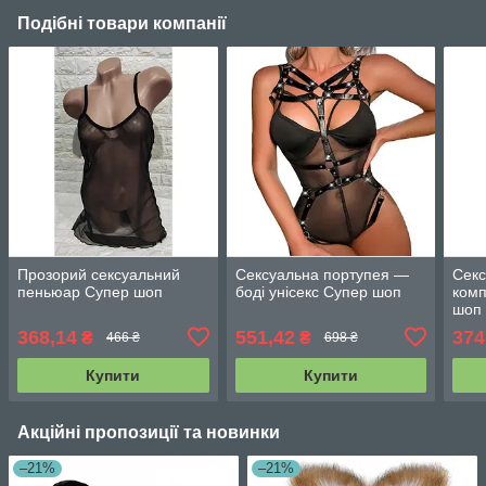
Подібні товари компанії
Прозорий сексуальний
Сексуальна портупея —
Секс
пеньюар Супер шоп
боді унісекс Супер шоп
ком
шоп
368,14
551,42
374
₴
₴
466 ₴
698 ₴
Купити
Купити
Акційні пропозиції та новинки
–21%
–21%