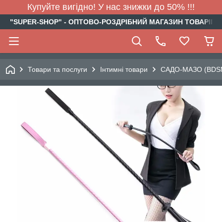
Купуйте вигідно! У нас знижки до 50% !!!
"SUPER-SHOP" - ОПТОВО-РОЗДРІБНИЙ МАГАЗИН ТОВАРІВ Д
Товари та послуги
Інтимні товари
САДО-МАЗО (BDS