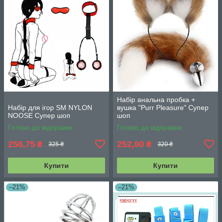
Набір анальна пробка +
Набір для ігор SM NYLON
вушка "Purr Pleasure" Супер
NOOSE Супер шоп
шоп
Готово до відправки
Готово до відправки
256,75
252,80
₴
₴
325 ₴
320 ₴
Купити
Купити
–21%
–21%