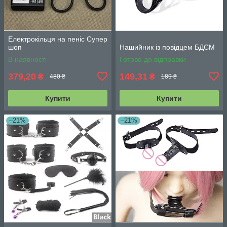
Електрокільця на пеніс Супер
шоп
Нашийник із повідцем БДСМ
В наявності
Готово до відправки
379,20
149,31
₴
₴
480 ₴
189 ₴
Купити
Купити
–21%
–21%