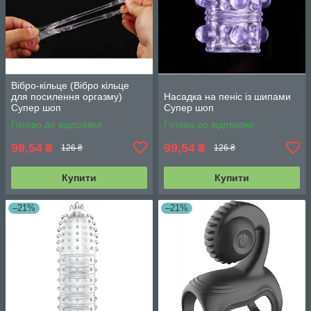
Вібро-кільце (Вібро кільце
для посилення оргазму)
Насадка на пеніс із шипами
Супер шоп
Супер шоп
Готово до відправки
Готово до відправки
99,54
99,54
₴
₴
126 ₴
126 ₴
Купити
Купити
–21%
–21%