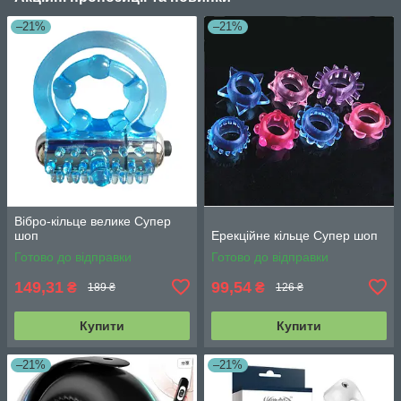
–21%
–21%
Вібро-кільце велике Супер
шоп
Ерекційне кільце Супер шоп
Готово до відправки
Готово до відправки
149,31
99,54
₴
₴
189 ₴
126 ₴
Купити
Купити
–21%
–21%