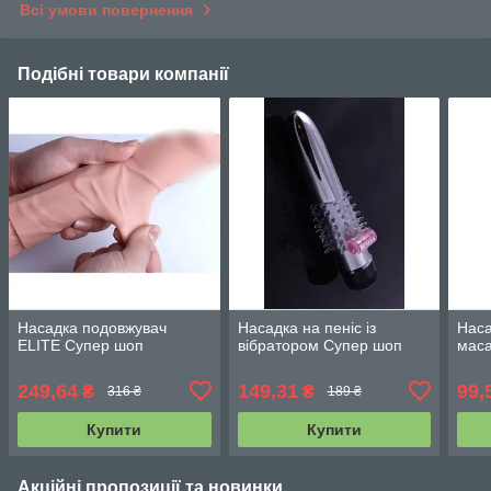
Всі умови повернення
Подібні товари компанії
Насадка подовжувач
Насадка на пеніс із
Наса
ELITE Супер шоп
вібратором Супер шоп
мас
249,64
149,31
99,
₴
₴
316 ₴
189 ₴
Купити
Купити
Акційні пропозиції та новинки