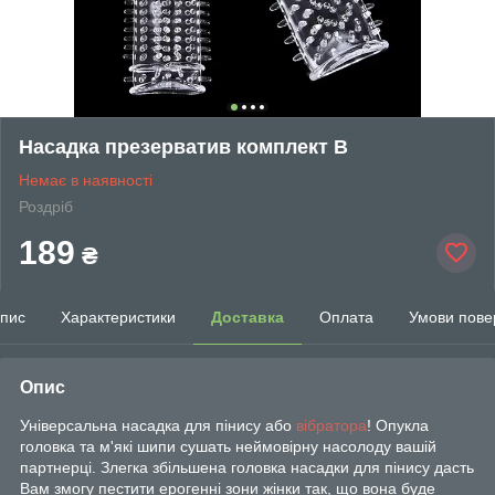
Насадка презерватив комплект В
Немає в наявності
Роздріб
189
₴
пис
Характеристики
Доставка
Оплата
Умови пове
Опис
Універсальна насадка для пінису або
вібратора
! Опукла
головка та м'які шипи сушать неймовірну насолоду вашій
партнерці. Злегка збільшена головка насадки для пінису дасть
Вам змогу пестити ерогенні зони жінки так, що вона буде