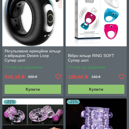
Регульоване ерекційне кільце
з вібрацією Desire Loop
Вібро кільце RING SOFT
Супер шоп
Супер шоп
Готово до відправки
Готово до відправки
545,10
189,60
₴
₴
690 ₴
240 ₴
Купити
Купити
–21%
–21%