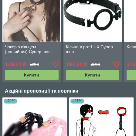
Чокер з кільцем
Кільце в рот LUX Супер
Кляп
(нашийник) Супер шоп
шоп
149,31
197,50
173
₴
₴
189 ₴
250 ₴
Купити
Купити
Акційні пропозиції та новинки
–21%
–21%