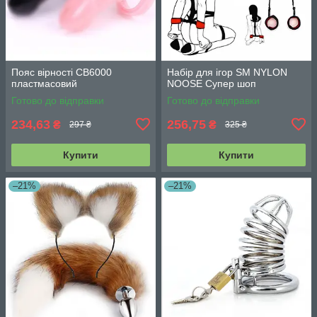
Пояс вірності CB6000
Набір для ігор SM NYLON
пластмасовий
NOOSE Супер шоп
Готово до відправки
Готово до відправки
234,63
256,75
₴
₴
297 ₴
325 ₴
Купити
Купити
–21%
–21%