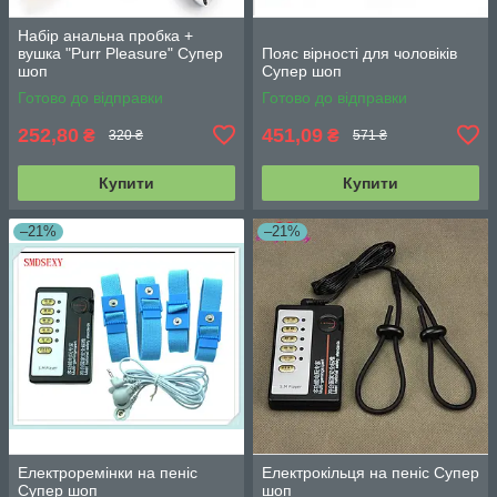
Набір анальна пробка +
вушка "Purr Pleasure" Супер
Пояс вірності для чоловіків
шоп
Супер шоп
Готово до відправки
Готово до відправки
252,80
451,09
₴
₴
320 ₴
571 ₴
Купити
Купити
–21%
–21%
Електроремінки на пеніс
Електрокільця на пеніс Супер
Супер шоп
шоп