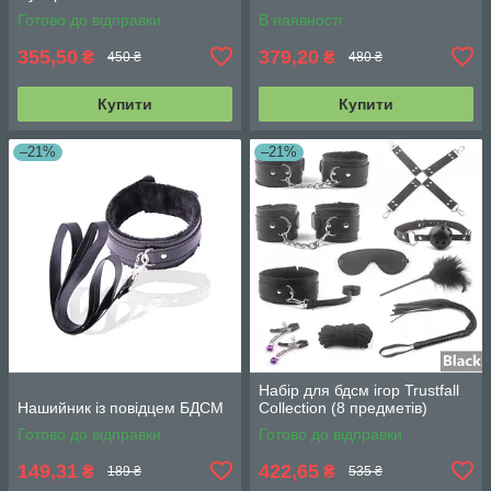
Готово до відправки
В наявності
355,50
379,20
₴
₴
450 ₴
480 ₴
Купити
Купити
–21%
–21%
Набір для бдсм ігор Trustfall
Нашийник із повідцем БДСМ
Collection (8 предметів)
Готово до відправки
Готово до відправки
149,31
422,65
₴
₴
189 ₴
535 ₴