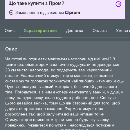
Що таке купити з Пром?
Замовлення під захистом
Опис
Характеристики
Доставка
Оплата
Умови 
Опис
Чи готові ви отримати максимум насолоди від цієї ночі? З
таким фалоїмітатором вам точно нудьгувати не доведеться.
23 см чистої насолоди, які подарують вам карколомний
оргазм. Реалістичний стимулятор із мошокою, венозною
системою та головкою торкнеться найглибших інтимних місць.
Чудова текстура, гладкий матеріал, безпечний для вашого
тіла. Погодьтеся, є з чим експериментувати у ванній, у душі, у
ліжку, на відпочинку, після нудного робочого дня. Спокуса
цього девайса велика, тому що він створений для того, щоб
дарувати пристрасне кохання. Форма стимулятора
розроблена так, щоб залучити всі ваші інтимні точки.
Стимулятор із присоском кріпиться на будь-яку гладку
поверхню. Рукавитеся почуттям і насолодіться потужним