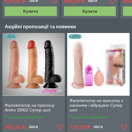
616,20
695,20
604
₴
₴
780 ₴
880 ₴
Купити
Купити
Акційні пропозиції та новинки
–21%
–21%
Фалоїмітатор на присоску з
Фалоімітатор на присосці
насінням і вібрацією Супер
Andro ID002 Супер шоп
шоп
Готово до відправки
Готово до відправки
307,31
779,73
₴
₴
389 ₴
987 ₴