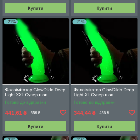
Купити
Купити
–21%
–21%
Фалоімітатор GlowDildo Deep
Фалоімітатор GlowDildo Deep
Light XXL Супер шоп
Light XL Супер шоп
Готово до відправки
Готово до відправки
441,61
344,44
₴
₴
559 ₴
436 ₴
Купити
Купити
–21%
–21%