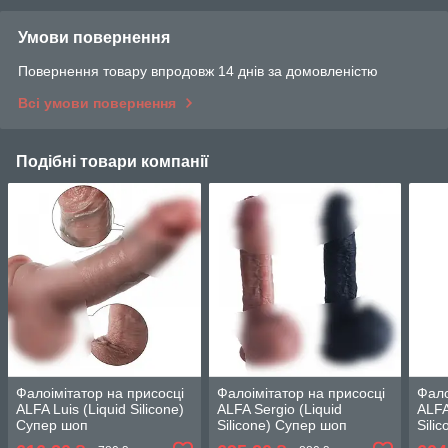
Умови повернення
Повернення товару впродовж 14 днів за домовленістю
Всі умови повернення
Подібні товари компанії
Фалоімітатор на присосці
Фалоімітатор на присосці
Фало
ALFA Luis (Liquid Silicone)
ALFA Sergio (Liquid
ALFA
Супер шоп
Silicone) Супер шоп
Sili