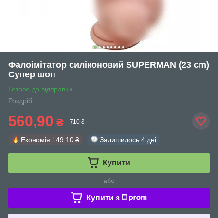
Фалоімітатор силіконовий SUPERMAN (23 cm)
Супер шоп
Готово до відправки
Роздріб
560,90
₴
710 ₴
Економія
149.10 ₴
Залишилось
4 дні
Купити
або
Купити з