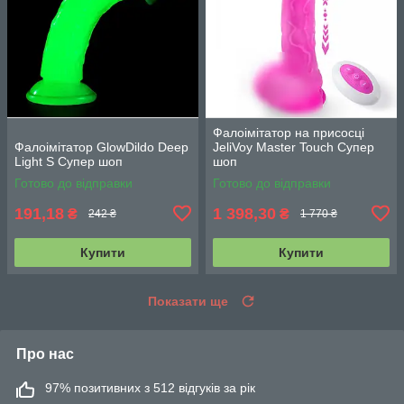
Фалоімітатор на присосці
Фалоімітатор GlowDildo Deep
JeliVoy Master Touch Супер
Light S Супер шоп
шоп
Готово до відправки
Готово до відправки
191,18
1 398,30
₴
₴
242 ₴
1 770 ₴
Купити
Купити
Показати ще
Про нас
97% позитивних з 512 відгуків за рік