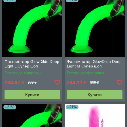
Фалоімітатор GlowDildo Deep
Фалоімітатор GlowDildo Deep
Light L Супер шоп
Light M Супер шоп
Готово до відправки
Готово до відправки
294,67
244,11
₴
₴
373 ₴
309 ₴
Купити
Купити
–21%
–21%