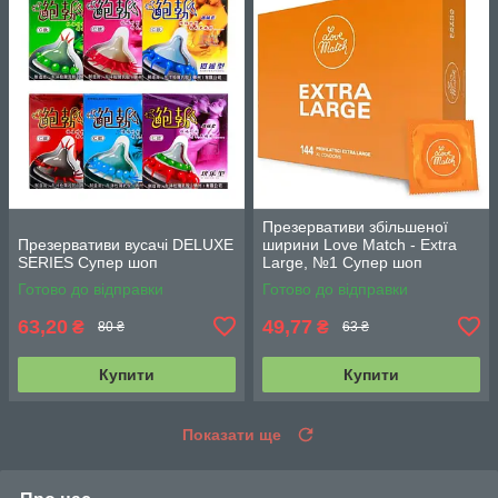
Презервативи збільшеної
Презервативи вусачі DELUXE
ширини Love Match - Extra
SERIES Супер шоп
Large, №1 Супер шоп
Готово до відправки
Готово до відправки
63,20
49,77
₴
₴
80 ₴
63 ₴
Купити
Купити
Показати ще