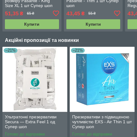
розміру Pasante - King
Pasante - Trim 1 шт Супер
през
Size XL 1 шт Супер шоп
шоп
Regu
51,35
43,45
43,
₴
₴
65 ₴
55 ₴
Купити
Купити
Акційні пропозиції та новинки
–21%
–21%
Ультратонкі презервативи
Презервативи з підвищеною
Secura — Extra Feel 1 од
чутливістю EXS - Air Thin 1 шт
Супер шоп
Супер шоп
Готово до відправки
Готово до відправки