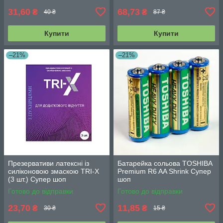
31,60
68,73
₴
₴
40 ₴
87 ₴
Купити
Купити
–21%
–21%
Презервативи латексні із
Батарейка сольова TOSHIBA
силіконовою змаскою TRI-X
Premium R6 AA Shrink Супер
(3 шт.) Супер шоп
шоп
Готово до відправки
Готово до відправки
23,70
11,85
₴
₴
30 ₴
15 ₴