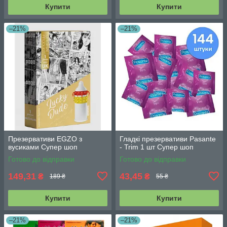
Купити
Купити
–21%
–21%
Презервативи EGZO з
Гладкі презервативи Pasante
вусиками Супер шоп
- Trim 1 шт Супер шоп
Готово до відправки
Готово до відправки
149,31
43,45
₴
₴
189 ₴
55 ₴
Купити
Купити
–21%
–21%