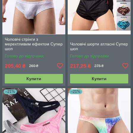
Чоловічі стрінги з
мерехтливим ефектом Супер
Чоловічі шорти атласні Супер
шоп
шоп
Готово до відправки
Готово до відправки
205,40
217,25
₴
₴
260 ₴
275 ₴
Купити
Купити
–21%
–21%