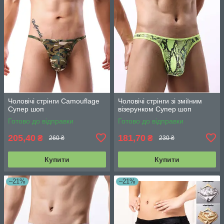
Чоловічі стрінги Camouflage
Чоловічі стрінги зі зміїним
Супер шоп
візерунком Супер шоп
Готово до відправки
Готово до відправки
205,40
181,70
₴
₴
260 ₴
230 ₴
Купити
Купити
–21%
–21%