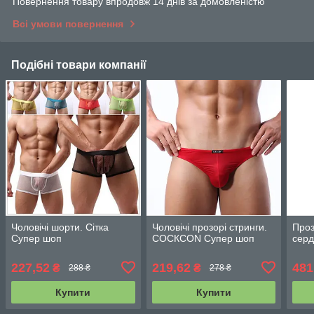
Повернення товару впродовж 14 днів за домовленістю
Всі умови повернення
Подібні товари компанії
Чоловічі шорти. Сітка
Чоловічі прозорі стринги.
Проз
Супер шоп
СОСКСОN Супер шоп
сер
227,52
219,62
481
₴
₴
288 ₴
278 ₴
Купити
Купити