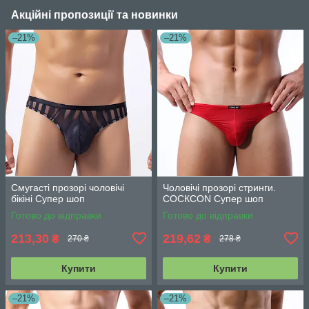
Акційні пропозиції та новинки
–21%
–21%
Смугасті прозорі чоловічі
Чоловічі прозорі стринги.
бікіні Супер шоп
СОСКСОN Супер шоп
Готово до відправки
Готово до відправки
213,30
219,62
₴
₴
270 ₴
278 ₴
Купити
Купити
–21%
–21%