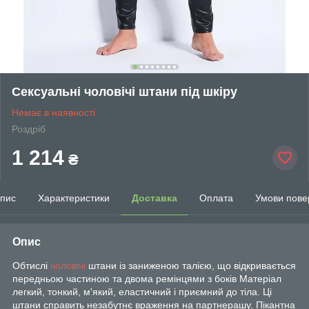
Сексуальні чоловічі штани під шкіру
Немає в наявності
Роздріб
1 214
₴
пис
Характеристики
Доставка
Оплата
Умови пове
Опис
Обтислі
чоловічі
штани із заниженою талією, що відкривається
передньою частиною та двома ремінцями з боків Матеріал
легкий, тонкий, м'який, еластичний і приємний до тіла. Ці
штани справить незабутнє враження на партнерашу. Пікантна