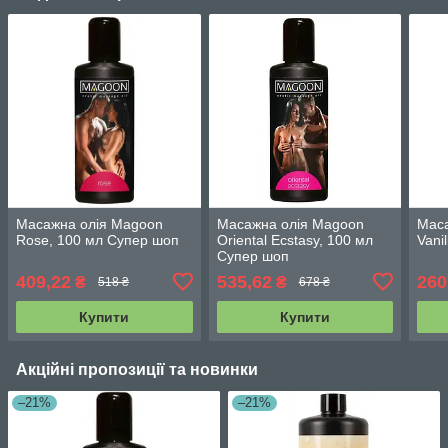
Масажна олія Magoon
Масажна олія Magoon
Мас
Rose, 100 мл Супер шоп
Oriental Ecstasy, 100 мл
Vani
Супер шоп
409,22
535,62
260
₴
₴
518 ₴
678 ₴
Купити
Купити
Акційні пропозиції та новинки
–21%
–21%