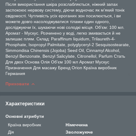
Після використання шкіра розслабляється, ніжний запах
заспокоює нервову систему, діючи водночас як м'який тонік
свідомості. Чутливість усіх ероганих зон посилюється, і ви
можете довго насолоджуватися тілами один одного,
досліджуючи їх, шукаючи нові солодкі місця. Об'єм: 100 мл.
Аромат - Мускус. Розчинено у воді, легко змивається й не
залишає плям. Склад: Paraffinum liquidum, Trilaureth-4-
Phosphate, Isopropyl Palmitate, polyglyceryl-2 Sesquisostearate,
Simmondisa Chinensis (Jojoba) Seed Oil, Cinnamyl Alcohol,
Benzyl Benzonate, Benzyl Salicylate, Citronellol, Parfum Стать
Для двох Основа Олія Об'єм 100 мл Аромат Мускус
Призначення Для масажу Бренд Orion Країна виробник
Германия
Приховати
Характеристики
Основні атрибути
Країна виробник
Німеччина
Дія
Зволожуюче