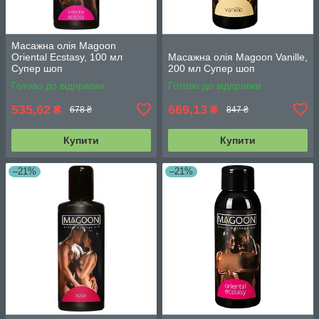
Масажна олія Magoon
Oriental Ecstasy, 100 мл
Масажна олія Magoon Vanille,
Супер шоп
200 мл Супер шоп
Готово до відправки
Готово до відправки
535,62
669,13
₴
₴
678 ₴
847 ₴
Купити
Купити
–21%
–21%