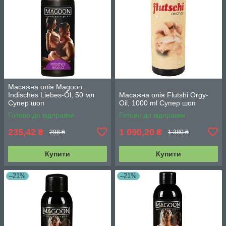
Масажна олія Magoon
Indisches Liebes-Öl, 50 мл
Масажна олія Flutshi Orgy-
Супер шоп
Oil, 1000 ml Супер шоп
Готово до відправки
Готово до відправки
235,42
1 090,20
₴
₴
298 ₴
1 380 ₴
Купити
Купити
–21%
–21%