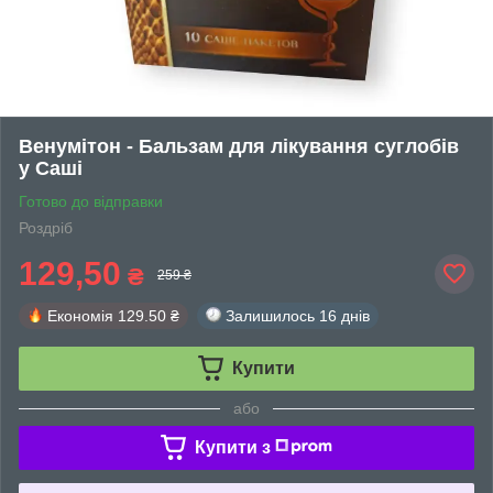
Венумітон - Бальзам для лікування суглобів
у Саші
Готово до відправки
Роздріб
129,50
₴
259 ₴
Економія
129.50 ₴
Залишилось
16 днів
Купити
або
Купити з