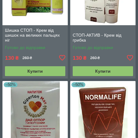
Шишка СТОП - Крем від
шишок на великих пальцях
СТОП-АКТИВ - Крем від
ніг
грибка
Готово до відправки
Готово до відправки
130
130
₴
₴
260 ₴
260 ₴
Купити
Купити
–50%
–50%