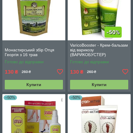
VaricoBooster - Крем-бальзам
Монастирський збір Отця
від варикозу
Георгія з 16 трав
(ВАРИКОБУСТЕР)
Готово до відправки
Готово до відправки
130
130
₴
₴
260 ₴
260 ₴
Купити
Купити
–50%
–50%