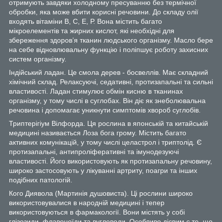
отримують завдяки холодному пресуванню без термічної
обробки, яка може вбити корисні речовини. До складу олії
входять вітаміни В, С, Е, Р. Вона містить багато
мікроелементів та жирних кислот, які необхідні для
збереження здоров’я тканин людського організму. Масло бере
на себе відновлювальну функцію і поліпшує роботу захисних
систем організму.
Індійський ладан. Це смола дерев - босвеллів. Має складний
хімічний склад. Релаксуючі, седативні, протизапальні та сильні
властивості. Ладан стимулює обмін кисню в тканинах
організму, у тому числі в суглобах. Він діє як знеболювальна
речовина і допомагає уникнути симптомів хвороб суглобів.
Триптерігіум Вілфорда. Ця рослина в японській та китайській
медицині називається Лоза бога грому. Містить багато
активних комунікацій, у тому числі целастрол і триптолід. Є
протизапальні, антипроліферативні та імунодезуючі
властивості. Його використовують як протизапальну речовину,
широко застосовують у лікуванні артриту, поагри та інших
подібних патологій.
Кого Диявола (Мартинія душовиста). Ці рослини широко
використовувалися в народній медицині і тепер
використовуються в фармакології. Вони містять у собі
глізозиди, флавоноїди та вуглеводи. Особливо дієвим є те, що