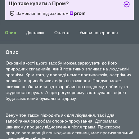
Що таке купити з Пром?
Замовлення під захистом
Опис
Доставка
Оплата
Умови повернення
Опис
Основні якості цього засобу можна зарахувати до його
природних складників, який позитивно впливає на людський
організм. Крім того, у природі немає протипоказів, алергічних
реакцій та привабливих ефектів звикання. Продукт може
швидко позбавитися від хворобливого синдрому, набряку та
скуреності в рухах. А при регулярному застосуванні, ефект
буде заметений буквально відразу.
Венумітон також підходить як для лікування, так і для
запобігання хворобам опорно-просування. Допомагає
швидкому процесу відновлення після травм. Прискорює
процес регенерації пошкоджених тканин, має протизапальний
і заспокійливий ефект.