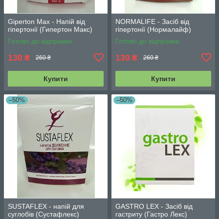
Giperton Max - Напій від
NORMALIFE - Засіб від
гіпертонії (Гипертон Макс)
гіпертонії (Нормалайф)
Готово до відправки
Готово до відправки
130
130
₴
₴
260 ₴
260 ₴
Купити
Купити
–50%
–50%
SUSTAFLEX - напій для
GASTRO LEX - Засіб від
суглобів (Сустафлекс)
гастриту (Гастро Лекс)