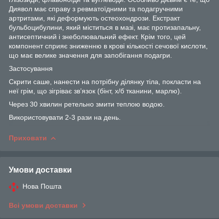
Диявол має справу з ревматоїдними та подагручними
артритами, які деформують остеохондрози. Екстракт
бульбоцибулини, який міститься в мазі, має протизапальну,
антисептичний і знеболювальний ефект. Крім того, цей
компонент сприяє зниженню в крові кількості сечової кислоти,
що має велике значення для запобігання подагри.
Застосування
Скрити саше, нанести на потрібну ділянку тіла, покласти на
неї грім, що зігріває зв’язок (бінт, х/б тканини, марлю).
Через 30 хвилин ретельно змити теплою водою.
Використовувати 2-3 рази на день.
Приховати
Умови доставки
Нова Пошта
Всі умови доставки