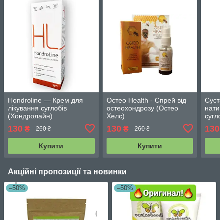
Hondroline — Крем для
Остео Health - Спрей від
Суст
лікування суглобів
остеохондрозу (Остео
нати
(Хондролайн)
Хелс)
сугл
130
130
130
₴
₴
260 ₴
260 ₴
Купити
Купити
Акційні пропозиції та новинки
–50%
–50%