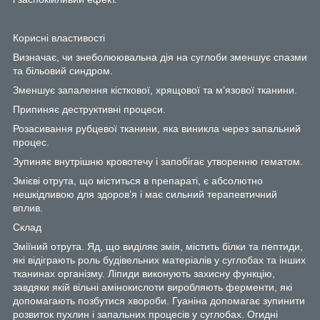
Корисні властивості
Визначає, чи знеболюювальна дія на суглоби зменшує спазми
та більовий синдром.
Зменшує запалення кісткової, хрящової та м’язової тканини.
Припиняє деструктивні процеси.
Розасивання рубцевої тканини, яка виникла через запальний
процес.
Зупиняє внутрішню кровотечу і запобігає утворенню гематом.
Змієві отрута, що міститься в препараті, є абсолютно
нешкідливою для здоров’я і має сильний терапевтичний
вплив.
Склад
Зміїний отрута. Яд, що виділяє змія, містить білки та пептиди,
які відіграють роль будівельних матеріалів у суглобах та інших
тканинах організму. Ліпиди виконують захисну функцію,
завдяки якій вільні амінокислоти виробляють ферменти, які
допомагають позбутися хвороби. Гуаніна допомагає зупинити
розвиток пухлин і запальних процесів у суглобах. Огидні