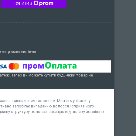
КУПИТИ З
ів
за домовленістю
атежі. Тепер ви можете купити будь-який товар не
дання, виснаженим волоссям. Містить унікальну
ктивно запобігає випаданню волосся і сприяє його
жену структуру волосся, захищає від впливу зовнішніх