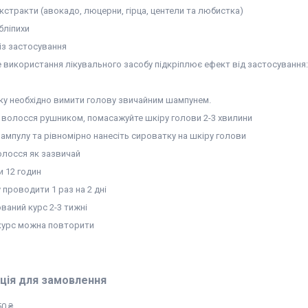
кстракти (авокадо, люцерни, гірца, центели та любистка)
обліпихи
 із застосування
 використання лікувального засобу підкріплює ефект від застосування:
ку необхідно вимити голову звичайним шампунем.
 волосся рушником, помасажуйте шкіру голови 2-3 хвилини
ампулу та рівномірно нанесіть сироватку на шкіру голови
олосся як зазвичай
и 12 годин
проводити 1 раз на 2 дні
ваний курс 2-3 тижні
 курс можна повторити
ція для замовлення
0 ₴