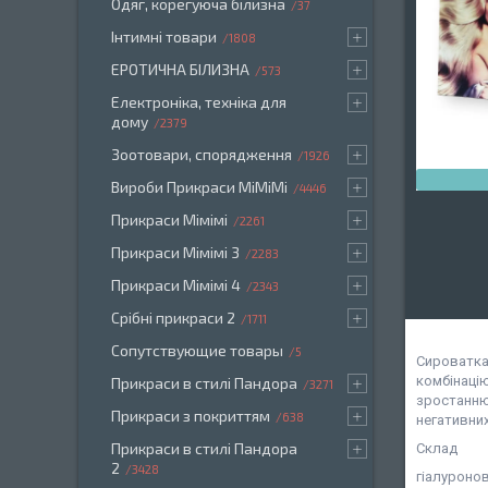
Одяг, корегуюча білизна
37
Інтимні товари
1808
ЕРОТИЧНА БІЛИЗНА
573
Електроніка, техніка для
дому
2379
Зоотовари, спорядження
1926
Вироби Прикраси МіМіМі
4446
Прикраси Мімімі
2261
Прикраси Мімімі 3
2283
Прикраси Мімімі 4
2343
Срібні прикраси 2
1711
Сопутствующие товары
5
Сироватка
комбінацію
Прикраси в стилі Пандора
3271
зростанню
Прикраси з покриттям
638
негативних
Прикраси в стилі Пандора
Склад
2
3428
гіалуроно