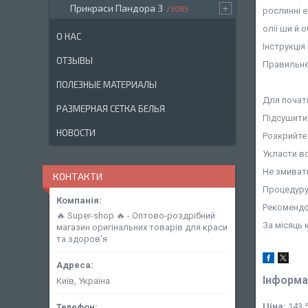
Прикраси Пандора 3
3085
рослинні е
олії ши й 
О НАС
Інструкція
ОТЗЫВЫ
Правильне
ПОЛЕЗНЫЕ МАТЕРИАЛЫ
Для почат
РАЗМЕРНАЯ СЕТКА БЕЛЬЯ
Підсушити
НОВОСТИ
Розкрийте 
Укласти в
Не змиват
КОНТАКТИ
Процедуру 
Рекомендо
🔥 Super-shop 🔥 - Оптово-роздрібний
За місяць
магазин оригінальних товарів для краси
та здоров'я
Інформа
Київ, Україна
Ціна:
143,5