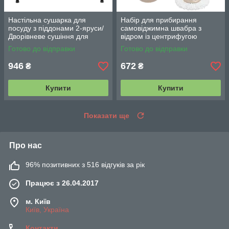
Настільна сушарка для
Набір для прибирання
посуду з піддонами 2-яруси/
самовіджимна швабра з
Дворівневе сушіння для
відром із центрифугою
посуду Double Layered
Rotating Mop 360/Троба
Готово до відправки
Готово до відправки
Kitchen Rack
швабра стрічка
946
672
₴
₴
Купити
Купити
Показати ще
Про нас
96% позитивних з 516 відгуків за рік
Працює з 26.04.2017
м. Київ
Київ, Україна
Контакти