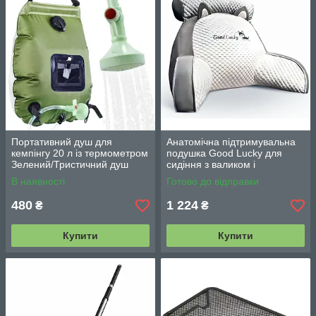
Портативний душ для
Анатомічна підтримувальна
кемпінгу 20 л із термометром
подушка Good Lucky для
Зелений/Тристичний душ
сидіння з валиком і
переносний з лійкою/
підлокітниками
В наявності
Готово до відправки
Польовий душ сумка
480
1 224
₴
₴
Купити
Купити