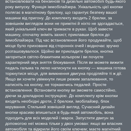
встановлювати на бензинові та дизельні автомобілі будь-якого
року випуску. Функція іммобілайзера. Унікальність цієї кнопки
полягає в магнітному брелоку, що гарантує безпеку вашої
машини від пригону. До комплекту входить 2 брелки, за
зовнішнім виглядом вони не примітні й ніхто не здогадається,
який унікальний ключ ви тримаєте в руках. Щоб завести
машину, спочатку зніміть захист, приклавши брелок до
іммобілайзера. Під час встановлення його продумайте, щоб
місце було приховане від сторонніх очей і водночас зручно
розташовувалося. Щойно ви прикладите брелок, кнопка
загориться світло-блакитним кольором і ви почуєте
характерний звук зняття блокування. Після ви можете вижити
педаль гальма та легко натиснути на кнопку — машина готова
торкнутися місця, для вимкнення двигуна проділяйте ті ж дії.
Якщо ви хочете увімкнути лише режим запалювання, то
натисніть на кнопку, не торкаючись педалей. Просте
встановлення. Встановити кнопку ви зможете самостійно,
діючи за докладною інструкцією. До комплекту крім кнопки
входять необхідні дроти, 2 брелоки, імобілайзер, блок
керування. Стильний зовнішній вигляд. Сучасний дизайн
кнопки красиво впишеться в будь-який автомобіль, вона
підходить для всіх моделей і марок. Запустити двигун за
допомогою неї можна тільки у двох умовах: якщо ви власник
автомобіля та відкрили його своїм ключем; маєте магнітний