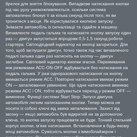
брелок для зняття блокування. Випадкове натискання кнопки
під час руху унеможливлюється, оскільки система
автоматично блокує її за кілька секунд після того, як ви
тронитеся з місця. Як користуватися кнопкою запуску:
Знімаєте автомобіль із сигналізації та сідайте в машину.
Вичавлюєте педаль гальма та натискаєте кнопку запуску один
раз — двигун запуститься впродовж 0,5-1,5 секунд роботи
стартера. Світлодіодний індикатор на кнопці загориться. Для
того, щоб заглушити двигун, точно також під час вичавленого
педалі гальма один раз натисніть на кнопку — двигун
заглибне. Світловий індикатор кнопки згасне. Перемикання
між режимами ACC-ON-OFF відбувається без натискання на
педаль гальма. У разі одноразового натискання на кнопку
вмикається режим АСС. Повторне натискання вмикає режим
ON — запалювання увімкнене. Ще одне натискання вимикає
режими ACC і ON, тобто відбувається перехід у режим OFF —
вимкнене. Функції системи Start Stop: Запуск двигуна
автомобіля легким натисканням кнопки. Тепер можна не
носити із собою ключі від замка запалювання. Захист від
загону — якщо автомобіль був відкритий не за допомогою
ключа, то кнопка запуску працювати не буде. Тонкий стильний
корпус кнопки, м'яке натискання. Встановлення в будь-якому
місці автомобіля. Сумісність кнопки з іммобілайзером і