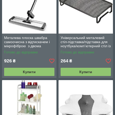
Металева плоска швабра
Універсальний металевий
самоочисна з відтискачем і
стіл-підставка/підставка для
мікрофіброю з двома
ноутбука/комп'ютерний стіл із
змінними насадками M06
вентиляцією
Готово до відправки
Готово до відправки
42см
926
264
₴
₴
Купити
Купити