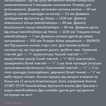
сигналізацією. Під час руху автомобіля кнопка блокується,
унеможливлюючи її випадкове натискання. Розміри для
встановлення: Діаметр металевої частини кнопки — 40 мм
Діаметр гумової накладки на кнопку — 51 мм Довжина
проведення від кнопки до блока — 1100 мм. Діаметр
зовнішнього кільця іммобілайзера — 88 мм. Діаметр
внутрішнього кільця іммобілайзера — 69 мм. Довжина дроту
від кільця іммобілайзера до блока — 1100 мм Товщина кільця
іммобілайзера — 7 мм Довжина силових дротів до замка
запалювання — 500 мм Розміри блока керування — 88/88/30
мм Під'єднання кнопки старт стоп: Для базової роботи
системи під час під'єднання досить зробити таке: Червоний
товстий дріт — "+" акумулятора Чорний товстий — "-"
акумулятора (маса) Синій товстий — "+" АСС (магнітофон,
прикурювач) Білий товстий — "+" 1-ша лінія приладів (котушка
запалювання,бензонасос) Коричневий товстий — "+" — 2-га
лінія приладів (склопідіймачі, двірники) Білий тонкий — "+" на
жабу педалі гальма. Кнопка працює від напруги в мережі не
більш ніж 12 вольтів Комплектація: Блок управління Кнопка
START-STOP Іммобілайзер Кріплення кнопки Два брелоки з
кодом іммобілайзера Два шлейфи дротів для під'єднання
Інструкція на англ
Приховати