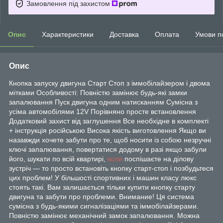
Замовлення під захистом
Опис
Характеристики
Доставка
Оплата
Умови п
Опис
Кнопка запуску двигуна Старт Стоп з іммобілайзером і двома
мітками Особливості: Повністю замінює будь-які замки
запалювання Пуск двигуна одним натисканням Сумісна з
усіма автомобілями 12V Порівняно просте встановлення
Додатковий захист від заглушення Все необхідне в комплекті
+ інструкція російською Висока якість виготовлення Якщо ви
назавжди хочете забути про те, щоб носити із собою незручні
ключі запалювання, повертатися додому в разі якщо забули
його, шукати по всій квартирі,
коли
поспішаєте на ділову
зустріч — то просто встановіть кнопку старт-стоп і позбудьтеся
цих проблем! У більшості спортивних і машин класу люкс
стоять такі. Вам залишається тільки купити кнопку старту
двигуна та забути про проблеми. Внимание! Ця система
сумісна з будь-якими сигналізаціями та іммобілайзерами.
Повністю замінює механічний замок запалювання. Можна