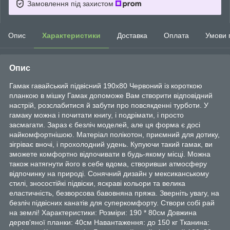
Замовлення під захистом
Опис
Характеристики
Доставка
Оплата
Умови 
Опис
Гамак гавайський підвісний 190х80 Червоний із короткою
планкою в мішку Гамак допоможе Вам створити відповідний
настрій, розслабитися й забути про повсякденні турботи. У
гамаку можна і почитати книгу, і подрімати, і просто
засмагати. Зараз є безліч моделей, але ця форма є досі
найкомфортнішою. Матеріал полікотон, приємний для дотику,
зігріває вночі, і прохолодний удень. Купуючи такий гамак, ви
зможете комфортно відпочивати в будь-якому місці. Можна
також натягнути його в себе вдома, створивши атмосферу
відпочинку на природі. Сонячний дизайн у мексиканському
стилі, зносостійкі підвіски, яскраві кольори та велика
еластичність, безворсова бавовняна пряжа. Зверніть увагу, на
безліч підвісних канатів для суперкомфорту. Створи собі рай
на землі! Характеристики: Розміри: 190 * 80см Довжина
дерев'яної планки: 40см Навантаження: до 150 кг Тканина: