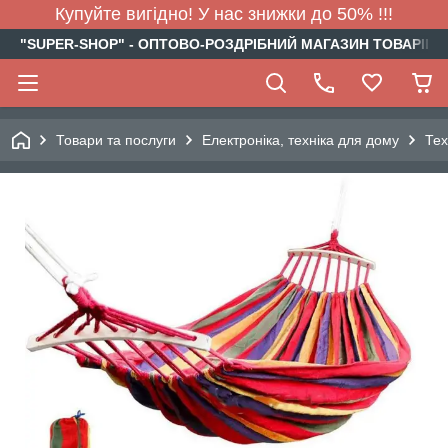
Купуйте вигідно! У нас знижки до 50% !!!
"SUPER-SHOP" - ОПТОВО-РОЗДРІБНИЙ МАГАЗИН ТОВАРІВ Д
Товари та послуги
Електроніка, техніка для дому
Тех