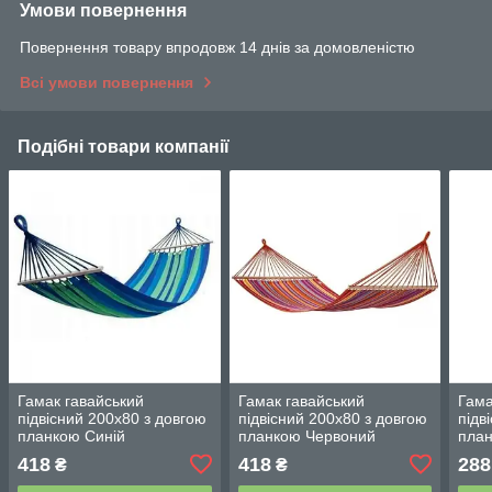
Умови повернення
Повернення товару впродовж 14 днів за домовленістю
Всі умови повернення
Подібні товари компанії
Гамак гавайський
Гамак гавайський
Гама
підвісний 200х80 з довгою
підвісний 200х80 з довгою
підв
планкою Синій
планкою Червоний
план
418
418
288
₴
₴