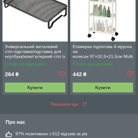
Універсальний металевий
Етажерка підлогова 4-ярусна
стіл-підставка/підставка для
на
ноутбука/комп'ютерний стіл із
колесах 97×32,5×21,5см Multi
вентиляцією
fucntion Rack JC606
Готово до відправки
Готово до відправки
/ Підлогова вузька стелаж-
етажерка
264
442
₴
₴
Купити
Купити
Показати ще
Про нас
97% позитивних з 512 відгуків за рік