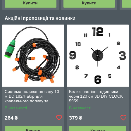
Купити
Купити
Акційні пропозиції та новинки
Система поливання саду 10
Великі настінні годинники
м BD 182/Набір для
чорні 120 см 3D DIY CLOCK
крапельного поливу та
5959
охолодження/комплект для
В наявності
В наявності
поливання
264
379
₴
₴
Купити
Купити