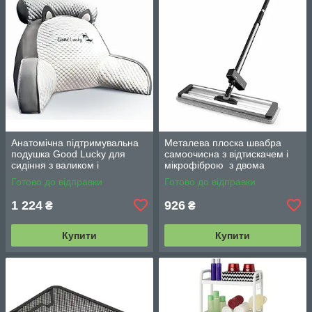
Анатомічна підтримувальна
Металева плоска швабра
подушка Good Lucky для
самоочисна з відтискачем і
сидіння з валиком і
мікрофіброю з двома
підлокітниками
змінними насадками M06
Готово до відправки
Готово до відправки
42см
1 224
926
₴
₴
Купити
Купити