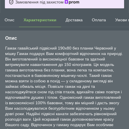
Замовлення під захистом
Опис
Характеристики
Доставка
Оплата
Умови 
Опис
Гамак гавайський підвісний 190х80 без планки Червоний у
мішку Гамак подарує Вам комфортний відпочинок на природі.
Він виготовлений із високоміцної бавовни та здатний
витримувати навантаження до 150 кілограмів. Ця модель
гамака виготовлена без планки, вона легка та компактна,
постачається в бавовняному мішечку-чохлі. Такий гамак
можна взяти із собою в похід — у складеному вигляді він
займає обмаль місця. Повісьте гамак на дачі та
насолоджуйтеся сном під спів птахів, вдихайте свіже повітря і
відпочивайте душею і тілом. Одномісний гамак виготовлений
із високоякісної 100% бавовни, тому він міцний і дасть змогу
Вам насолоджуватися безтурботним відпочинком у ньому
довгі роки. Надійні підвісні канати забезпечать рівномірний
розподіл ваги. Цей яскравий гамак доповнюватиме красу
Вашого саду. Відпочинок у гамаку подарує Вам особливе