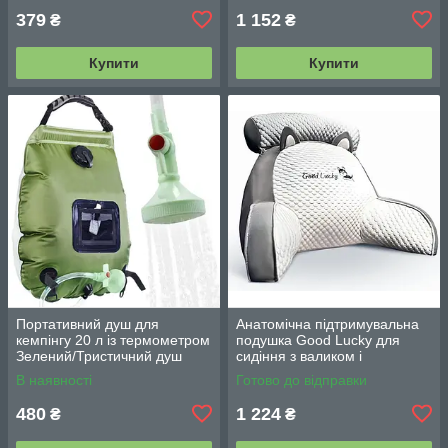
379
1 152
₴
₴
Купити
Купити
Портативний душ для
Анатомічна підтримувальна
кемпінгу 20 л із термометром
подушка Good Lucky для
Зелений/Тристичний душ
сидіння з валиком і
переносний з лійкою/
підлокітниками
В наявності
Готово до відправки
Польовий душ сумка
480
1 224
₴
₴