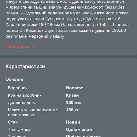
відчуття свободи та невагомості, дасть змогу розслабитися
м'язам спини та шиї, відчути душевний комфорт. Гамак без
планки — ідеальний подарунок на всі часи, адже його можна
подарувати людині будь-кого віку та до будь-якого свята!
Характеристики 190 * 80см Навантаження: до 150 кг Тканина:
полікотон Комплектація: Гамак гавайський підвісний 190х80
без планки Червоний у мішку
Приховати
Характеристики
Основні
Виробник
Noname
Країна виробник
Китай
Довжина ложа
180 мм
Максимально допустиме
150 кг
навантаження
Стан
Новий
Тип гамака
Одномісний
Тип ложа
Цілісне полотно