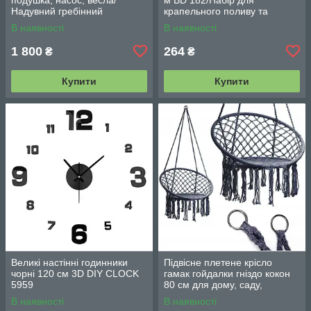
Надувний гребінний
крапельного поливу та
двомісний гумовий човен
охолодження/комплект для
В наявності
В наявності
180/98см
поливання
1 800
264
₴
₴
Купити
Купити
Великі настінні годинники
Підвісне плетене крісло
чорні 120 см 3D DIY CLOCK
гамак гойдалки гніздо кокон
5959
80 см для дому, саду,
балкона та тераси
В наявності
В наявності