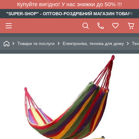
Купуйте вигідно! У нас знижки до 50% !!!
"SUPER-SHOP" - ОПТОВО-РОЗДРІБНИЙ МАГАЗИН ТОВАРІВ Д
Товари та послуги
Електроніка, техніка для дому
Тех