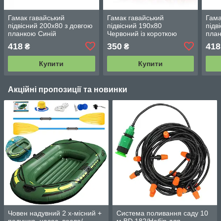
Гамак гавайський
Гамак гавайський
Гама
підвісний 200х80 з довгою
підвісний 190х80
підв
планкою Синій
Червоний із короткою
пла
планкою в мішку
418
350
418
₴
₴
Купити
Купити
Акційні пропозиції та новинки
Човен надувний 2 х-місний +
Система поливання саду 10
подушка, насос, весла/
м BD 182/Набір для