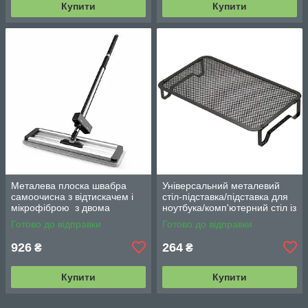
Купити
Купити
Металева плоска швабра
Універсальний металевий
самоочисна з відтискачем і
стіл-підставка/підставка для
мікрофіброю з двома
ноутбука/комп'ютерний стіл із
змінними насадками M06
вентиляцією
Готово до відправки
Готово до відправки
42см
926
264
₴
₴
Купити
Купити