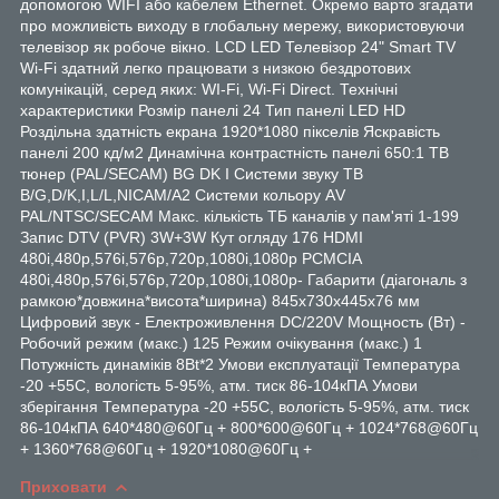
допомогою WIFI або кабелем Ethernet. Окремо варто згадати
про можливість виходу в глобальну мережу, використовуючи
телевізор як робоче вікно. LCD LED Телевізор 24" Smart TV
Wi-Fi здатний легко працювати з низкою бездротових
комунікацій, серед яких: WI-Fi, Wi-Fi Direct. Технічні
характеристики Розмір панелі 24 Тип панелі LED HD
Роздільна здатність екрана 1920*1080 пікселів Яскравість
панелі 200 кд/м2 Динамічна контрастність панелі 650:1 ТВ
тюнер (PAL/SECAM) BG DK I Системи звуку ТВ
B/G,D/K,I,L/L,NICAM/A2 Системи кольору АV
PAL/NTSC/SECAM Макс. кількість ТБ каналів у пам'яті 1-199
Запис DTV (PVR) 3W+3W Кут огляду 176 HDMI
480i,480p,576i,576p,720p,1080i,1080p PCMCIA
480i,480p,576i,576p,720p,1080i,1080p- Габарити (діагональ з
рамкою*довжина*висота*ширина) 845x730x445х76 мм
Цифровий звук - Електроживлення DC/220V Мощность (Bт) -
Робочий режим (макс.) 125 Режим очікування (макс.) 1
Потужність динаміків 8Bt*2 Умови експлуатації Температура
-20 +55С, вологість 5-95%, атм. тиск 86-104кПА Умови
зберігання Температура -20 +55С, вологість 5-95%, атм. тиск
86-104кПА 640*480@60Гц + 800*600@60Гц + 1024*768@60Гц
+ 1360*768@60Гц + 1920*1080@60Гц +
Приховати