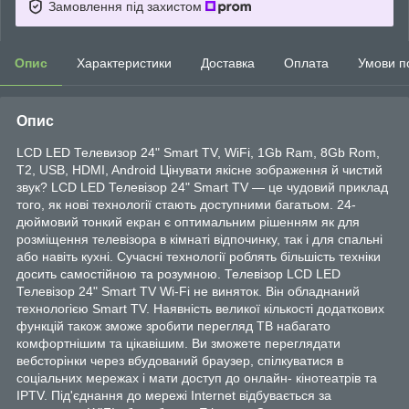
Замовлення під захистом
Опис
Характеристики
Доставка
Оплата
Умови п
Опис
LCD LED Телевизор 24" Smart TV, WiFi, 1Gb Ram, 8Gb Rom,
T2, USB, HDMI, Android Цінувати якісне зображення й чистий
звук? LCD LED Телевізор 24" Smart TV — це чудовий приклад
того, як нові технології стають доступними багатьом. 24-
дюймовий тонкий екран є оптимальним рішенням як для
розміщення телевізора в кімнаті відпочинку, так і для спальні
або навіть кухні. Сучасні технології роблять більшість техніки
досить самостійною та розумною. Телевізор LCD LED
Телевізор 24" Smart TV Wi-Fi не виняток. Він обладнаний
технологією Smart TV. Наявність великої кількості додаткових
функцій також зможе зробити перегляд ТВ набагато
комфортнішим та цікавішим. Ви зможете переглядати
вебсторінки через вбудований браузер, спілкуватися в
соціальних мережах і мати доступ до онлайн- кінотеатрів та
IPTV. Під'єднання до мережі Internet відбувається за