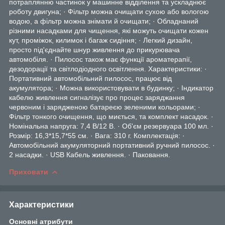
потраплянню частинок у машинне відділення та ускладнює
роботу двигуна; · Фільтр можна очищати сухою або вологою
водою, а фільтр можна знімати й очищати; · Обладнаний
різними насадками для чищення, які можуть очищати кожен
кут, проміжок, килимок і багаж сидіння; · Легкий дизайн,
просто під'єднайте шнур живлення до прикурювача
автомобіля. · Пилосос також має функції ароматерапії,
дезодорації та світлодіодного освітлення. Характеристики: ·
Портативний автомобільний пилосос, працює від
акумулятора; · Можна використовувати в будинку; · Індикатор
кабелю живлення сигналізує про процес заряджання
червоним і зарядженою батареєю зеленими кольорами; ·
Фільтр тонкого очищення, що миється, та комплект насадок. ·
Номінальна напруга: 7,4 В/12 В. · Об'єм резервуара 100 мл. ·
Розмір: 16,3*15,7*55 см. · Вага: 310 г. Комплектація: ·
Автомобільний акумуляторний портативний ручний пилосос. ·
2 насадки. · USB Кабель живлення. · Паковання.
Приховати
Характеристики
Основні атрибути