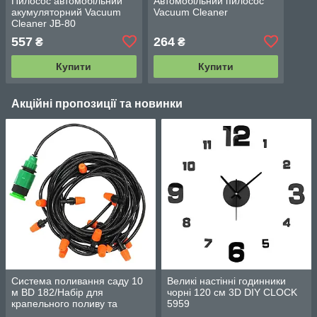
Пилосос автомобільний
Автомобільний пилосос
акумуляторний Vacuum
Vacuum Cleaner
Cleaner JB-80
557
264
₴
₴
Купити
Купити
Акційні пропозиції та новинки
Система поливання саду 10
Великі настінні годинники
м BD 182/Набір для
чорні 120 см 3D DIY CLOCK
крапельного поливу та
5959
охолодження/комплект для