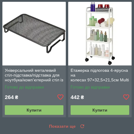
Універсальний металевий
Етажерка підлогова 4-ярусна
стіл-підставка/підставка для
на
ноутбука/комп'ютерний стіл із
колесах 97×32,5×21,5см Multi
вентиляцією
fucntion Rack JC606
Готово до відправки
Готово до відправки
/ Підлогова вузька стелаж-
етажерка
264
442
₴
₴
Купити
Купити
Показати ще