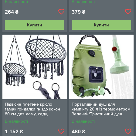
В наявності
В наявності
поливання
264
379
₴
₴
Купити
Купити
Підвісне плетене крісло
Портативний душ для
гамак гойдалки гніздо кокон
кемпінгу 20 л із термометром
80 см для дому, саду,
Зелений/Тристичний душ
балкона та тераси
переносний з лійкою/
В наявності
В наявності
Польовий душ сумка
1 152
480
₴
₴