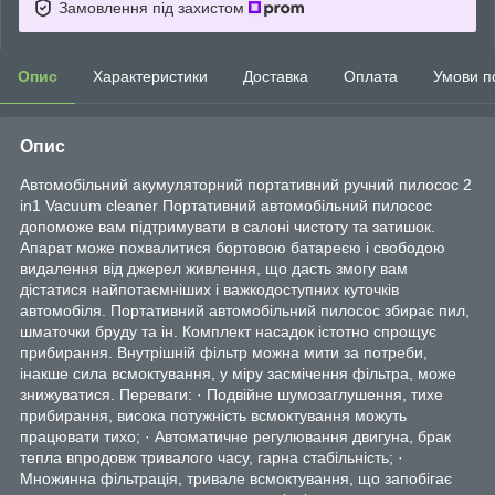
Замовлення під захистом
Опис
Характеристики
Доставка
Оплата
Умови п
Опис
Автомобільний акумуляторний портативний ручний пилосос 2
in1 Vacuum cleaner Портативний автомобільний пилосос
допоможе вам підтримувати в салоні чистоту та затишок.
Апарат може похвалитися бортовою батареєю і свободою
видалення від джерел живлення, що дасть змогу вам
дістатися найпотаємніших і важкодоступних куточків
автомобіля. Портативний автомобільний пилосос збирає пил,
шматочки бруду та ін. Комплект насадок істотно спрощує
прибирання. Внутрішній фільтр можна мити за потреби,
інакше сила всмоктування, у міру засмічення фільтра, може
знижуватися. Переваги: · Подвійне шумозаглушення, тихе
прибирання, висока потужність всмоктування можуть
працювати тихо; · Автоматичне регулювання двигуна, брак
тепла впродовж тривалого часу, гарна стабільність; ·
Множинна фільтрація, тривале всмоктування, що запобігає