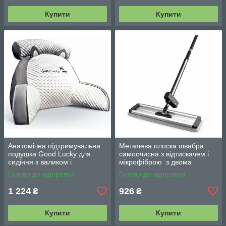
Купити
Купити
Анатомічна підтримувальна
Металева плоска швабра
подушка Good Lucky для
самоочисна з відтискачем і
сидіння з валиком і
мікрофіброю з двома
підлокітниками
змінними насадками M06
Готово до відправки
Готово до відправки
42см
1 224
926
₴
₴
Купити
Купити