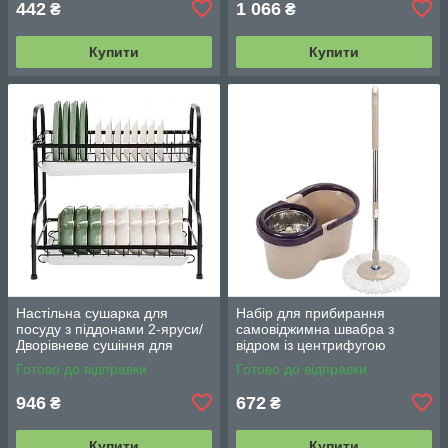
442
1 066
₴
₴
Купити
Купити
Настільна сушарка для
Набір для прибирання
посуду з піддонами 2-яруси/
самовіджимна швабра з
Дворівневе сушіння для
відром із центрифугою
посуду Double Layered
Rotating Mop 360/Троба
Готово до відправки
Готово до відправки
Kitchen Rack
швабра стрічка
946
672
₴
₴
Купити
Купити