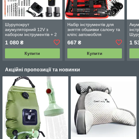
Шурупокрут
Набір інструментів для
Акум
акумуляторний 12V з
зняття обшивки салону та
інст
набором інструментів + 2
кліпс автомобіля
Шуру
акумулятори/бездротовий
професійний/
міні
1 080
667
1 5
₴
₴
шурупокрут-дриль
Рагувальники для зняття
обшивки
Купити
Купити
Акційні пропозиції та новинки