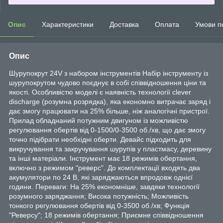
Опис
Характеристики
Доставка
Оплата
Умови п
Опис
Шурупокрут 24V з набором інструментів Набір інструменту із
шурупокрутом чудово поєднує в собі співвідношення ціни та
якості. Особливістю моделі є наявність технології clever
discharge (розумна розрядка), яка економно витрачає заряд і
дає змогу працювати на 25% більше, ніж аналогічні пристрої.
Прилад обладнаний потужним двигуном із можливістю
регулювання обертів від 0-1500/0-3500 об./хв, що дає змогу
точно підібрати необхідні оберти. Девайс підходить для
викручування та закручування шурупів у пластмасу, деревину
та інші матеріали. Інструмент має 18 режимів обертання,
включно з режимом "реверс". До комплектації входять два
акумулятори по 24 В, які заряджаються впродовж однієї
години. Переваги: На 25% економніше, завдяки технології
розумного заряджання; Висока потужність; Можливість
тонкого регулювання обертів від 0-3500 об./хв; Функція
"Реверсу"; 18 режимів обертання; Приємне співвідношення