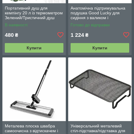
Портативний душ для
Анатомічна підтримувальна
кемпінгу 20 л із термометром
подушка Good Lucky для
Зелений/Тристичний душ
сидіння з валиком і
переносний з лійкою/
підлокітниками
В наявності
Готово до відправки
Польовий душ сумка
480
1 224
₴
₴
Купити
Купити
Металева плоска швабра
Універсальний металевий
самоочисна з відтискачем і
стіл-підставка/підставка для