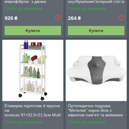
мікрофіброю з двома
ноутбука/комп'ютерний стіл із
змінними насадками M06
вентиляцією
Готово до відправки
Готово до відправки
42см
926
264
₴
₴
Купити
Купити
Етажерка підлогова 4-ярусна
Ортопедична подушка
на
"Метелик" чорно-біла з
колесах 97×32,5×21,5см Multi
ефектом пам'яті та виїмками
fucntion Rack JC606
для рук/ Анатомічна подушка
Готово до відправки
Готово до відправки
/ Підлогова вузька стелаж-
для голови, шиї
етажерка