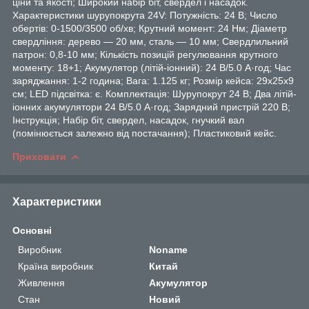
ціни та якості; Широкий набір біт, свердел і насадок.
Характеристики шурупокрута 24V: Потужність: 24 В; Число
обертів: 0-1500/3500 об/хв; Крутний момент: 24 Нм; Діаметр
свердління: дерево — 20 мм, сталь — 10 мм; Свердлильний
патрон: 0,8-10 мм; Кількість позицій регулювання крутного
моменту: 18+1; Акумулятор (літій-іонний): 24 В/5.0 А·год; Час
заряджання: 1-2 година; Вага: 1.125 кг; Розмір кейса: 29х25х9
см; LED підсвітка: є. Комплектація: Шурупокрут 24 В; Два літій-
іонних акумулятори 24 В/5.0 А·год; Зарядний пристрій 220 В;
Інструкція; Набір біт, свердел, насадок, гнучкий вал
(помінюється залежно від постачання); Пластиковий кейс.
Приховати
Характеристики
Основні
Виробник
Noname
Країна виробник
Китай
Живлення
Акумулятор
Стан
Новий