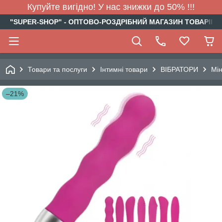
Купуйте вигідно! У нас знижки до 50% !!!
"SUPER-SHOP" - ОПТОВО-РОЗДРІБНИЙ МАГАЗИН ТОВАРІВ Д
Товари та послуги
Інтимні товари
ВІБРАТОРИ
Мін
–21%