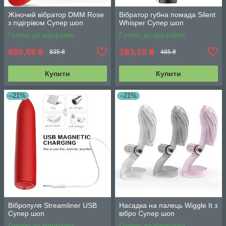
Жіночий вібратор DMM Rose
Вібратор губна помада Silent
з підігрівом Супер шоп
Whisper Супер шоп
Готово до відправки
Готово до відправки
659,65
383,15
₴
₴
835 ₴
485 ₴
Купити
Купити
–21%
–21%
Вібропуля Streаmliner USB
Насадка на палець Wiggle It з
Супер шоп
вібро Супер шоп
Готово до відправки
Готово до відправки