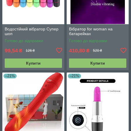
Водостійкий вібратор Супер
Вібратор for woman на
шоп
батарейках
Готово до відправки
Готово до відправки
99,54
410,80
₴
₴
126 ₴
520 ₴
Купити
Купити
–21%
–21%