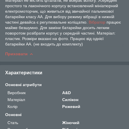
Матеріал не містить фталатів, не вбирає вологу. Усередині
простого та лаконічного корпусу встановлений мініатюрний
електромоторчик, що живиться від звичайної пальчикової
батарейки класу АА. Для вибору режиму вібрації в нижній
частині девайса є регулювальне коліщатко.
Вібратор
працює
майже безшумно. Для заміни батарейки досить легким
поворотом розібрати корпус у середній частині. Матеріал:
пластик. Розміри вказані на фото. Працює від однієї
батарейки АА. (не входить до комплекту)
Приховати
Характеристики
Основні атрибути
Виробник
A&D
Матеріал
Силікон
Колір
Рожевий
Основні
Стать
Жіночий