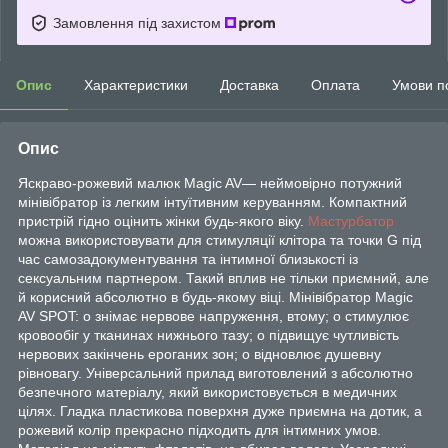
Замовлення під захистом
Опис
Характеристики
Доставка
Оплата
Умови п
Опис
Яскраво-рожевий малюк Magic AV— неймовірно потужний
мінівібратор із легким інтуїтивним керуванням. Компактний
пристрій гідно оцінить жінки будь-якого віку.
Мастурбатор
можна використовувати для стимуляції клітора та точки G під
час самозадокументування та інтимної близькості із
сексуальним партнером. Такий вплив не тільки приємний, але
й корисний абсолютно в будь-якому віці. Мінівібратор Magic
AV SPOT: o знімає нервове напруження, втому; o стимулює
кровообіг у тканинах нижнього тазу; o підвищує чутливість
нервових закінчень ероганих зон; o відновлює душевну
рівновагу. Універсальний прилад виготовлений з абсолютно
безпечного матеріалу, який використовується в медичних
цілях. Гладка пластикова поверхня дуже приємна на дотик, а
рожевий колір прекрасно підходить для інтимних умов.