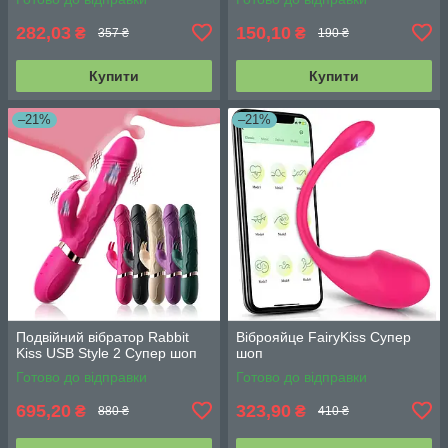
282,03
150,10
₴
₴
357 ₴
190 ₴
Купити
Купити
–21%
–21%
Подвійний вібратор Rabbit
Віброяйце FairyKiss Супер
Kiss USB Style 2 Супер шоп
шоп
Готово до відправки
Готово до відправки
695,20
323,90
₴
₴
880 ₴
410 ₴