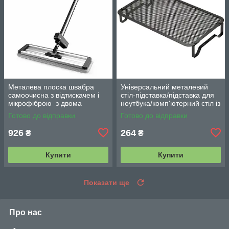
Металева плоска швабра
Універсальний металевий
самоочисна з відтискачем і
стіл-підставка/підставка для
мікрофіброю з двома
ноутбука/комп'ютерний стіл із
змінними насадками M06
вентиляцією
Готово до відправки
Готово до відправки
42см
926
264
₴
₴
Купити
Купити
Показати ще
Про нас