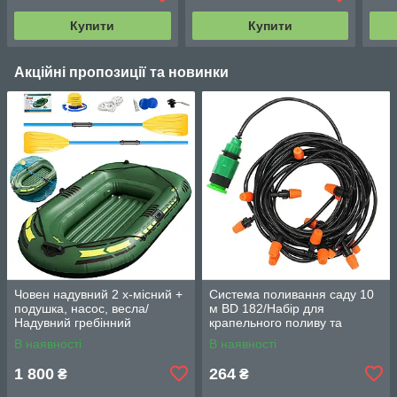
Купити
Купити
Акційні пропозиції та новинки
Човен надувний 2 х-місний +
Система поливання саду 10
подушка, насос, весла/
м BD 182/Набір для
Надувний гребінний
крапельного поливу та
двомісний гумовий човен
охолодження/комплект для
В наявності
В наявності
180/98см
поливання
1 800
264
₴
₴