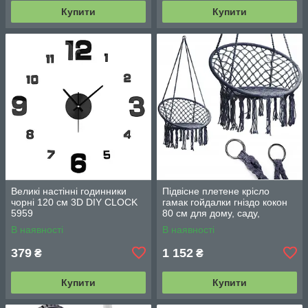
Купити
Купити
Великі настінні годинники
Підвісне плетене крісло
чорні 120 см 3D DIY CLOCK
гамак гойдалки гніздо кокон
5959
80 см для дому, саду,
балкона та тераси
В наявності
В наявності
379
1 152
₴
₴
Купити
Купити