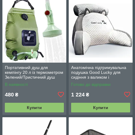
Портативний душ для
Анатомічна підтримувальна
кемпінгу 20 л із термометром
подушка Good Lucky для
Зелений/Тристичний душ
сидіння з валиком і
переносний з лійкою/
підлокітниками
В наявності
Готово до відправки
Польовий душ сумка
480
1 224
₴
₴
Купити
Купити