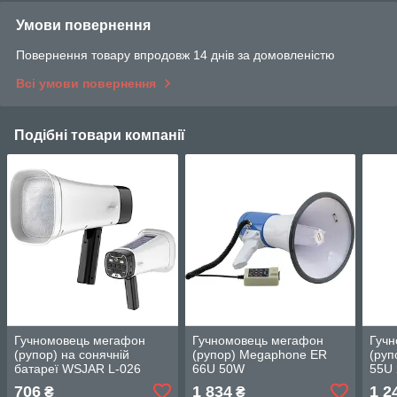
Умови повернення
Повернення товару впродовж 14 днів за домовленістю
Всі умови повернення
Подібні товари компанії
Гучномовець мегафон
Гучномовець мегафон
Гуч
(рупор) на сонячній
(рупор) Megaphone ER
(руп
батареї WSJAR L-026
66U 50W
55U
Bluetooth
706
1 834
1 2
₴
₴