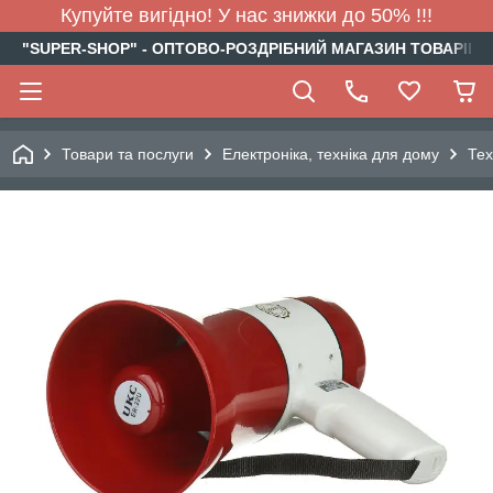
Купуйте вигідно! У нас знижки до 50% !!!
"SUPER-SHOP" - ОПТОВО-РОЗДРІБНИЙ МАГАЗИН ТОВАРІВ Д
Товари та послуги
Електроніка, техніка для дому
Тех