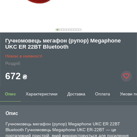
Гучномовець мегафон (рупор) Megaphone
UKC ER 22BT Bluetooth
Немає в наявності
Роздріб
672
₴
Опис
Характеристики
Доставка
Оплата
Умови п
Опис
Гучномовець мегафон (рупор) Megaphone UKC ER 22BT
Bluetooth Гучномовець Megaphone UKC ER-22BT — це
портативний пристрій, який використовується для посилення