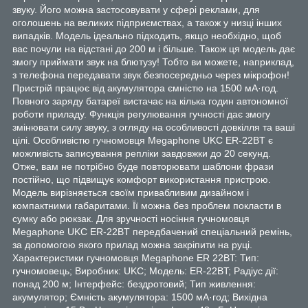
звуку. Його можна застосовувати у сфері реклами, для
оголошень на великих підприємствах, а також у низці інших
випадків. Модель ідеально підходить, якщо необхідно, щоб
вас почули на відстані до 200 м і більше. Також ця модель дає
змогу приймати звук на блютузу! Тобто ви можете, наприклад,
з телефона передавати звук безпосередньо через мікрофон!
Пристрій працює від акумулятора ємністю на 1500 мА·год.
Повного заряду батареї вистачає на кілька годин автономної
роботи приладу. Функція регулювання гучності дає змогу
змінювати силу звуку, з огляду на особливості довкілля та ваші
цілі. Особливістю гучномовця Megaphone UKC ER-22BT є
можливість записування репліки завдовжки до 20 секунд.
Отже, вам не потрібно буде повторювати шаблони фрази
постійно, що підвищує комфорт використання пристрою.
Модель вирізняється своїм привабливим дизайном і
компактними габаритами. Її можна без проблем покласти в
сумку або рюкзак. Для зручності носіння гучномовця
Megaphone UKC ER-22BT передбачений спеціальний ремінь,
за допомогою якого прилад можна закріпити на руці.
Характеристики гучномовця Megaphone ER 22BT: Тип:
гучномовець; Виробник: UKC; Модель: ER-22BT; Радіус дії:
понад 200 м; Інтерфейс: бездротовий; Тип живлення:
акумулятор; Ємність акумулятора: 1500 мА·год; Вихідна