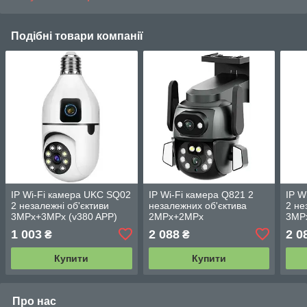
Подібні товари компанії
IP Wi-Fi камера UKC SQ02
IP Wi-Fi камера Q821 2
IP W
2 незалежні об'єктиви
незалежних об'єктива
2 не
3MPx+3MPx (v380 APP)
2MPx+2MPx
3MP
(CareCamPro)
1 003
2 088
2 0
₴
₴
Купити
Купити
Про нас