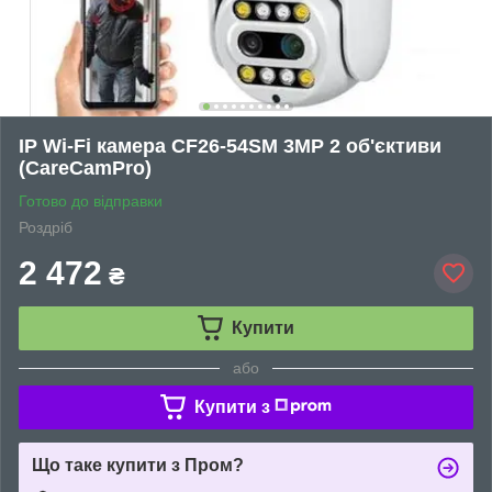
IP Wi-Fi камера CF26-54SM 3MP 2 об'єктиви
(CareCamPro)
Готово до відправки
Роздріб
2 472
₴
Купити
або
Купити з
Що таке купити з Пром?