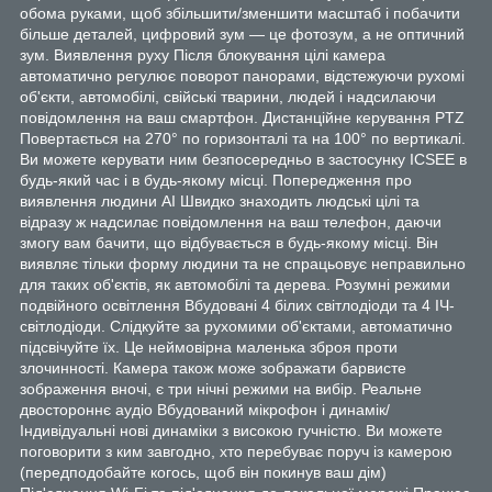
обома руками, щоб збільшити/зменшити масштаб і побачити
більше деталей, цифровий зум — це фотозум, а не оптичний
зум. Виявлення руху Після блокування цілі камера
автоматично регулює поворот панорами, відстежуючи рухомі
об'єкти, автомобілі, свійські тварини, людей і надсилаючи
повідомлення на ваш смартфон. Дистанційне керування PTZ
Повертається на 270° по горизонталі та на 100° по вертикалі.
Ви можете керувати ним безпосередньо в застосунку ICSEE в
будь-який час і в будь-якому місці. Попередження про
виявлення людини AI Швидко знаходить людські цілі та
відразу ж надсилає повідомлення на ваш телефон, даючи
змогу вам бачити, що відбувається в будь-якому місці. Він
виявляє тільки форму людини та не спрацьовує неправильно
для таких об'єктів, як автомобілі та дерева. Розумні режими
подвійного освітлення Вбудовані 4 білих світлодіоди та 4 ІЧ-
світлодіоди. Слідкуйте за рухомими об'єктами, автоматично
підсвічуйте їх. Це неймовірна маленька зброя проти
злочинності. Камера також може зображати барвисте
зображення вночі, є три нічні режими на вибір. Реальне
двостороннє аудіо Вбудований мікрофон і динамік/
Індивідуальні нові динаміки з високою гучністю. Ви можете
поговорити з ким завгодно, хто перебуває поруч із камерою
(передподобайте когось, щоб він покинув ваш дім)