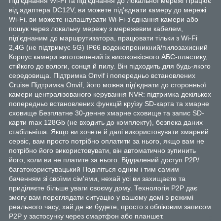
Під'єднання Wi-Fi та під'єднання до локальної мережі Працює
від адаптера DC12V, ви можете під'єднати камеру до мережі
Wi-Fi. ви можете налаштувати Wi-Fi-з'єднання камери або
пошук через локальну мережу з мережевим кабелем,
під'єднаним до маршрутизатора, працювати тільки з Wi-Fi
2,4G (не підтримує 5G) IP66 водонепроникний/пилозахисний
Корпус камери виготовлений із високоякісного АБС-пластику,
стійкого до вологи, сонця й пилу. Він підходить для будь-якого
середовища. Підтримка Onvif і попередньо встановлених
Cruise Підтримка Onvif, його можна під'єднати до сторонньої
камери централізованого керування NVR: підтримка декількох
попередньо встановлених функцій круїзу SD-карта та хмарне
сховище Безплатне 30-денне хмарне сховище та запис SD-
карти max 128Gb (не входить до комплекту), безпека даних
стабільніша. Якщо ви хочете й далі використовувати хмарний
сервіс, вам просто потрібно оплатити за нього, якщо вам не
потрібно його використовувати, він автоматично зупинить
його, коли ви не платите за нього. Віддалений доступ P2P/
багатокористувацький Поділіться одним і тим самим
баченням зі своїми сім'ями, нехай усі ви захищаєте та
приділяєте більше уваги своєму дому. Технологія P2P дає
змогу вам переглядати ситуацію у вашому домі в режимі
реального часу, хай де ви будете, просто з обліковим записом
P2P у застосунку через смартфон або планшет.