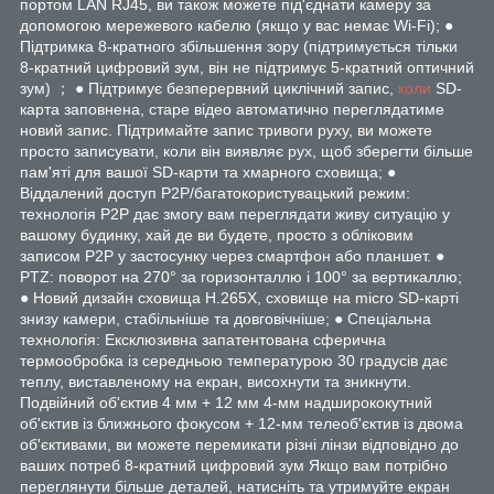
портом LAN RJ45, ви також можете під'єднати камеру за
допомогою мережевого кабелю (якщо у вас немає Wi-Fi); ●
Підтримка 8-кратного збільшення зору (підтримується тільки
8-кратний цифровий зум, він не підтримує 5-кратний оптичний
зум) ； ● Підтримує безперервний циклічний запис,
коли
SD-
карта заповнена, старе відео автоматично переглядатиме
новий запис. Підтримайте запис тривоги руху, ви можете
просто записувати, коли він виявляє рух, щоб зберегти більше
пам'яті для вашої SD-карти та хмарного сховища; ●
Віддалений доступ P2P/багатокористувацький режим:
технологія P2P дає змогу вам переглядати живу ситуацію у
вашому будинку, хай де ви будете, просто з обліковим
записом P2P у застосунку через смартфон або планшет. ●
PTZ: поворот на 270° за горизонталлю і 100° за вертикаллю;
● Новий дизайн сховища H.265X, сховище на micro SD-карті
знизу камери, стабільніше та довговічніше; ● Спеціальна
технологія: Ексклюзивна запатентована сферична
термообробка із середньою температурою 30 градусів дає
теплу, виставленому на екран, висохнути та зникнути.
Подвійний об'єктив 4 мм + 12 мм 4-мм надширококутний
об'єктив із ближнього фокусом + 12-мм телеоб'єктив із двома
об'єктивами, ви можете перемикати різні лінзи відповідно до
ваших потреб 8-кратний цифровий зум Якщо вам потрібно
переглянути більше деталей, натисніть та утримуйте екран