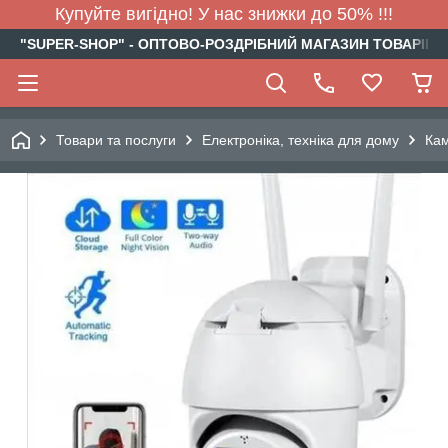
Купуйте вигідно! У нас знижки до 50% !!!
"SUPER-SHOP" - ОПТОВО-РОЗДРІБНИЙ МАГАЗИН ТОВАРІВ Д
Товари та послуги
Електроніка, техніка для дому
Кам