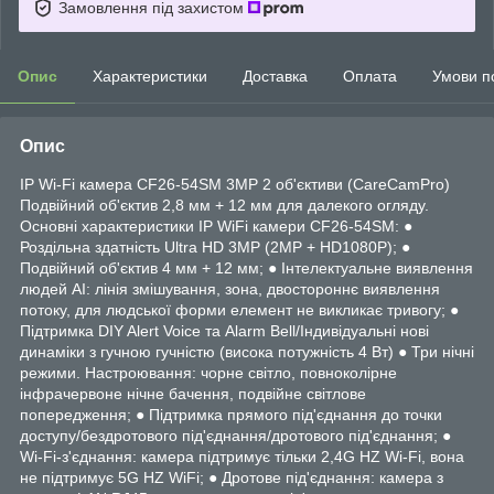
Замовлення під захистом
Опис
Характеристики
Доставка
Оплата
Умови п
Опис
IP Wi-Fi камера CF26-54SM 3MP 2 об'єктиви (CareCamPro)
Подвійний об'єктив 2,8 мм + 12 мм для далекого огляду.
Основні характеристики IP WiFi камери CF26-54SM: ●
Роздільна здатність Ultra HD 3MP (2MP + HD1080P); ●
Подвійний об'єктив 4 мм + 12 мм; ● Інтелектуальне виявлення
людей AI: лінія змішування, зона, двостороннє виявлення
потоку, для людської форми елемент не викликає тривогу; ●
Підтримка DIY Alert Voice та Alarm Bell/Індивідуальні нові
динаміки з гучною гучністю (висока потужність 4 Вт) ● Три нічні
режими. Настроювання: чорне світло, повноколірне
інфрачервоне нічне бачення, подвійне світлове
попередження; ● Підтримка прямого під'єднання до точки
доступу/бездротового під'єднання/дротового під'єднання; ●
Wi-Fi-з'єднання: камера підтримує тільки 2,4G HZ Wi-Fi, вона
не підтримує 5G HZ WiFi; ● Дротове під'єднання: камера з