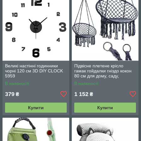
Великі настінні годинники
Підвісне плетене крісло
чорні 120 см 3D DIY CLOCK
гамак гойдалки гніздо кокон
5959
80 см для дому, саду,
балкона та тераси
В наявності
В наявності
379
1 152
₴
₴
Купити
Купити