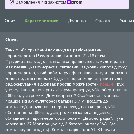
Замовлення під захистом
Опис
Характеристики
Доставка
Оплата
Умови 
Опис
Танк YL-84 тривісний всюдихід на радіокеруванні
парогенератор Розмір машинки-танка: 21х16х9 см.
Футуристична модель танка, яка працює від акумулятора та
має безліч цікавих ефектів: світловий і звуковий супровід руху,
парогенератор, який робить гру ефектнішою потужні роликові
колеса, здатні подолати будь-які перешкоди. Зручний пульт
радіокерування відкриває простір можливостей
іграшки
: рух
уперед і назад, повороти ліворуч/праворуч, убік, обертання на
360 градусів режим "Демонстрація"! Особливості: машина
працює від акумуляторної батареї 3,7 V (входить до
комплекту); керування: вперед/назад, вліво/вправо, убік,
обертання на 360 градусів; роликові колеса; підсвітка;
обладнаний парогенератором; режим "Демонстрація"; пульт
керування 27 Mhz працює від 2 батарейок типу "АА" (до
комплекту не входять). Комплектація: Танк YL-84; пульт