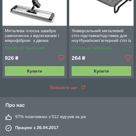
Металева плоска швабра
Універсальний металевий
самоочисна з відтискачем і
стіл-підставка/підставка для
мікрофіброю з двома
ноутбука/комп'ютерний стіл із
змінними насадками M06
вентиляцією
Готово до відправки
Готово до відправки
42см
926
264
₴
₴
Купити
Купити
Показати ще
Про нас
97% позитивних з 512 відгуків за рік
Працює з 26.04.2017