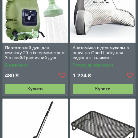
Портативний душ для
Анатомічна підтримувальна
кемпінгу 20 л із термометром
подушка Good Lucky для
Зелений/Тристичний душ
сидіння з валиком і
переносний з лійкою/
підлокітниками
В наявності
Готово до відправки
Польовий душ сумка
480
1 224
₴
₴
Купити
Купити