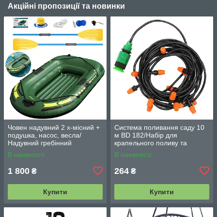
Акційні пропозиції та новинки
Човен надувний 2 х-місний +
Система поливання саду 10
подушка, насос, весла/
м BD 182/Набір для
Надувний гребінний
крапельного поливу та
двомісний гумовий човен
охолодження/комплект для
В наявності
В наявності
180/98см
поливання
1 800
264
₴
₴
Купити
Купити