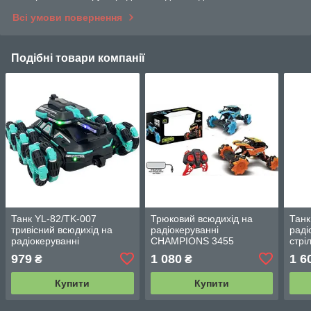
Всі умови повернення
Подібні товари компанії
Танк YL-82/TK-007
Трюковий всюдихід на
Танк
тривісний всюдихід на
радіокеруванні
раді
радіокеруванні
CHAMPIONS 3455
стрі
парогенератор
З п
979
1 080
1 6
₴
₴
Купити
Купити