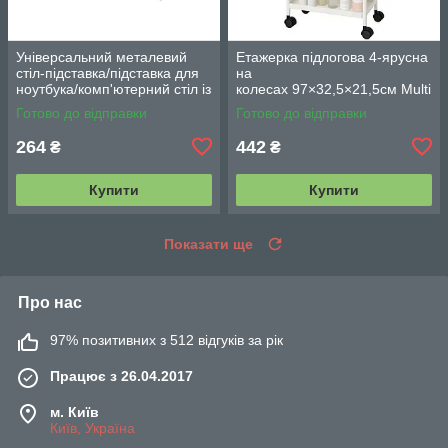
Універсальний металевий
Етажерка підлогова 4-ярусна
стіл-підставка/підставка для
на
ноутбука/комп'ютерний стіл із
колесах 97×32,5×21,5см Multi
вентиляцією
fucntion Rack JC606
Готово до відправки
Готово до відправки
/ Підлогова вузька стелаж-
етажерка
264
442
₴
₴
Купити
Купити
Показати ще
Про нас
97% позитивних з 512 відгуків за рік
Працює з 26.04.2017
м. Київ
Київ, Україна