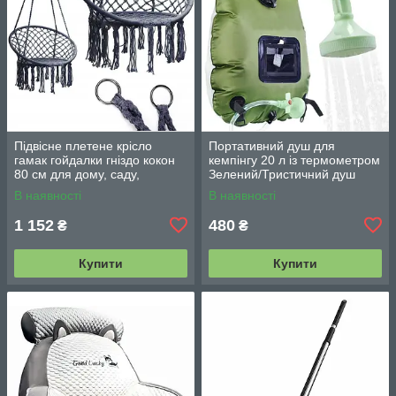
Підвісне плетене крісло
Портативний душ для
гамак гойдалки гніздо кокон
кемпінгу 20 л із термометром
80 см для дому, саду,
Зелений/Тристичний душ
балкона та тераси
переносний з лійкою/
В наявності
В наявності
Польовий душ сумка
1 152
480
₴
₴
Купити
Купити