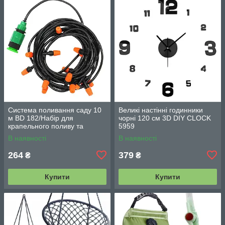
Система поливання саду 10
Великі настінні годинники
м BD 182/Набір для
чорні 120 см 3D DIY CLOCK
крапельного поливу та
5959
охолодження/комплект для
В наявності
В наявності
поливання
264
379
₴
₴
Купити
Купити