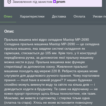
Замовлення під захистом
Опис
Характеристики
Доставка
Оплата
Умови п
Опис
Пральна машина міні відро складане Maxtop MP-2690
Складана пральна машинка Maxtop MP-2690 — це складана
пральна машина, яка завдяки системі складання як
гармошка, стискається до 105 мм. Крім того, у її конструкції
передбачена ручка, за допомогою якої пральну машинку
можна нести в руці. Пральна машинка має функцію
стерилізації за допомогою озону. Живлення пральної
машинки походить від мережі 220 В. Ребриста кришка може
слугувати для додаткового ручного прання. Чому портативне
прання — must have в кожній родині? У наших будинках
спокійно можуть вимкнути воду та світло на кілька днів — і
доводиться ходити в брудному. Те саме на відпочинку — не
кожен курорт пропонує щось більш технологічне, ніж тазик.
Можливо, ви живете в гуртожитку, і стирлка тільки одна
(платна та стара). Хтось не може встановити повноцінну