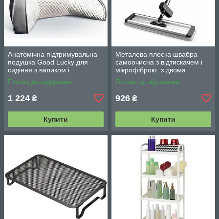
Анатомічна підтримувальна
Металева плоска швабра
подушка Good Lucky для
самоочисна з відтискачем і
сидіння з валиком і
мікрофіброю з двома
підлокітниками
змінними насадками M06
Готово до відправки
Готово до відправки
42см
1 224
926
₴
₴
Купити
Купити