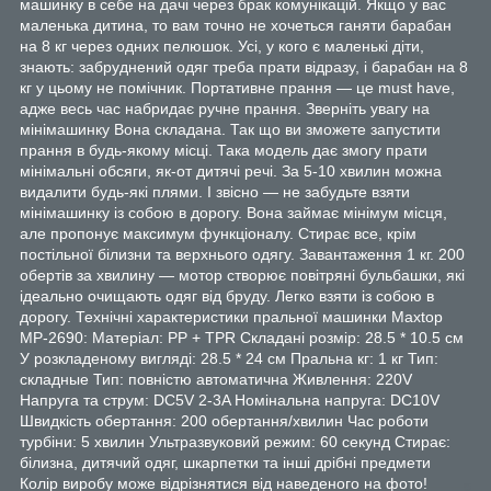
машинку в себе на дачі через брак комунікацій. Якщо у вас
маленька дитина, то вам точно не хочеться ганяти барабан
на 8 кг через одних пелюшок. Усі, у кого є маленькі діти,
знають: забруднений одяг треба прати відразу, і барабан на 8
кг у цьому не помічник. Портативне прання — це must have,
адже весь час набридає ручне прання. Зверніть увагу на
мінімашинку Вона складана. Так що ви зможете запустити
прання в будь-якому місці. Така модель дає змогу прати
мінімальні обсяги, як-от дитячі речі. За 5-10 хвилин можна
видалити будь-які плями. І звісно — не забудьте взяти
мінімашинку із собою в дорогу. Вона займає мінімум місця,
але пропонує максимум функціоналу. Стирає все, крім
постільної білизни та верхнього одягу. Завантаження 1 кг. 200
обертів за хвилину — мотор створює повітряні бульбашки, які
ідеально очищають одяг від бруду. Легко взяти із собою в
дорогу. Технічні характеристики пральної машинки Maxtop
MP-2690: Матеріал: PP + TPR Складані розмір: 28.5 * 10.5 см
У розкладеному вигляді: 28.5 * 24 см Пральна кг: 1 кг Тип:
складные Тип: повністю автоматична Живлення: 220V
Напруга та струм: DC5V 2-3A Номінальна напруга: DC10V
Швидкість обертання: 200 обертання/хвилин Час роботи
турбіни: 5 хвилин Ультразвуковий режим: 60 секунд Стирає:
білизна, дитячий одяг, шкарпетки та інші дрібні предмети
Колір виробу може відрізнятися від наведеного на фото!