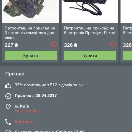
Патронташ на приклад на
Патронташ на приклад на
Патр
6 патронів камуфляж для
6 патронів Преміум+Ретро
6 па
лівші
227
326
326
₴
₴
Купити
Купити
Про нас
97% позитивних з 512 відгуків за рік
Працює з 26.04.2017
м. Київ
Київ, Україна
Контакти
Сьогодні працює з 10:00 до 17:00