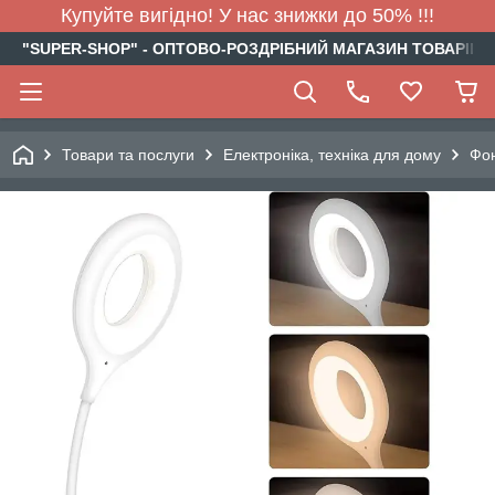
Купуйте вигідно! У нас знижки до 50% !!!
"SUPER-SHOP" - ОПТОВО-РОЗДРІБНИЙ МАГАЗИН ТОВАРІВ Д
Товари та послуги
Електроніка, техніка для дому
Фон