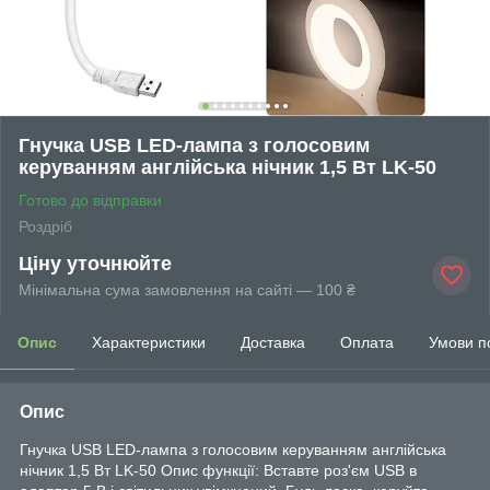
Гнучка USB LED-лампа з голосовим
керуванням англійська нічник 1,5 Вт LK-50
Готово до відправки
Роздріб
Ціну уточнюйте
Мінімальна сума замовлення на сайті — 100 ₴
Опис
Характеристики
Доставка
Оплата
Умови п
Опис
Гнучка USB LED-лампа з голосовим керуванням англійська
нічник 1,5 Вт LK-50 Опис функції: Вставте роз'єм USB в