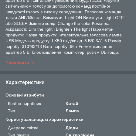
адаптер 5 В і світильник увімкнений. Будь ласка, керуйте
світильником голосу за допомогою команд постійної
швидкості голосу в тихому середовищі. Голосова команда
тільки АНГЛійська: Ввімкнути: Light ON Вимкнути: Light OFF
або SLEEP Змінити колір: Change the color Команда
яскравості: Dim the light і Brighten The light Параметри
продукту: Назва продукту: інтелектуальна голосова лампа
USB Модель продукту: LK50 вхід/вихід: 5 В/0.3A1.5 Розмір
виробу: 310*83*18 Вага виробу: 66 г Режим живлення:
адаптер 5 В, блок живлення, комп'ютер, роз'єм UB тощо.
Приховати
Характеристики
Основні атрибути
Країна виробник
Китай
Тип
Лампа
Користувальницькі характеристики
Джерело світла
Діоди
Тип лампи
Світлодіодна