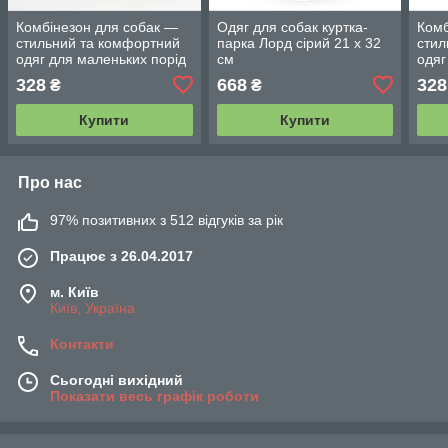
Комбінезон для собак —
Одяг для собак куртка-
Комб
стильний та комфортний
парка Лорд сірий 21 х 32
стил
одяг для маленьких порід
см
одяг
Гарі 21 х 32 см салатові
Гарі 
328
668
328
₴
₴
Купити
Купити
Про нас
97% позитивних з 512 відгуків за рік
Працює з 26.04.2017
м. Київ
Київ, Україна
Контакти
Сьогодні вихідний
Показати весь графік роботи