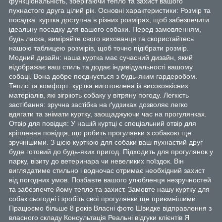
функціональність, зберігаючи тепло та захист вашого
пухнастого друга цілий рік. Основні характеристики: Розмір та
посадка: куртка доступна в різних розмірах, щоб забезпечити
ідеальну посадку для вашого собаки. Перед замовленням,
будь ласка, виміряйте свого вихованця та скористайтесь
нашою таблицею розмірів, щоб точно підібрати розмір.
Модний дизайн: наша куртка має сучасний дизайн, який
відображає ваш стиль та додає індивідуальності вашому
собаці. Вона добре поєднується з будь-яким гардеробом.
Тепло та комфорт: куртка виготовлена із високоякісних
матеріалів, які зігріють собаку у вітряну погоду. Легкість
застібання: зручна застібка на ґудзиках дозволяє легко
вдягати та знімати куртку, заощаджуючи час на прогулянках.
Отвір для повідця: У нашій куртці є спеціальний отвір для
кріплення повідця, що робить прогулянки з собакою ще
зручнішими. З цією курткою для собаки ваш пухнастий друг
буде готовий до будь-яких пригод. Підходить для прогулянок у
парку, візиту до ветеринара чи невеликих поїздок. Він
виглядатиме стильно і водночас отримає необхідний захист
від погодних умов. Позбавте вашого улюбленця незручностей
та забезпечте йому тепло та захист. Замовте нашу куртку для
собак сьогодні і зробіть свої прогулянки ще приємнішими
Працюємо більше 8 років Власні фото Швидке відправлення з
власного складу Консультація Реальні відгуки клієнтів Я