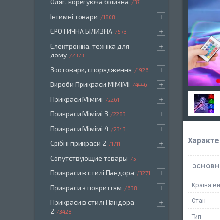
Одяг, корегуюча білизна
37
Інтимні товари
1808
ЕРОТИЧНА БІЛИЗНА
573
Електроніка, техніка для
дому
2378
Зоотовари, спорядження
1926
Вироби Прикраси МіМіМі
4446
Прикраси Мімімі
2261
Прикраси Мімімі 3
2283
Прикраси Мімімі 4
2343
Характе
Срібні прикраси 2
1711
Сопутствующие товары
5
ОСНОВН
Прикраси в стилі Пандора
3271
Країна в
Прикраси з покриттям
638
Стан
Прикраси в стилі Пандора
2
3428
Тип