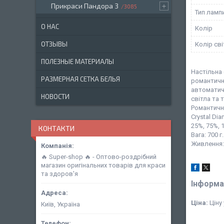
Прикраси Пандора 3
3085
Тип ламп
О НАС
Колір
ОТЗЫВЫ
Колір сві
ПОЛЕЗНЫЕ МАТЕРИАЛЫ
Настільна 
РАЗМЕРНАЯ СЕТКА БЕЛЬЯ
романтичн
автоматич
НОВОСТИ
світла та 
Романтичн
Crystal Di
25%, 75%, 
КОНТАКТИ
Вага: 700 
Живлення:
🔥 Super-shop 🔥 - Оптово-роздрібний
магазин оригінальних товарів для краси
та здоров'я
Інформа
Ціна:
Ціну
Київ, Україна