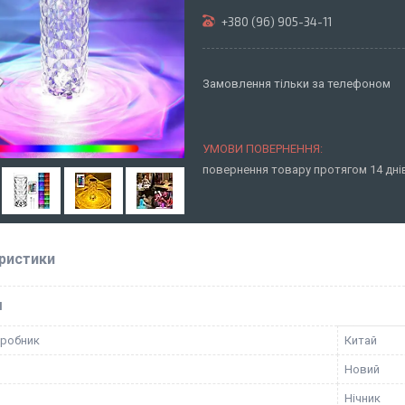
+380 (96) 905-34-11
Замовлення тільки за телефоном
повернення товару протягом 14 дн
ристики
І
иробник
Китай
Новий
Нічник