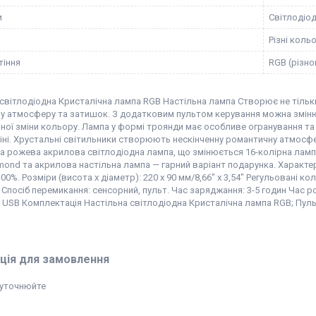
и
Світлодіо
Різні коль
тіння
RGB (різн
світлодіодна Кристалічна лампа RGB Настільна лампа Створює не тільк
у атмосферу та затишок. З додатковим пультом керування можна змінюв
ної зміни кольору. Лампа у формі троянди має особливе огранування т
тіні. Хрустальні світильники створюють нескінченну романтичну атмосфе
а рожева акрилова світлодіодна лампа, що змінюється 16-колірна ламп
amond та акрилова настільна лампа — гарний варіант подарунка. Характе
100%. Розміри (висота x діаметр): 220 x 90 мм/8,66" x 3,54" Регульовані 
г. Спосіб перемикання: сенсорний, пульт. Час заряджання: 3-5 годин Час 
 USB Комплектація Настільна світлодіодна Кристалічна лампа RGB; Пуль
ція для замовлення
 уточнюйте