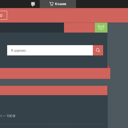
Кошик
ою
і — 100 ₴