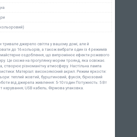
дна
ори
окольоровий)
и тривале джерело світла у вашому домі, але й
ати до 16 кольорів, а також вибрати один із 4 режимів
а майстерне оздоблення, що випромінює ефекти рожевого
ру. Це схоже на прогулянку морем троянд, яка освіжає.
а, створює різноманітну атмосферу. Настільна лампа
ристики: Матеріал: високоякісний акрил. Режим яркости:
кольори: теплий жовтий, бурштиновий, фуксія, бірюзовий
роботи від джерела живлення: 5-10 годин Потужність: 5 Вт
т керування; USB кабель; Фірмова упаковка.