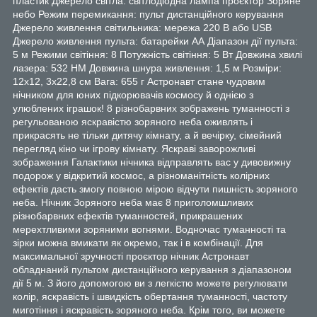
пластик Джерело світла: світлодіодна лампа проєктор Зоряне
небо Режим перемикання: пульт дистанційного керування
Джерело живлення світильника: мережа 220 В або USB
Джерело живлення пульта: батарейки АА Діапазон дії пульта:
5 м Режими світіння: 8 Потужність світіння: 5 Вт Довжина хвилі
лазера: 532 НМ Довжина шнура живлення: 1,5 м Розміри:
12х12, 3х22,8 см Вага: 655 г Астронавт стане чудовим
нічником для юних підкорювачів космосу й однією з
улюблених іграшок! 8 різнобарвних зображень туманності з
регульованою яскравістю зоряного неба оживлять і
прикрасять не тільки дитячу кімнату, а й вечірку, сімейний
перегляд кіно чи ігрову кімнату. Яскраві заворожливі
зображення Галактики нічника відправлять вас у дивовижну
подорож у відкритий космос, а різноманітність колірних
ефектів дасть змогу повною мірою відчути пишність зоряного
неба. Нічник Зоряного неба має 8 приголомшливих
різнобарвних ефектів туманностей, прикрашених
мерехтливими зоряними вогнями. Водночас туманності та
зірки можна вмикати як окремо, так і в комбінації. Для
максимальної зручності проєктор нічник Астронавт
обладнаний пультом дистанційного керування з діапазоном
дії 5 м. З його допомогою ви з легкістю можете регулювати
колір, яскравість і швидкість обертання туманності, частоту
миготіння і яскравість зоряного неба. Крім того, ви можете