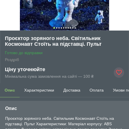
Проєктор зоряного неба. Світильник
Космонавт Стоїть на підставці. Пульт
Готово до відправки
Роздріб
Ціну уточнюйте
Мінімальна сума замовлення на сайті — 100 ₴
Опис
Характеристики
Доставка
Оплата
Умови п
Опис
Проєктор зоряного неба. Світильник Космонавт Стоїть на
підставці. Пульт Характеристики: Матеріал корпусу: ABS