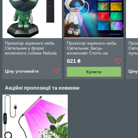
Проєктор зоряного неба.
Проєктор зоряного неба.
Проє
Світильник у формі
Світильник Заєць-
Світ
космічного собаки Nebula
космонавт Стоїть на
пуль
Dog Projector Зелений
підставці. Пульт
821
₴
Ціну уточнюйте
Цін
Купити
Акційні пропозиції та новинки