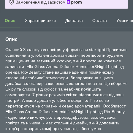
Замовлення під захистом
Опис
Характеристики
Доставка
Оплата
Умови п
Опис
Скляний Зволожувач повітря у формі вази star light Правильне
освітлення й улюблені аромати здатні перетворити будь-яке
приміщення на затишний куточок, який просто не хочеться
залишати. Ella Glass Aroma Diffuser Humidifier&Night Light від
бренда Rio-Beauty стане вашим надійним помічником у
створенні особливої атмосфери. Випаровувана з цього
девайса волога вирівнює рівень вологості повітря. Це вбереже
шкіру та слизові від сухості та неабияк поліпшить
самопочуття. 7 різних режимів світла підлаштуються під ваш
настрій. А якщо додати улюблені ефірні олії, то вечір
перетвориться на справжній сеанс ароматерапії. Особливості
Ella Glass Aroma Diffuser Humidifier&Night Light від Rio-Beauty:
- одночасно виконує роль аромадифузора, зволожувача
повітря та нічника; - має стильний дизайн, який доповнить
інтер'єр і створить комфорт у кімнаті; - безшумна