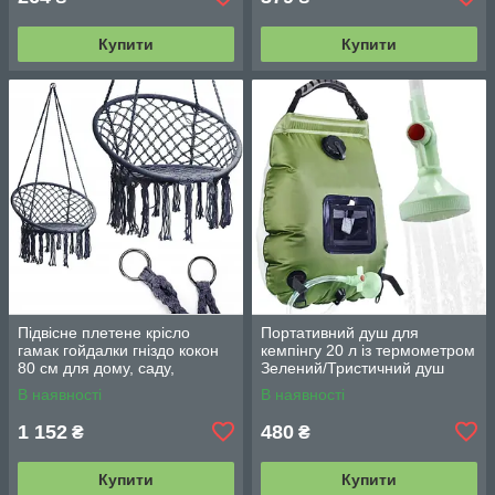
Купити
Купити
Підвісне плетене крісло
Портативний душ для
гамак гойдалки гніздо кокон
кемпінгу 20 л із термометром
80 см для дому, саду,
Зелений/Тристичний душ
балкона та тераси
переносний з лійкою/
В наявності
В наявності
Польовий душ сумка
1 152
480
₴
₴
Купити
Купити