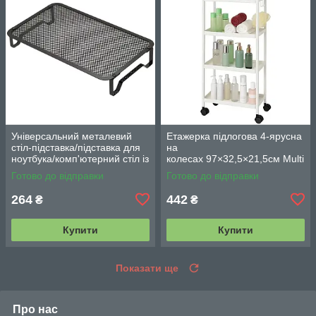
Універсальний металевий
Етажерка підлогова 4-ярусна
стіл-підставка/підставка для
на
ноутбука/комп'ютерний стіл із
колесах 97×32,5×21,5см Multi
вентиляцією
fucntion Rack JC606
Готово до відправки
Готово до відправки
/ Підлогова вузька стелаж-
етажерка
264
442
₴
₴
Купити
Купити
Показати ще
Про нас