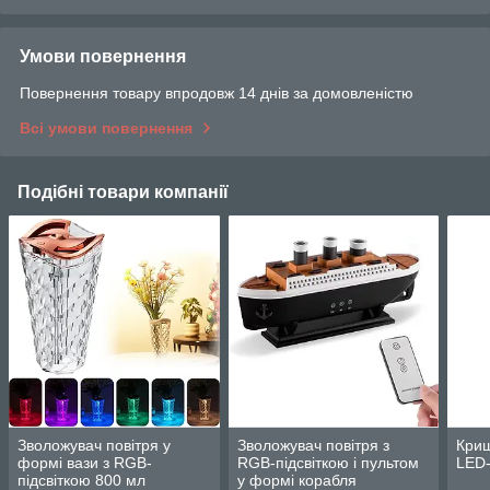
Умови повернення
Повернення товару впродовж 14 днів за домовленістю
Всі умови повернення
Подібні товари компанії
Зволожувач повітря у
Зволожувач повітря з
Криш
формі вази з RGB-
RGB-підсвіткою і пультом
LED-
підсвіткою 800 мл
у формі корабля