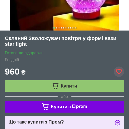
Скляний Зволожувач повітря у формі вази
star light
Готово до відправки
Роздріб
960
₴
Купити
або
Купити з
Що таке купити з Пром?