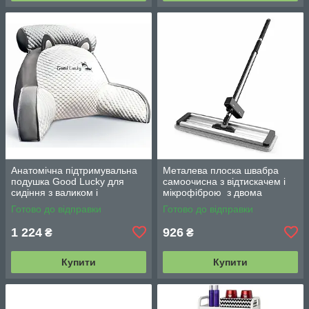
Анатомічна підтримувальна
Металева плоска швабра
подушка Good Lucky для
самоочисна з відтискачем і
сидіння з валиком і
мікрофіброю з двома
підлокітниками
змінними насадками M06
Готово до відправки
Готово до відправки
42см
1 224
926
₴
₴
Купити
Купити