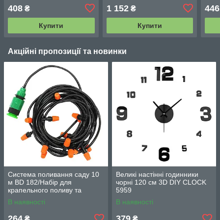
408
1 152
446
₴
₴
Купити
Купити
Акційні пропозиції та новинки
Система поливання саду 10
Великі настінні годинники
м BD 182/Набір для
чорні 120 см 3D DIY CLOCK
крапельного поливу та
5959
охолодження/комплект для
В наявності
В наявності
поливання
264
379
₴
₴