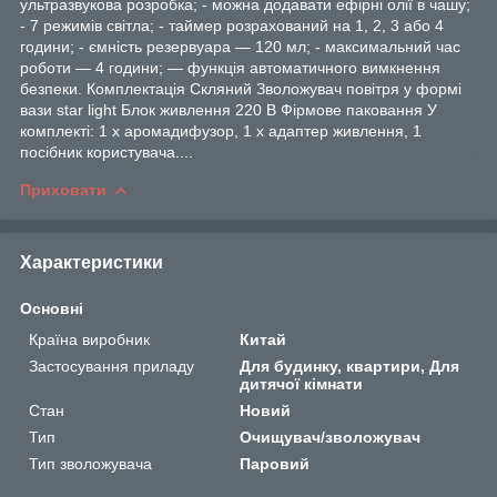
ультразвукова розробка; - можна додавати ефірні олії в чашу;
- 7 режимів світла; - таймер розрахований на 1, 2, 3 або 4
години; - ємність резервуара — 120 мл; - максимальний час
роботи — 4 години; — функція автоматичного вимкнення
безпеки. Комплектація Скляний Зволожувач повітря у формі
вази star light Блок живлення 220 В Фірмове паковання У
комплекті: 1 х аромадифузор, 1 х адаптер живлення, 1
посібник користувача....
Приховати
Характеристики
Основні
Країна виробник
Китай
Застосування приладу
Для будинку, квартири, Для
дитячої кімнати
Стан
Новий
Тип
Очищувач/зволожувач
Тип зволожувача
Паровий