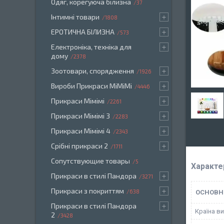
Одяг, корегуюча білизна
37
Інтимні товари
1808
ЕРОТИЧНА БІЛИЗНА
573
Електроніка, техніка для
дому
2378
Зоотовари, спорядження
1926
Вироби Прикраси МіМіМі
4446
Прикраси Мімімі
2261
Прикраси Мімімі 3
2283
Прикраси Мімімі 4
2343
Срібні прикраси 2
1711
Сопутствующие товары
5
Характе
Прикраси в стилі Пандора
3271
Прикраси з покриттям
638
ОСНОВН
Прикраси в стилі Пандора
Країна в
2
3428