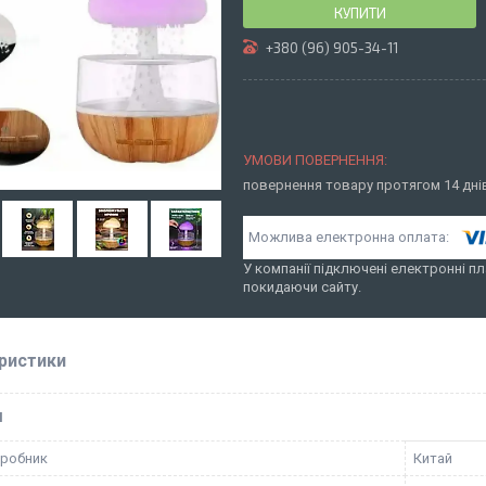
КУПИТИ
+380 (96) 905-34-11
повернення товару протягом 14 дн
У компанії підключені електронні пл
покидаючи сайту.
ристики
І
иробник
Китай