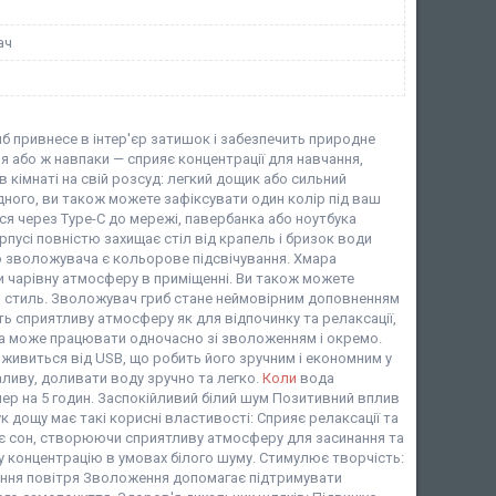
ач
 привнесе в інтер'єр затишок і забезпечить природне
 або ж навпаки — сприяє концентрації для навчання,
 кімнаті на свій розсуд: легкий дощик або сильний
дного, ви також можете зафіксувати один колір під ваш
ся через Type-C до мережі, павербанка або ноутбука
пусі повністю захищає стіл від крапель і бризок води
 зволожувача є кольорове підсвічування. Хмара
и чарівну атмосферу в приміщенні. Ви також можете
о стиль. Зволожувач гриб стане неймовірним доповненням
ють сприятливу атмосферу як для відпочинку та релаксації,
мпа може працювати одночасно зі зволоженням і окремо.
ивиться від USB, що робить його зручним і економним у
ливу, доливати воду зручно та легко.
Коли
вода
ер на 5 годин. Заспокійливий білий шум Позитивний вплив
к дощу має такі корисні властивості: Сприяє релаксації та
є сон, створюючи сприятливу атмосферу для засинання та
у концентрацію в умовах білого шуму. Стимулює творчість:
ення повітря Зволоження допомагає підтримувати