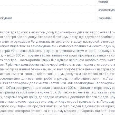
Новий
Зволожув
ожувача
Паровий
ч повітря Грибок з ефектом дощу Оригінальний дизайн: зволожувач Гриб
я повітря Краплі дощу: створює білий шум дощу, що дарує розслаблення
тання чи рукоділля Регульована інтенсивність дощу: настроюйте погоду в
лірна підсвітка: за замовчуванням 7 кольорів плавно змінюють один о
астрій Живлення USB: зволожувач споживає мінімум енергії, під'єднуєть
для води 300 мл: зручне верхнє заливання води, прозора вставка на кор
ч повітря — кольоровий нічник Ще однією чарівною особливістю цього
ься 7 різними кольорами, які по черзі змінюють один одного, створююч
дин колір за вашим бажанням, якщо вам подобається певний настрій аб
дитячої кімнати, спальні або вітальні. Шум дощу та м'яке світло створю
 зосередження для навчання, роботи, рукоділля або іншого заняття. Ла
й USB зволожувач для кімнати настільний USB зволожувач Зволожувач ж
ні. Об'єм резервуара для води становить 300 мл. Завдяки верхньому за
ся, прилад автоматично вимкнеться. Ви також можете налаштувати тайм
у, зокрема звуків дощу, доведено наукою й досвідом безлічі людей. Зву
нню, заспокоює нервову систему, знижує стрес і тривожність. Покращу
існого сну. Підвищує продуктивність. Багато людей відчувають найкращ
 дає поштовх креативності та творчому мислення. Користь від зволож