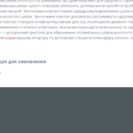
й рівень вологості в приміщенні, що дуже важливо для здоров'я і гарн
 зменшує ризик сухості слизових оболонок, допомагаючи запобігти про
рних хвороб: Зволожене повітря сприяє швидшому відновленню у разі за
н волосся і шкіри: Зволожене повітря допомагає підтримувати здорову 
 повітря створює комфортніші умови для сну, полегшуючи дихання і спр
иникнення статичної електрики, яка може пошкодити електроніку та о
 — це корисний пристрій для збереження оптимального рівня вологості 
ний
шарм
вашому інтер'єру та допоможе створити атмосферу спокою та
ція для замовлення
₴