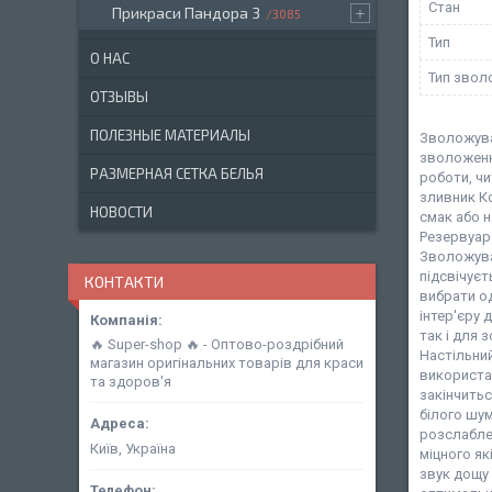
Стан
Прикраси Пандора 3
3085
Тип
О НАС
Тип звол
ОТЗЫВЫ
ПОЛЕЗНЫЕ МАТЕРИАЛЫ
Зволожува
зволоженн
РАЗМЕРНАЯ СЕТКА БЕЛЬЯ
роботи, чи
зливник Ко
НОВОСТИ
смак або н
Резервуар 
Зволожува
підсвічуєт
КОНТАКТИ
вибрати о
інтер'єру 
так і для
🔥 Super-shop 🔥 - Оптово-роздрібний
Настільни
магазин оригінальних товарів для краси
використан
та здоров'я
закінчить
білого шум
розслабле
Київ, Україна
міцного як
звук дощу