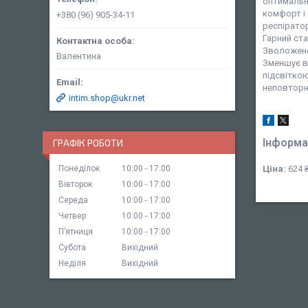
оптимальни
комфорт і
+380 (96) 905-34-11
респірато
Гарний ста
Зволожене
Валентина
Зменшує в
підсвіткою
неповтор
intim.shop@ukr.net
Інформа
ГРАФІК РОБОТИ
Понеділок
10:00
17:00
Ціна:
624 
Вівторок
10:00
17:00
Середа
10:00
17:00
Четвер
10:00
17:00
Пʼятниця
10:00
17:00
Субота
Вихідний
Неділя
Вихідний