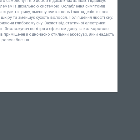
ого самопочуття. Здоров'я дихальних шляхів: Підвищує
блемам із дихальною системою. Ослаблення симптомів
студи та грипу, зменшуючи кашель і закладеність носа.
шкіру та зменшує сухість волосся. Поліпшення якості сну:
ияючи глибокому сну. Захист від статичної електрики:
дяг. Зволожувач повітря з ефектом дощу та кольоровою
в приміщенні й одночасно стильний аксесуар, який надасть
 розслаблення.