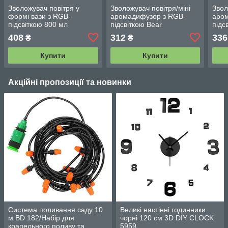
Зволожувач повітря у
Зволожувач повітря/міні
Звол
формі вази з RGB-
аромадифузор з RGB-
аро
підсвіткою 800 мл
підсвіткою Bear
підс
408
312
336
₴
₴
Купити
Купити
Акційні пропозиції та новинки
Система поливання саду 10
Великі настінні годинники
м BD 182/Набір для
чорні 120 см 3D DIY CLOCK
крапельного поливу та
5959