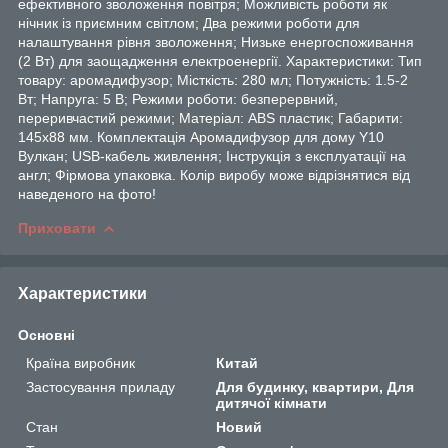
ефективного зволоження повітря; Можливість роботи як
нічник із приємним світлом; Два режими роботи для
налаштування рівня зволоження; Низьке енергоспоживання
(2 Вт) для заощадження електроенергії. Характеристики: Тип
товару: аромадифузор; Місткість: 280 мл; Потужність: 1.5-2
Вт; Напруга: 5 В; Режими роботи: безперервний,
переривчастий режими; Матеріал: ABS пластик; Габарити:
145х88 мм. Комплектація Аромадифузор для дому Y10
Вулкан; USB-кабель живлення; Інструкція з експлуатації на
англ; Фірмова упаковка. Колір виробу може відрізнятися від
наведеного на фото!
Приховати
Характеристики
Основні
Країна виробник
Китай
Застосування приладу
Для будинку, квартири, Для
дитячої кімнати
Стан
Новий