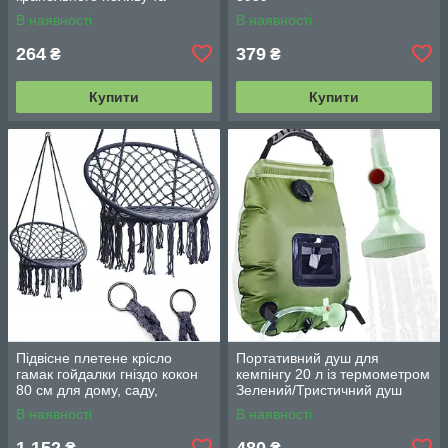
охолодження/комплект для
В наявності
В наявності
поливання
264
379
₴
₴
Купити
Купити
Підвісне плетене крісло
Портативний душ для
гамак гойдалки гніздо кокон
кемпінгу 20 л із термометром
80 см для дому, саду,
Зелений/Тристичний душ
балкона та тераси
переносний з лійкою/
В наявності
В наявності
Польовий душ сумка
1 152
480