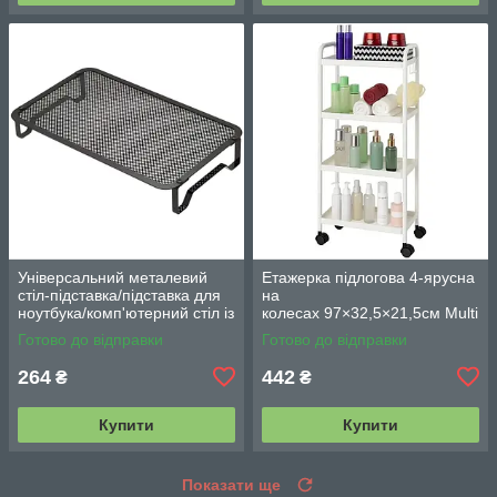
Універсальний металевий
Етажерка підлогова 4-ярусна
стіл-підставка/підставка для
на
ноутбука/комп'ютерний стіл із
колесах 97×32,5×21,5см Multi
вентиляцією
fucntion Rack JC606
Готово до відправки
Готово до відправки
/ Підлогова вузька стелаж-
етажерка
264
442
₴
₴
Купити
Купити
Показати ще