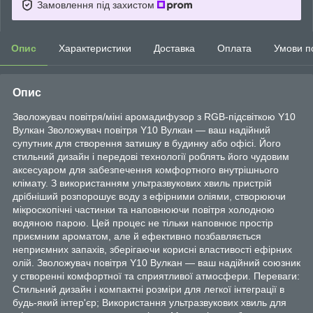
Замовлення під захистом
Опис
Характеристики
Доставка
Оплата
Умови п
Опис
Зволожувач повітря/міні аромадифузор з RGB-підсвіткою Y10
Вулкан Зволожувач повітря Y10 Вулкан — ваш надійний
супутник для створення затишку в будинку або офісі. Його
стильний дизайн і передові технології роблять його чудовим
аксесуаром для забезпечення комфортного внутрішнього
клімату. З використанням ультразвукових хвиль пристрій
дрібніший розпорошує воду з ефірними оліями, створюючи
мікроскопічні частинки та наповнюючи повітря холодною
водяною парою. Цей процес не тільки наповнює простір
приємним ароматом, але й ефективно позбавляється
неприємних запахів, зберігаючи корисні властивості ефірних
олій. Зволожувач повітря Y10 Вулкан — ваш надійний союзник
у створенні комфортної та сприятливої атмосфери. Переваги:
Стильний дизайн і компактні розміри для легкої інтеграції в
будь-який інтер'єр; Використання ультразвукових хвиль для