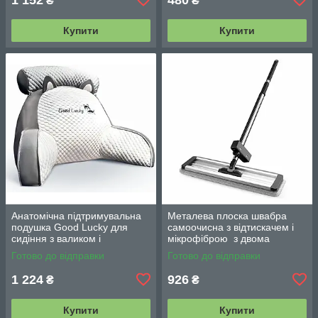
₴
₴
Купити
Купити
Анатомічна підтримувальна
Металева плоска швабра
подушка Good Lucky для
самоочисна з відтискачем і
сидіння з валиком і
мікрофіброю з двома
підлокітниками
змінними насадками M06
Готово до відправки
Готово до відправки
42см
1 224
926
₴
₴
Купити
Купити