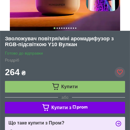
Зволожувач повітря/міні аромадифузор з
RGB-підсвіткою Y10 Вулкан
Готово до відправки
Роздріб
264
₴
Купити
або
Купити з
Що таке купити з Пром?