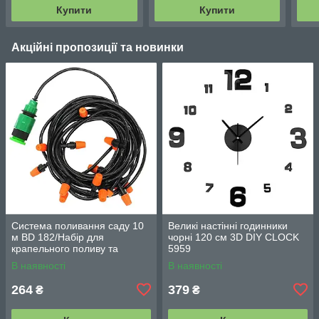
Купити
Купити
Акційні пропозиції та новинки
Система поливання саду 10
Великі настінні годинники
м BD 182/Набір для
чорні 120 см 3D DIY CLOCK
крапельного поливу та
5959
охолодження/комплект для
В наявності
В наявності
поливання
264
379
₴
₴