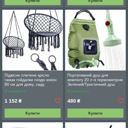
Купити
Купити
Підвісне плетене крісло
Портативний душ для
гамак гойдалки гніздо кокон
кемпінгу 20 л із термометром
80 см для дому, саду,
Зелений/Тристичний душ
балкона та тераси
переносний з лійкою/
В наявності
В наявності
Польовий душ сумка
1 152
480
₴
₴
Купити
Купити