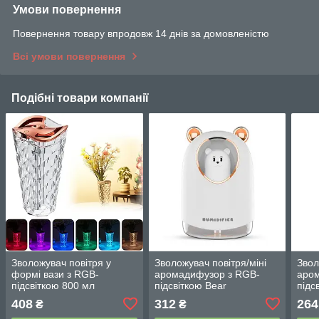
Умови повернення
Повернення товару впродовж 14 днів за домовленістю
Всі умови повернення
Подібні товари компанії
Зволожувач повітря у
Зволожувач повітря/міні
Звол
формі вази з RGB-
аромадифузор з RGB-
аро
підсвіткою 800 мл
підсвіткою Bear
підс
408
312
264
₴
₴