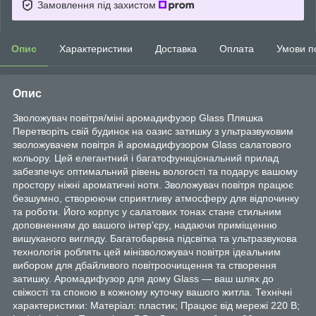
Замовлення під захистом
Опис
Характеристики
Доставка
Оплата
Умови п
Опис
Зволожувач повітря/міні аромадифузор Glass Пляшка
Перетворіть свій будинок на оазис затишку з ультразвуковим
зволожувачем повітря й аромадифузором Glass салатового
кольору. Цей елегантний і багатофункціональний прилад
забезпечує оптимальний рівень вологості та подарує вашому
простору ніжні ароматичні ноти. Зволожувач повітря працює
безшумно, створюючи сприятливу атмосферу для відпочинку
та роботи. Його корпус у салатових тонах стане стильним
доповненням до вашого інтер'єру, надаючи приміщенню
вишуканого вигляду. Багатобарвна підсвітка та ультразвукова
технологія роблять цей мінізволожувач повітря ідеальним
вибором для дбайливого повітроочищення та створення
затишку. Аромадифузор для дому Glass — ваш шлях до
свіжості та спокою в кожному куточку вашого житла. Технічні
характеристики: Матеріал: пластик; Працює від мережі 220 В;