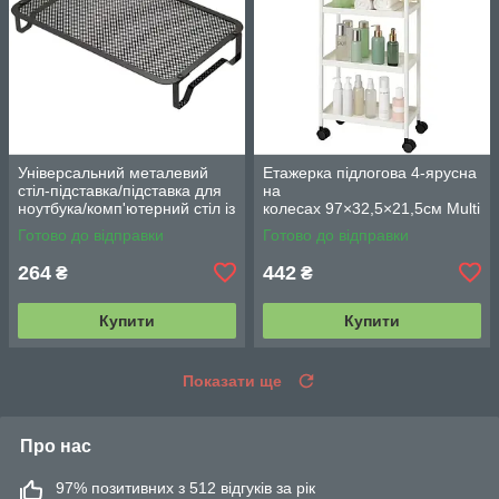
Універсальний металевий
Етажерка підлогова 4-ярусна
стіл-підставка/підставка для
на
ноутбука/комп'ютерний стіл із
колесах 97×32,5×21,5см Multi
вентиляцією
fucntion Rack JC606
Готово до відправки
Готово до відправки
/ Підлогова вузька стелаж-
етажерка
264
442
₴
₴
Купити
Купити
Показати ще
Про нас
97% позитивних з 512 відгуків за рік