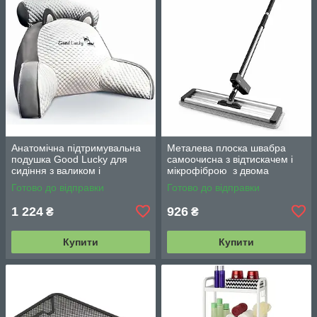
Анатомічна підтримувальна
Металева плоска швабра
подушка Good Lucky для
самоочисна з відтискачем і
сидіння з валиком і
мікрофіброю з двома
підлокітниками
змінними насадками M06
Готово до відправки
Готово до відправки
42см
1 224
926
₴
₴
Купити
Купити