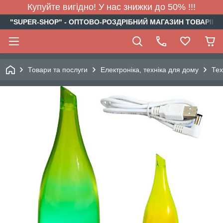
Купуйте вигідно! У нас знижки до 50% !!!
"SUPER-SHOP" - ОПТОВО-РОЗДРІБНИЙ МАГАЗИН ТОВАРІВ Д
Товари та послуги
Електроніка, техніка для дому
Тех