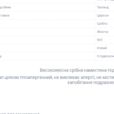
иробник
Таїланд
ставки
Циркон
Срібло
Жіноча
925
Новий
у
З підвіско
Високоякісна срібна намистина-пі
л цілком гіпоалергенний, не викликає алергії, не міст
запобігання подразне