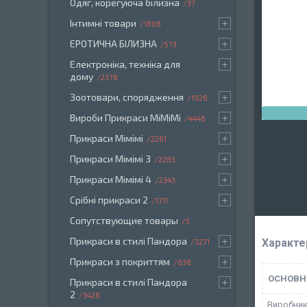
Одяг, корегуюча білизна
37
Інтимні товари
1808
ЕРОТИЧНА БІЛИЗНА
573
Електроніка, техніка для
дому
2378
Зоотовари, спорядження
1926
Вироби Прикраси МіМіМі
4446
Прикраси Мімімі
2261
Прикраси Мімімі 3
2283
Прикраси Мімімі 4
2343
Срібні прикраси 2
1711
Сопутствующие товары
5
Прикраси в стилі Пандора
Характе
3271
Прикраси з покриттям
638
ОСНОВН
Прикраси в стилі Пандора
2
3428
Виробни