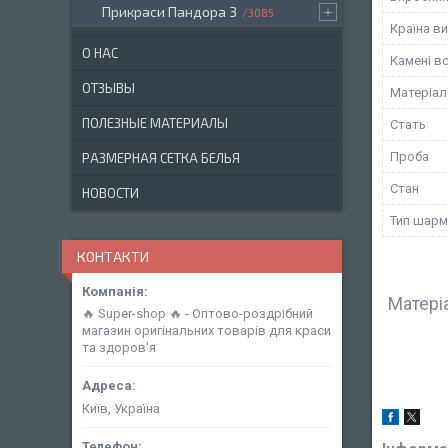
Прикраси Пандора 3
3085
Країна в
О НАС
Камені в
ОТЗЫВЫ
Матеріал
ПОЛЕЗНЫЕ МАТЕРИАЛЫ
Стать
Проба
РАЗМЕРНАЯ СЕТКА БЕЛЬЯ
Стан
НОВОСТИ
Тип шарм
КОНТАКТИ
Матеріа
🔥 Super-shop 🔥 - Оптово-роздрібний
магазин оригінальних товарів для краси
та здоров'я
Київ, Україна