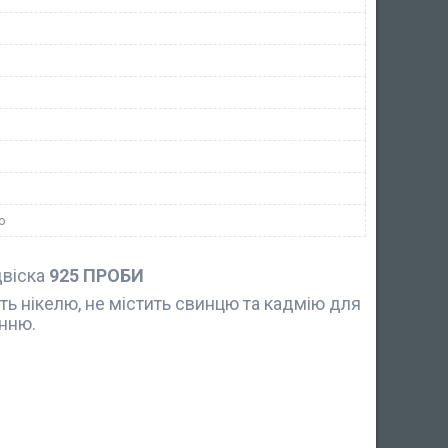
ю
двіска
925 ПРОБИ
ить нікелю, не містить свинцю та кадмію для
нню.