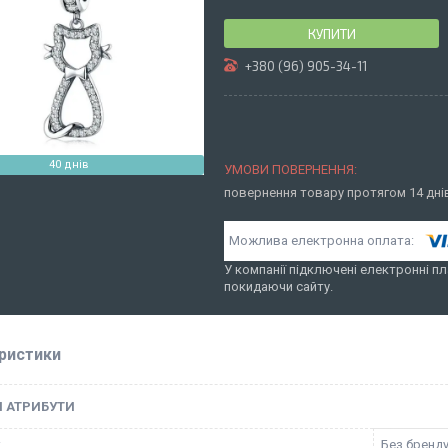
КУПИТИ
+380 (96) 905-34-11
40 днів
повернення товару протягом 14 дн
У компанії підключені електронні пл
покидаючи сайту.
ристики
І АТРИБУТИ
к
Без бренд