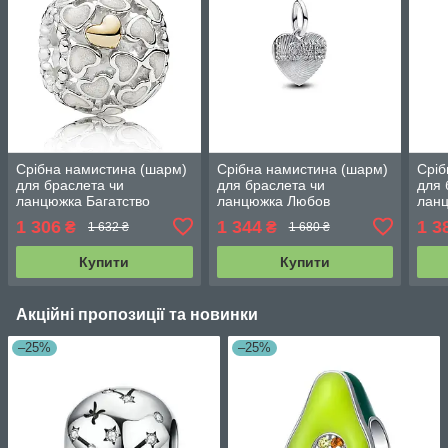
Срібна намистина (шарм)
Срібна намистина (шарм)
Сріб
для браслета чи
для браслета чи
для 
ланцюжка Багатство
ланцюжка Любов
ланц
любові 791283EN23
793604C01
люб
1 306
1 344
1 3
₴
₴
1 632 ₴
1 680 ₴
Купити
Купити
Акційні пропозиції та новинки
–25%
–25%