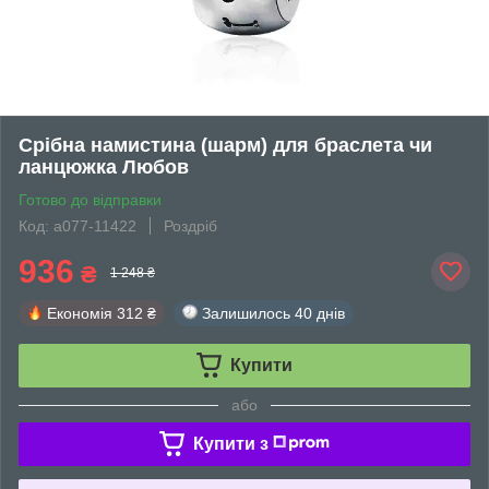
Срібна намистина (шарм) для браслета чи
ланцюжка Любов
Готово до відправки
Код: а077-11422
Роздріб
936
₴
1 248 ₴
Економія
312 ₴
Залишилось
40 днів
Купити
або
Купити з