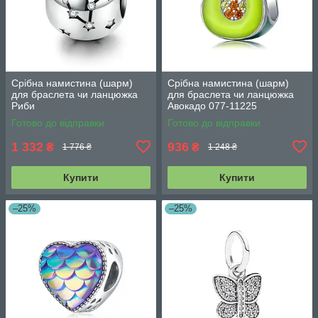
Срібна намистина (шарм)
Срібна намистина (шарм)
для браслета чи ланцюжка
для браслета чи ланцюжка
Риби
Авокадо 077-11225
Готово до відправки
Готово до відправки
1 332
936
₴
₴
1 776 ₴
1 248 ₴
Купити
Купити
–25%
–25%