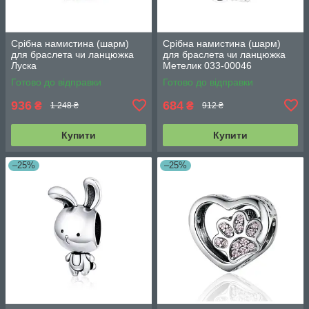
Срібна намистина (шарм)
Срібна намистина (шарм)
для браслета чи ланцюжка
для браслета чи ланцюжка
Луска
Метелик 033-00046
Готово до відправки
Готово до відправки
936
684
₴
₴
1 248 ₴
912 ₴
Купити
Купити
–25%
–25%