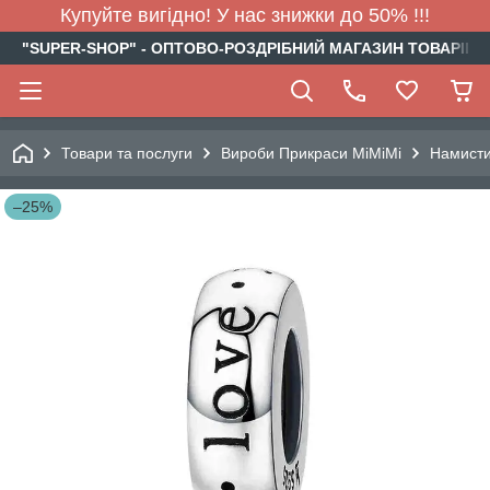
Купуйте вигідно! У нас знижки до 50% !!!
"SUPER-SHOP" - ОПТОВО-РОЗДРІБНИЙ МАГАЗИН ТОВАРІВ Д
Товари та послуги
Вироби Прикраси МіМіМі
Намист
–25%