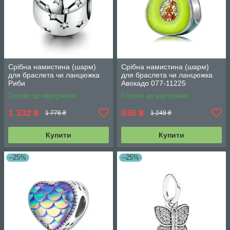
Срібна намистина (шарм)
Срібна намистина (шарм)
для браслета чи ланцюжка
для браслета чи ланцюжка
Риби
Авокадо 077-11225
Готово до відправки
Готово до відправки
1 332
936
₴
₴
1 776 ₴
1 248 ₴
Купити
Купити
–25%
–25%