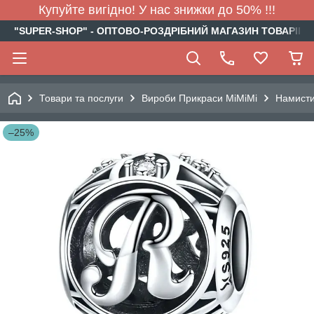
Купуйте вигідно! У нас знижки до 50% !!!
"SUPER-SHOP" - ОПТОВО-РОЗДРІБНИЙ МАГАЗИН ТОВАРІВ Д
Товари та послуги
Вироби Прикраси МіМіМі
Намист
–25%