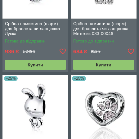
Срібна намистина (шарм)
Срібна намистина (шарм)
для браслета чи ланцюжка
для браслета чи ланцюжка
Луска
Метелик 033-00046
Готово до відправки
Готово до відправки
936
684
₴
₴
1 248 ₴
912 ₴
Купити
Купити
–25%
–25%