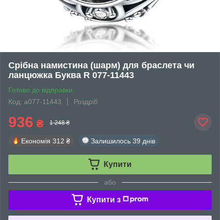
Срібна намистина (шарм) для браслета чи
ланцюжка Буква R 077-11443
Готово до відправки
Код: а077-11443
Роздріб
936
₴
1 248 ₴
Економія
312 ₴
Залишилось
39 днів
Купити
або
Купити з