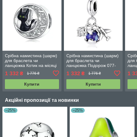
Срібна намистина (шарм)
Срібна намистина (шарм)
Сріб
для браслета чи
для браслета чи
для 
ланцюжка Котик на місяці
ланцюжка Подорож 077-
ланц
077-94965
95016
104
1 332
1 332
1 3
₴
₴
1 776 ₴
1 776 ₴
Купити
Купити
Акційні пропозиції та новинки
–25%
–25%