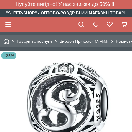
Купуйте вигідно! У нас знижки до 50% !!!
"SUPER-SHOP" - ОПТОВО-РОЗДРІБНИЙ МАГАЗИН ТОВАРІВ Д
Товари та послуги
Вироби Прикраси МіМіМі
Намист
–25%