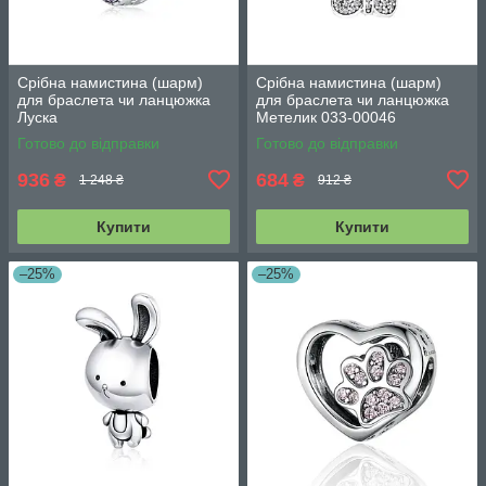
Срібна намистина (шарм)
Срібна намистина (шарм)
для браслета чи ланцюжка
для браслета чи ланцюжка
Луска
Метелик 033-00046
Готово до відправки
Готово до відправки
936
684
₴
₴
1 248 ₴
912 ₴
Купити
Купити
–25%
–25%