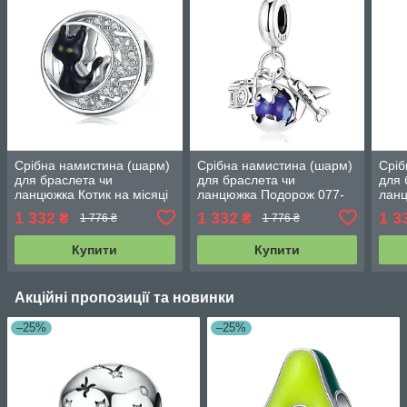
Срібна намистина (шарм)
Срібна намистина (шарм)
Сріб
для браслета чи
для браслета чи
для 
ланцюжка Котик на місяці
ланцюжка Подорож 077-
ланц
077-94965
95016
104
1 332
1 332
1 3
₴
₴
1 776 ₴
1 776 ₴
Купити
Купити
Акційні пропозиції та новинки
–25%
–25%