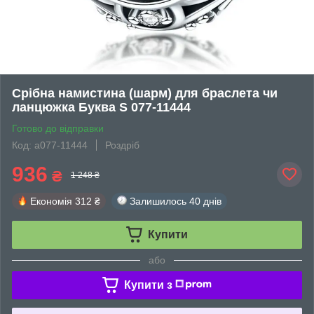
Срібна намистина (шарм) для браслета чи
ланцюжка Буква S 077-11444
Готово до відправки
Код: а077-11444
Роздріб
936
₴
1 248 ₴
Економія
312 ₴
Залишилось
40 днів
Купити
або
Купити з