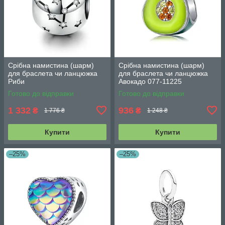
Срібна намистина (шарм)
Срібна намистина (шарм)
для браслета чи ланцюжка
для браслета чи ланцюжка
Риби
Авокадо 077-11225
Готово до відправки
Готово до відправки
1 332
936
₴
₴
1 776 ₴
1 248 ₴
Купити
Купити
–25%
–25%