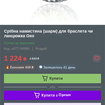
Срібна намистина (шарм) для браслета чи
ланцюжка Око
Готово до відправки
Код: а077-94966
Роздріб
1 224
₴
1 632 ₴
Економія
408 ₴
Залишилось
41 день
Купити
або
Купити з