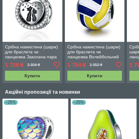
Срібна намистина (шарм)
Срібна намистина (шарм)
Сріб
для браслета чи
для браслета чи
шарм
ланцюжка Закохана пара
ланцюжка Волейбольний
лан
077-95168
м'яч
1 728
1 764
1 7
₴
₴
2 304 ₴
2 352 ₴
Купити
Купити
Акційні пропозиції та новинки
–25%
–25%