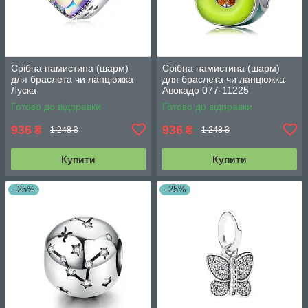
Срібна намистина (шарм)
Срібна намистина (шарм)
для браслета чи ланцюжка
для браслета чи ланцюжка
Луска
Авокадо 077-11225
Готово до відправки
Готово до відправки
936
936
₴
₴
1 248 ₴
1 248 ₴
Купити
Купити
–25%
–25%