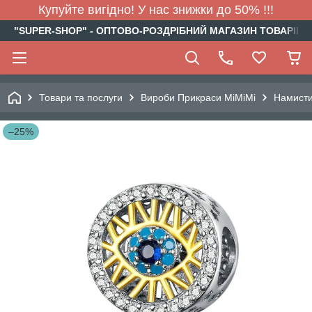
Купуйте вигідно! У нас знижки до 50% !!!
"SUPER-SHOP" - ОПТОВО-РОЗДРІБНИЙ МАГАЗИН ТОВАРІВ Д
Товари та послуги
Вироби Прикраси МіМіМі
Намист
–25%