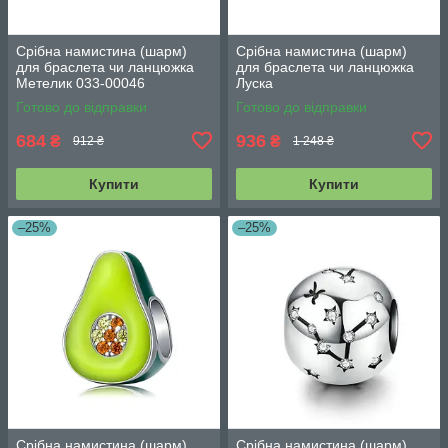
Срібна намистина (шарм)
Срібна намистина (шарм)
для браслета чи ланцюжка
для браслета чи ланцюжка
Метелик 033-00046
Луска
Готово до відправки
Готово до відправки
684
936
₴
₴
912 ₴
1 248 ₴
Купити
Купити
–25%
–25%
Срібна намистина (шарм)
Срібна намистина (шарм)