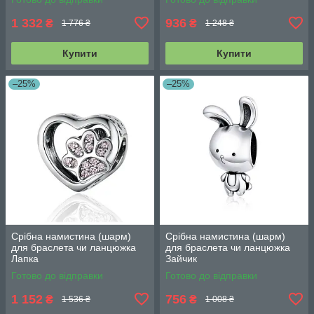
1 332
936
₴
₴
1 776 ₴
1 248 ₴
Купити
Купити
–25%
–25%
Срібна намистина (шарм)
Срібна намистина (шарм)
для браслета чи ланцюжка
для браслета чи ланцюжка
Лапка
Зайчик
Готово до відправки
Готово до відправки
1 152
756
₴
₴
1 536 ₴
1 008 ₴