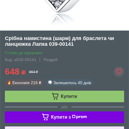
Срібна намистина (шарм) для браслета чи
ланцюжка Лапка 039-00141
Готово до відправки
Код: а039-00141
Роздріб
648
₴
864 ₴
Економія
216 ₴
Залишилось
40 днів
Купити
або
Купити з