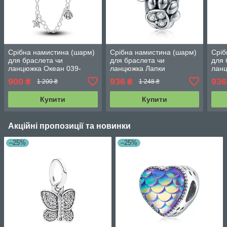
Срібна намистина (шарм)
Срібна намистина (шарм)
Сріб
для браслета чи
для браслета чи
для 
ланцюжка Океан 039-
ланцюжка Лапки
ланц
00386
900
936
936
₴
₴
1 200 ₴
1 248 ₴
Купити
Купити
Акційні пропозиції та новинки
–25%
–25%