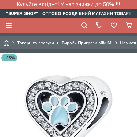
Купуйте вигідно! У нас знижки до 50% !!!
"SUPER-SHOP" - ОПТОВО-РОЗДРІБНИЙ МАГАЗИН ТОВАРІВ Д
Товари та послуги
Вироби Прикраси МіМіМі
Намист
–25%