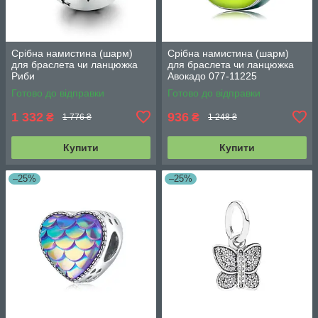
Срібна намистина (шарм)
Срібна намистина (шарм)
для браслета чи ланцюжка
для браслета чи ланцюжка
Риби
Авокадо 077-11225
Готово до відправки
Готово до відправки
1 332
936
₴
₴
1 776 ₴
1 248 ₴
Купити
Купити
–25%
–25%