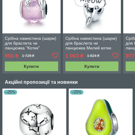
Срібна намистина (шарм)
Срібна намистина (шарм)
Сріб
для браслета чи
для браслета чи
для 
ланцюжка "Котик"
ланцюжка Милий котик
ланц
лот
950
1 003
977
₴
₴
1 728 ₴
1 824 ₴
Купити
Купити
Акційні пропозиції та новинки
–25%
–25%