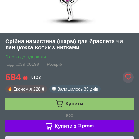
Срібна намистина (шарм) для браслета чи
ланцюжка Котик з нитками
Готово до відправки
Код: а039-00198
Роздріб
684
₴
912 ₴
Економія
228 ₴
Залишилось
39 днів
Купити
або
Купити з