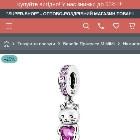
Купуйте вигідно! У нас знижки до 50% !!!
"SUPER-SHOP" - ОПТОВО-РОЗДРІБНИЙ МАГАЗИН ТОВАРІВ Д
Товари та послуги
Вироби Прикраси МіМіМі
Намист
–25%