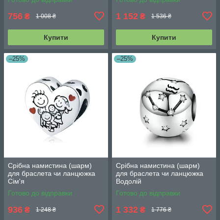
756
1 152
₴
₴
1 008 ₴
1 536 ₴
Купити
Купити
–25%
–25%
Срібна намистина (шарм)
Срібна намистина (шарм)
для браслета чи ланцюжка
для браслета чи ланцюжка
Сім'я
Водолій
Готово до відправки
Готово до відправки
936
1 332
₴
₴
1 248 ₴
1 776 ₴