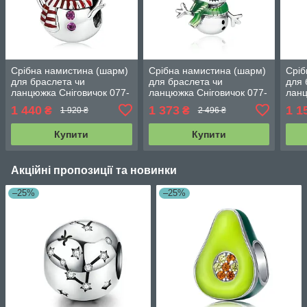
Срібна намистина (шарм)
Срібна намистина (шарм)
Сріб
для браслета чи
для браслета чи
для 
ланцюжка Сніговичок 077-
ланцюжка Сніговичок 077-
ланц
12023
12012
120
1 440
1 373
1 1
₴
₴
1 920 ₴
2 496 ₴
Купити
Купити
Акційні пропозиції та новинки
–25%
–25%