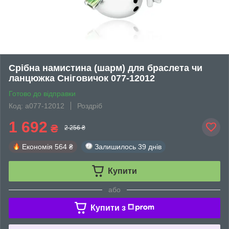
Срібна намистина (шарм) для браслета чи
ланцюжка Сніговичок 077-12012
Готово до відправки
Код: а077-12012
Роздріб
1 692
₴
2 256 ₴
Економія
564 ₴
Залишилось
39 днів
Купити
або
Купити з