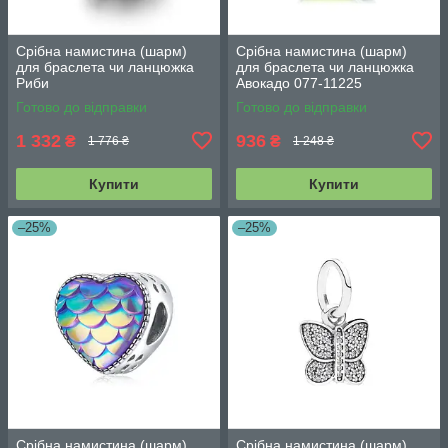
Срібна намистина (шарм)
Срібна намистина (шарм)
для браслета чи ланцюжка
для браслета чи ланцюжка
Риби
Авокадо 077-11225
Готово до відправки
Готово до відправки
1 332
936
₴
₴
1 776 ₴
1 248 ₴
Купити
Купити
–25%
–25%
Срібна намистина (шарм)
Срібна намистина (шарм)