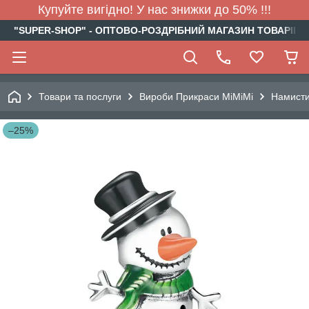
Купуйте вигідно! У нас знижки до 50% !!!
"SUPER-SHOP" - ОПТОВО-РОЗДРІБНИЙ МАГАЗИН ТОВАРІВ Д
Товари та послуги
Вироби Прикраси МіМіМі
Намист
–25%