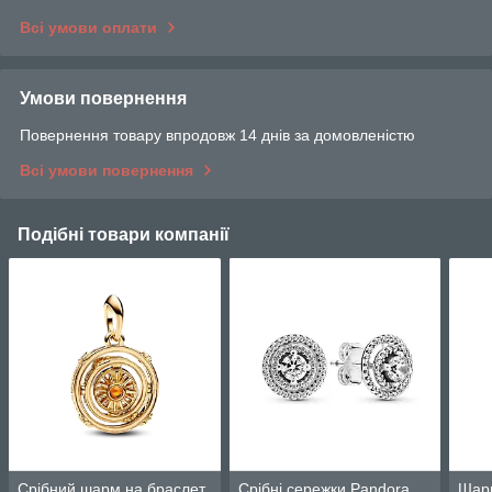
Всі умови оплати
Умови повернення
Повернення товару впродовж 14 днів за домовленістю
Всі умови повернення
Подібні товари компанії
Срібний шарм на браслет
Срібні сережки Pandora
Шарм