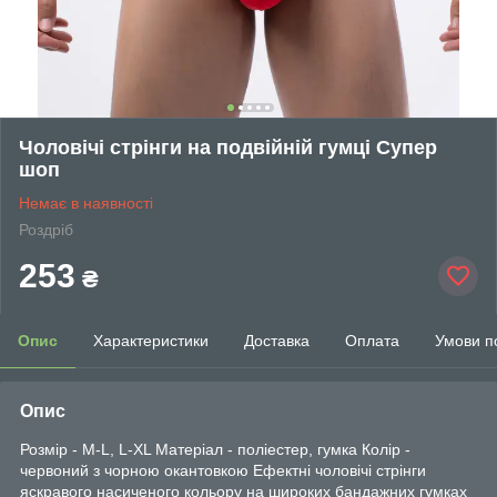
Чоловічі стрінги на подвійній гумці Супер
шоп
Немає в наявності
Роздріб
253
₴
Опис
Характеристики
Доставка
Оплата
Умови п
Опис
Розмір - M-L, L-XL Матеріал - поліестер, гумка Колір -
червоний з чорною окантовкою Ефектні чоловічі стрінги
яскравого насиченого кольору на широких бандажних гумках