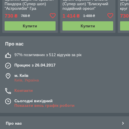
Пандора (Супер шоп)
(Супер шоп) "Блискучий
(Суп
"Астролябія" Гра
подвійний ореол"
круг
Престолів
299411C01
730
1 414
730
₴
₴
768 ₴
1 488 ₴
Купити
Купити
Про нас
97% позитивних з 512 відгуків за рік
Працює з 26.04.2017
м. Київ
Київ, Україна
Контакти
Сьогодні вихідний
Показати весь графік роботи
Про нас