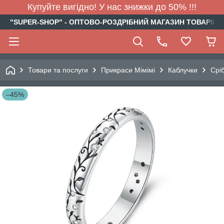
Купуйте вигідно! У нас знижки до 50% !!!
"SUPER-SHOP" - ОПТОВО-РОЗДРІБНИЙ МАГАЗИН ТОВАРІВ Д
Товари та послуги
Прикраси Мімімі
Каблучки
Срі
–45%