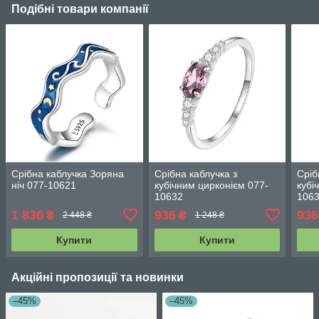
Подібні товари компанії
Срібна каблучка Зоряна
Срібна каблучка з
Сріб
ніч 077-10621
кубічним цирконієм 077-
кубі
10632
106
1 836
936
936
₴
₴
2 448 ₴
1 248 ₴
Купити
Купити
Акційні пропозиції та новинки
–45%
–45%