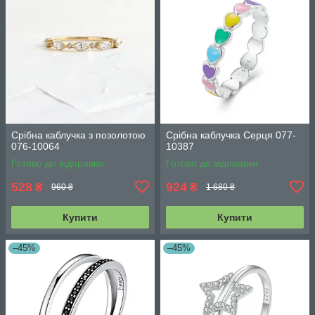
Срібна каблучка з позолотою
Срібна каблучка Серця 077-
076-10064
10387
Готово до відправки
Готово до відправки
528
924
₴
₴
960 ₴
1 680 ₴
Купити
Купити
–45%
–45%