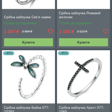
Срібна каблучка Рожевий
Срібна каблучка Сім'я навіки
метелик
Готово до відправки
Готово до відправки
1 267
1 162
₴
₴
2 304 ₴
2 112 ₴
Купити
Купити
–45%
–45%
Срібна каблучка Бабка 077-
Срібна каблучка Хрест 077-
10393
1065