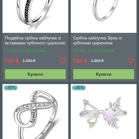
Подвійна срібна каблучка зі
Срібна каблучка Зірка із
вставками кубічного цирконію
кубічним цирконієм
Готово до відправки
Готово до відправки
766
766
₴
₴
1 392 ₴
1 392 ₴
Купити
Купити
–45%
–45%