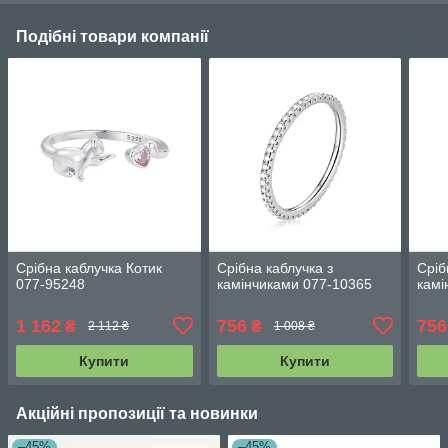
Подібні товари компанії
Срібна каблучка Котик
Срібна каблучка з
Сріб
077-95248
камінчиками 077-10365
камі
1 162
756
756
₴
₴
2 112 ₴
1 008 ₴
Купити
Купити
Акційні пропозиції та новинки
–45%
–45%