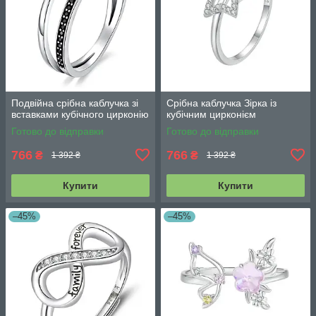
Подвійна срібна каблучка зі
Срібна каблучка Зірка із
вставками кубічного цирконію
кубічним цирконієм
Готово до відправки
Готово до відправки
766
766
₴
₴
1 392 ₴
1 392 ₴
Купити
Купити
–45%
–45%