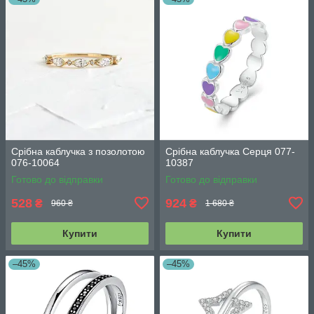
Срібна каблучка з позолотою
Срібна каблучка Серця 077-
076-10064
10387
Готово до відправки
Готово до відправки
528
924
₴
₴
960 ₴
1 680 ₴
Купити
Купити
–45%
–45%