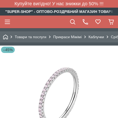
Купуйте вигідно! У нас знижки до 50% !!!
"SUPER-SHOP" - ОПТОВО-РОЗДРІБНИЙ МАГАЗИН ТОВАРІВ Д
Товари та послуги
Прикраси Мімімі
Каблучки
Срі
–45%