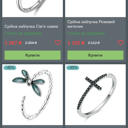
Срібна каблучка Рожевий
Срібна каблучка Сім'я навіки
метелик
Готово до відправки
Готово до відправки
1 267
1 162
₴
₴
2 304 ₴
2 112 ₴
Купити
Купити
–45%
–45%