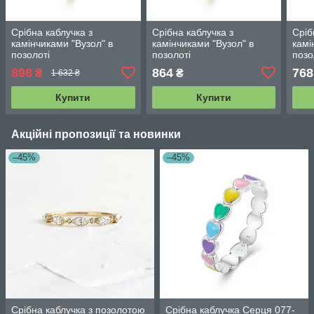
Срібна каблучка з
Срібна каблучка з
Сріб
камінчиками "Вузол" в
камінчиками "Вузол" в
камі
позолоті
позолоті
позо
898
864
768
₴
₴
1 632 ₴
Купити
Купити
Акційні пропозиції та новинки
–45%
–45%
Срібна каблучка з позолотою
Срібна каблучка Серця 077-