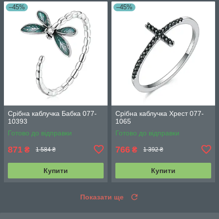
–45%
–45%
Срібна каблучка Бабка 077-
Срібна каблучка Хрест 077-
10393
1065
Готово до відправки
Готово до відправки
871
766
₴
₴
1 584 ₴
1 392 ₴
Купити
Купити
Показати ще