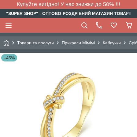
Купуйте вигідно! У нас знижки до 50% !!!
"SUPER-SHOP" - ОПТОВО-РОЗДРІБНИЙ МАГАЗИН ТОВАРІВ Д
Товари та послуги
Прикраси Мімімі
Каблучки
Срі
–45%