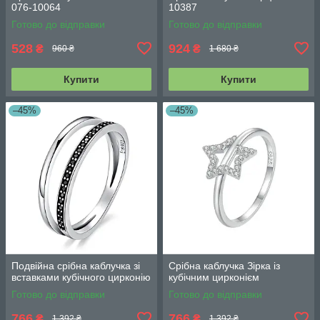
076-10064
10387
Готово до відправки
Готово до відправки
528
924
₴
₴
960 ₴
1 680 ₴
Купити
Купити
–45%
–45%
Подвійна срібна каблучка зі
Срібна каблучка Зірка із
вставками кубічного цирконію
кубічним цирконієм
Готово до відправки
Готово до відправки
766
766
₴
₴
1 392 ₴
1 392 ₴