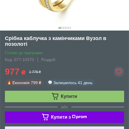
Срібна каблучка з камінчиками Вузол в
позолоті
Готово до відправки
Код: 077-10370
Роздріб
977
₴
1 776 ₴
Економія
799 ₴
Залишилось
41 день
Купити
або
Купити з